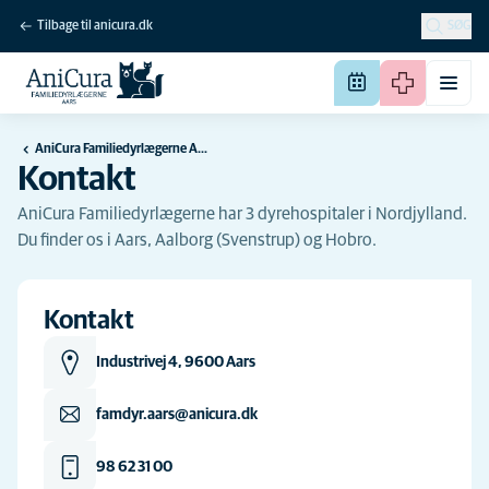
Tilbage til anicura.dk
SØG
AniCura Familiedyrlægerne Aars
Kontakt
AniCura Familiedyrlægerne har 3 dyrehospitaler i Nordjylland.
Du finder os i Aars, Aalborg (Svenstrup) og Hobro.
Kontakt
Industrivej 4, 9600 Aars
famdyr.aars@anicura.dk
98 62 31 00