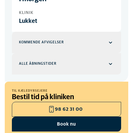
KLINIK
Lukket
KOMMENDE AFVIGELSER
24 Dec
ALLE ÅBNINGSTIDER
Lukket
KLINIK
Klinik
HVERDAGE
TIL KÆLEDYRSEJERE
25 Dec
Bestil tid på kliniken
08:00
-
16:30
Lukket
KLINIK
98 62 31 00
26 Dec
Book nu
Lukket
KLINIK