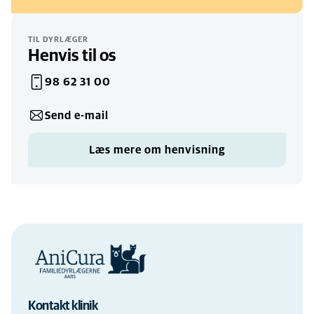
31 Dec
TIL DYRLÆGER
Henvis til os
Lukket
KLINIK
98 62 31 00
1 Jan
Send e-mail
Lukket
KLINIK
Læs mere om henvisning
Kontakt klinik