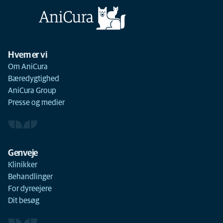
Hvem er vi
Om AniCura
Bæredygtighed
AniCura Group
Presse og medier
Genveje
Klinikker
Behandlinger
For dyreejere
Dit besøg