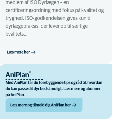
medlem af ISO Dyrlægen – en
certificeringsordning med fokus på kvalitet og
tryghed. ISO-godkendelsen gives kun til
dyrlægepraksis, der lever op til særlige
kvalitets…
Læs mere her
®
AniPlan
Med AniPlan får du forebyggende tips og råd til, hvordan
du kan passe dit dyr bedst muligt. Læs mere og abonner
på AniPlan.
Læs mere og tilmeld dig AniPlan her