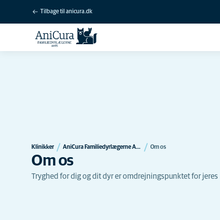
Tilbage til anicura.dk
Klinikker
AniCura Familiedyrlægerne Aars
Om os
Om os
Tryghed for dig og dit dyr er omdrejningspunktet for jere