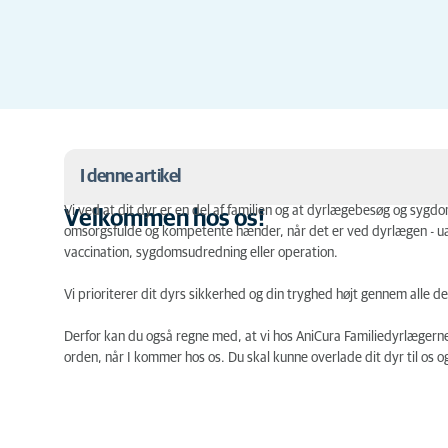
I denne artikel
Vi ved at dit dyr er en del af familien og at dyrlægebesøg og syg
Velkommen hos os!
omsorgsfulde og kompetente hænder, når det er ved dyrlægen - ua
Velkommen hos os!
vaccination, sygdomsudredning eller operation.
Vi prioriterer dit dyrs sikkerhed og din tryghed højt gennem alle d
Derfor kan du også regne med, at vi hos AniCura Familiedyrlægerne
orden, når I kommer hos os. Du skal kunne overlade dit dyr til os o