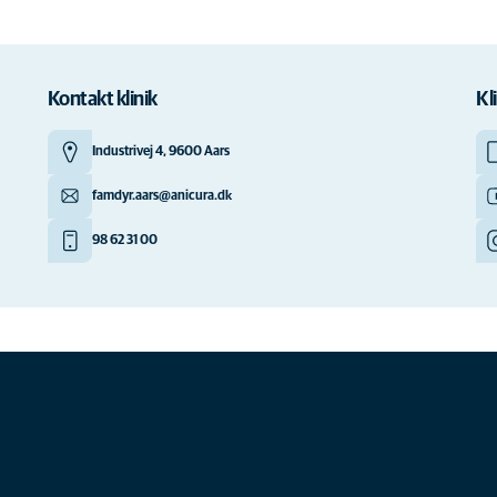
Kontakt klinik
Kl
Industrivej 4, 9600 Aars
famdyr.aars@anicura.dk
98 62 31 00