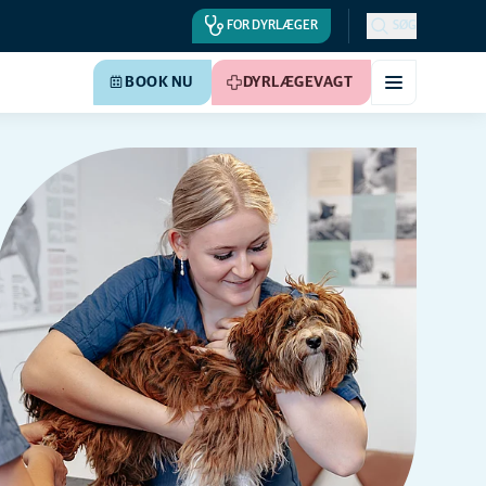
FOR DYRLÆGER
SØG
BOOK NU
DYRLÆGEVAGT