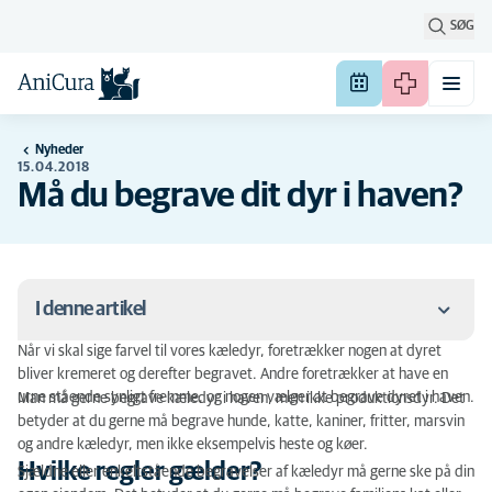
SØG
Nyheder
15.04.2018
Må du begrave dit dyr i haven?
I denne artikel
Når vi skal sige farvel til vores kæledyr, foretrækker nogen at dyret
Hvilke regler gælder?
bliver kremeret og derefter begravet. Andre foretrækker at have en
urne stående synligt fremme, og nogen vælger at begrave dyret i haven.
Man må gerne begrave kæledyr i haven, men ikke produktionsdyr. Det
Gravens dybde og placering
betyder at du gerne må begrave hunde, katte, kaniner, fritter, marsvin
og andre kæledyr, men ikke eksempelvis heste og køer.
Alternativer til begravelse
Hvilke regler gælder?
Sjældne eller enkeltstående begravelser af kæledyr må gerne ske på din