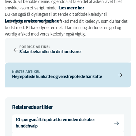
hvis du vil beholde denne, og endda at få en del af asken lavet til et
smykke - som et varigt minde.
Læs mere her
.
Du kan også få dyrlægen til at sende dit afdøde kæledyr til
fælleskremering.
Læs mere om kremering her.
Det vigtigste er, at vælge den afsked med dit kæledyr, som du har det
bedst med. Et kæledyr er en del af familien, og derfor er en god og
værdig afsked med vores kæledyr også vigtig.
FORRIGE ARTIKEL
Sådan behandler du din hunds ører
NÆSTE ARTIKEL
Højrepotede hunkatte og venstrepotede hankatte
Relaterede artikler
10 spørgsmål til opdrætteren inden du køber
hundehvalp