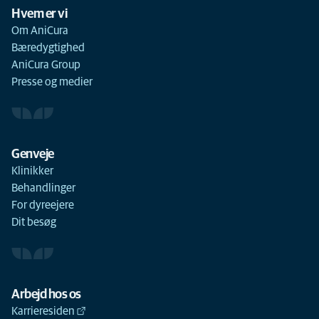
Hvem er vi
Om AniCura
Bæredygtighed
AniCura Group
Presse og medier
Genveje
Klinikker
Behandlinger
For dyreejere
Dit besøg
Arbejd hos os
Karrieresiden