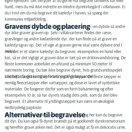
egen ejendom. Det betyder at du gerne må begrave familiens kat eller
hund, men du må ikke indrette en mindre dyrekirkegård i villahaven. Er
du i tvivl om du må begrave dit kæledyr i haven, så spørg din
kommunes miljøafdeling.
Gravens dybde og placering
Nedgravning af kæledyr på din egen grund, skal se i en dybde så andre
dyr ikke graver graven op. Selv i villakvarterer findes der ræve,
grævlinger og andre kødædende dyr, der kan finde på at grave en
kæledyrsgrav op. Det vil sige at graven gerne skal være dybere end 1
meter.
Hvis det er et større kæledyr du begraver, eksempelvis en hund eller
kat, så er det vigtigt at graven ikke er tæt på en drikkevandsboring. De
fleste kommuner anbefaler en afstand på minimum 50 meter til
nærmeste boring. Du bør ikke begrave dyret, hvis grundvandsspejlet
står højt, da det kan give forurening af drikkevandet.
Undlad at begrave dit dyr i dets yndlingstæppe. De fleste tæpper er
nemlig fleecetæpper eller vattæpper, og disse er lavet af syntetiske
materialer. De fungerer derfor som en form balsamering og efter
eksempelvis 10 år, så har dyrets stadig dets pels, som da den blev
begravet. Et alternativ til yndlingstæppet kan være en økologisk
nedbrydelig papkiste.
Alternativer til begravelse
Der findes enkelte dyregravpladser i Danmark og her kan du begrave
dit dyr. Du kan også få dyret brændt på et godkendt dyrekrematorium
og herefter grave asken ned. Det er også muligt at få en dekorativ urne,