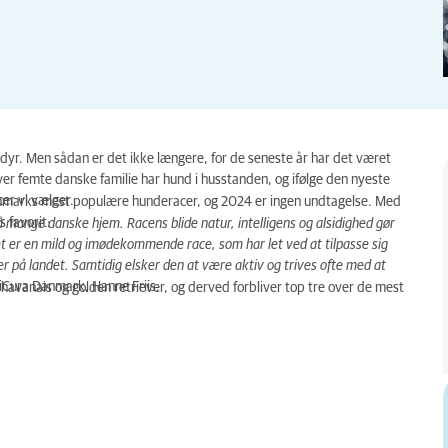
dyr. Men sådan er det ikke længere, for de seneste år har det været
hver femte danske familie har hund i husstanden, og ifølge den nyeste
cer vi vælger.
 Danmarks mest populære hunderacer, og 2024 er ingen undtagelse. Med
s favorit:
så mange danske hjem. Racens blide natur, intelligens og alsidighed gør
et er en mild og imødekommende race, som har let ved at tilpasse sig
ller på landet. Samtidig elsker den at være aktiv og trives ofte med at
niCura Danmark, Hanne Friis.
 havanais og golden retriever, og derved forbliver top tre over de mest