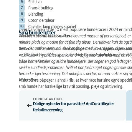
Shih tzu
Fransk bulldog
Blanding
Coton de tulear
Cavalier king charles spaniel
Over halvdelen af de 10 mest populære hunderacer i 2024 er mindre h
Små hunde hitter
danskere foretrækker små hunde:
- Foruden at små hunde er kære og med masser af personlighed, er d
mindre plads og motion for at føle sig tilpas. Derudover kan de også 
dem, der ønsker en hund, der kan følge med i hverdagen, siger Hann
Det er blandt andet racer som malteser, shih tzu og bichon havan
ny tilføjelse i top-10, hvor cavalier king charles spaniel har gjort sit
- Cavalier king charles spaniel er en dejlig selskabshund med en rol
både børnefamilier og ældre hundeejere, der søger en god ledsager
række sundhedsproblemer, hvilket har forårsaget nogen ganske skra
herunder hjertescanning. Det anbefales derfor, at man sætter sig rig
Hanne Friis.
Afsluttende påpeger Hanne Friis, at hver race har sine egne spec
små hunde har forskellige krav til pasning, pleje og aktivering.
FORRIGE ARTIKEL
Dårlige nyheder for parasitter! AniCura tilbyder
fækaliescreening