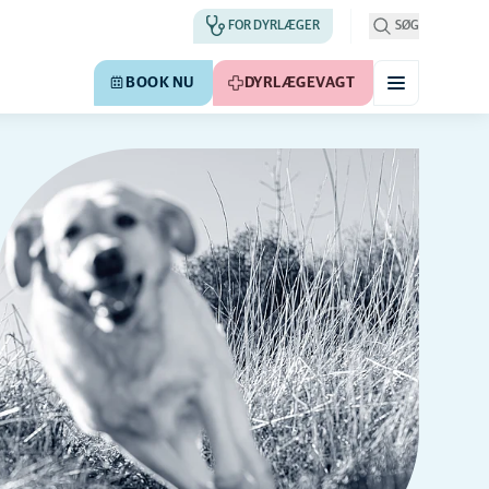
FOR DYRLÆGER
SØG
BOOK NU
DYRLÆGEVAGT