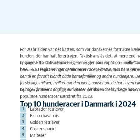
For 20 år siden var det katten, som var danskernes fortrukne kæle
hunden, der har haft førertrøjen. Faktisk anslås det, at mere end 
opgørelse fra Dansk Hunderegister er der stor variation i, hvilke ra
I mange år har labrador retrieveren ligget øverst på listen over
hele 5.530 registreringer cementerer racens status som danskerne
- Det er ikke uden grund, at labrador retrieveren har fundet vej til 
den til en favorit blandt både børnefamilier og andre hundeejere. D
forskellige miljøer, hvilket gør den ideel, uanset om du bor i byen e
deltage i familiens daglige aktiviteter,
forklarer chefdyrlæge hos A
Ligesom året før efterfølges labrador retrieveren af racerne bichon
populære hunderacer uændret fra 2023.
Top 10 hunderacer i Danmark i 2024
Labrador retriever
Bichon havanais
Golden retriever
Cocker spaniel
Malteser