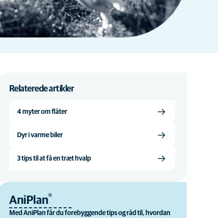
Relaterede artikler
4 myter om flåter
Dyr i varme biler
3 tips til at få en træt hvalp
®
AniPlan
Med AniPlan får du forebyggende tips og råd til, hvordan