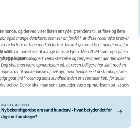
unde, og derved viser listen en tydelig tendens til, at flere og flere
er også mange danskere, som ser en fordel i, at disse racer ofte kræver
være lettere at tage med på farten, hvilket gør dem til et oplagt valg for
e Friis.
ais, som har fundet vej til mange danske hjem. Men 2024 bød også på en
 indtog på listen.
ig og kærlig personlighed. Dens størrelse og temperament gør den ideel til
. Dog skal man være opmærksom på, at racen tidligere har slidt med en
ppe krav til godkendelse af avlsdyr, hvor hvalpene skal stambogsføres,
tigt godt ind i racen og dens sundhed inden et eventuelt køb, fortæller
ifikke behov. Derfor skal man som hundeejer være opmærksom på, at selv
NÆSTE ARTIKEL
Ny bekendtgørelse om sund hundeavl - hvad betyder det for
dig som hundeejer?