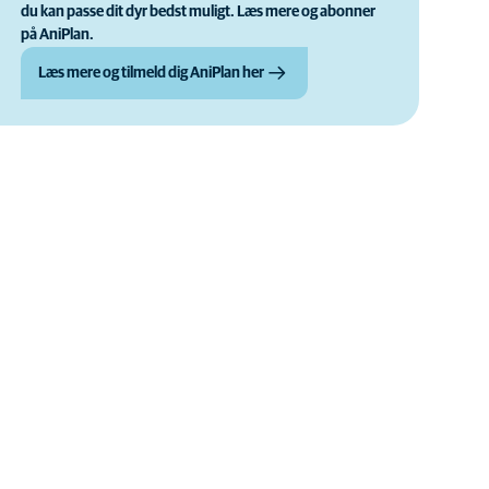
du kan passe dit dyr bedst muligt. Læs mere og abonner
på AniPlan.
Læs mere og tilmeld dig AniPlan her