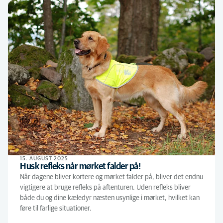
15. AUGUST 2025
Husk refleks når mørket falder på!
Når dagene bliver kortere og mørket falder på, bliver det endnu
vigtigere at bruge refleks på aftenturen. Uden refleks bliver
både du og dine kæledyr næsten usynlige i mørket, hvilket kan
føre til farlige situationer.