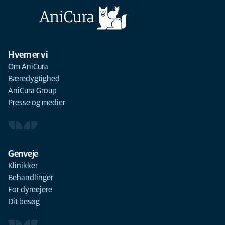
Hvem er vi
Om AniCura
Bæredygtighed
AniCura Group
Presse og medier
Genveje
Klinikker
Behandlinger
For dyreejere
Dit besøg