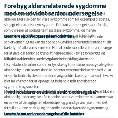
Forebyg aldersrelaterede sygdomme
med en udvidet seniorundersøgelse
Ligesom mennesker ældes vores kæledyr også.
I dag anses hvert tredje kæledyr for at være af ældre årgang. Med
alderen øger risikoen for visse sygdomme som for eksempel diabetes,
slidgigt eller kronisk nyresygdom. Det kan være meget svært for dig
som dyreejer at opdage tegn på disse sygdomme, og mange
symptomer fejltolkes som en normal del af det at blive ældre.
Læs mere og bliv klogere på seniorkatten
Læs mere og bliv klogere på seniorhunden
Derfor har vi hos AniCura et ekstra stort fokus på vores firbenede
seniorvenner, og nu kan du booke en udvidet seniorundersøgelse til dit
kæledyr på alle vores klinikker. Her vil professionelle veterinærer sørge
for at give din senior et grundigt helbredstjek – for at forebygge og
behandle aldersrelaterede sygdomme i et tidligt stadie.
Kliniske studier viser, at selv hos ældre hunde og katte, der
tilsyneladende virker sunde, er fysiske og laboratoriemæssige afvigelser
almindelige. Som professionelle indenfor veterinærindustrien ved vi, at
vi kan forbedre livskvaliteten for mange ældre kæledyr markant, hvis vi
blot får chancen for at opdage og behandle udiagnosticerede
sygdomme og smerter.
Med en udvidet seniorundersøgelse hos AniCura får du mere end blot en
Hvad indebærer en udvidet seniorundersøgelse?
almindelig undersøgelse af din senior. Vores veterinærer har sammensat
en pakke af de vigtigste helbredstjek og grundige analyser, med det
formål at kunne opdage og behandle aldersrelaterede sygdomme og
smerter tidligt.
Læs mere om seniorundersøgelse af din kat her
Læs mere om seniorundersøgelse af din hund her