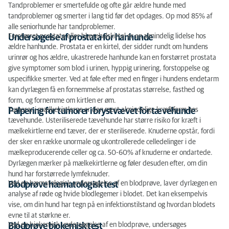
Tandproblemer er smertefulde og ofte går ældre hunde med
tandproblemer og smerter i lang tid før det opdages. Op mod 85% af
alle seniorhunde har tandproblemer.
Forstørret prostata eller blærehalskirtel er en almindelig lidelse hos
Undersøgelse af prostata for hanhunde
ældre hanhunde. Prostata er en kirtel, der sidder rundt om hundens
urinrør og hos ældre, ukastrerede hanhunde kan en forstørret prostata
give symptomer som blod i urinen, hyppig urinering, forstoppelse og
uspecifikke smerter. Ved at føle efter med en finger i hundens endetarm
kan dyrlægen få en fornemmelse af prostatas størrelse, fasthed og
form, og fornemme om kirtlen er øm.
Tumorer i mælkekirtlerne er den mest almindelige kræftform hos
Palpering for tumorer i brystvævet for tævehunde
tævehunde. Usteriliserede tævehunde har større risiko for kræft i
mælkekirtlerne end tæver, der er steriliserede. Knuderne opstår, fordi
der sker en række unormale og ukontrollerede celledelinger i de
mælkeproducerende celler og ca. 50-60% af knuderne er ondartede.
Dyrlægen mærker på mælkekirtlerne og føler desuden efter, om din
hund har forstørrede lymfeknuder.
Ved en hæmatologisk undersøgelse af en blodprøve, laver dyrlægen en
Blodprøve hæmatologisk test
analyse af røde og hvide blodlegemer i blodet. Det kan eksempelvis
vise, om din hund har tegn på en infektionstilstand og hvordan blodets
evne til at størkne er.
Ved en biokemisk undersøgelse af en blodprøve, undersøges
Blodprøve biokemisk test