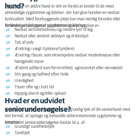
hund?
Som ejer af en ældre hund er det en fordel at kende til de mest
almindelige sygdomme og lidelser, der kan give hunden en nedsat
livskvalitet. Med forebyggende pleje kan man nemlig forsinke eller
forhindre udviklingen af ​​sygdomme og lidelser.
Almindelige symptomer på aldersrelateret sygdom er:
Nedsat aktivitetsniveau og mindre lyst til leg
Nedsat eller ændret ædelyst og drikkelyst
Tab af pels
Ændring i vægt (tykkere/tyndere)
Ændring i facon, som eksempelvis nedsat muskelmasse eller
hængende mave
Ændret adfærd som forvirrethed, agressivitet eller nervøsitet
Stiv gang og halthed efter hvile
Urenlighed
Tisser ofte og i kort tid
Hyppig diarré og/eller opkast
Hvad er en udvidet
seniorundersøgelse?
En udvidet seniorundersøgelse er en grundig tjek af din seniorhund med
det formål, at opdage og behandle aldersrelaterede sygdomme og
smerter.
En udvidet seniorundersøgelse består bl.a. af:
Grundigt sundhedstjek
Tandtjek