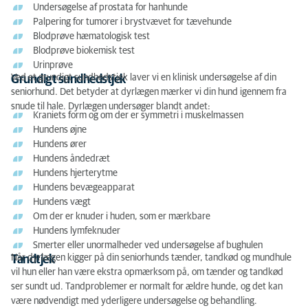
Undersøgelse af prostata for hanhunde
Palpering for tumorer i brystvævet for tævehunde
Blodprøve hæmatologisk test
Blodprøve biokemisk test
Urinprøve
Ved et grundigt sundhedstjek laver vi en klinisk undersøgelse af din
Grundigt sundhedstjek
seniorhund. Det betyder at dyrlægen mærker vi din hund igennem fra
snude til hale. Dyrlægen undersøger blandt andet:
Kraniets form og om der er symmetri i muskelmassen
Hundens øjne
Hundens ører
Hundens åndedræt
Hundens hjerterytme
Hundens bevægeapparat
Hundens vægt
Om der er knuder i huden, som er mærkbare
Hundens lymfeknuder
Smerter eller unormalheder ved undersøgelse af bughulen
Når dyrlægen kigger på din seniorhunds tænder, tandkød og mundhule
Tandtjek
vil hun eller han være ekstra opmærksom på, om tænder og tandkød
ser sundt ud. Tandproblemer er normalt for ældre hunde, og det kan
være nødvendigt med yderligere undersøgelse og behandling.