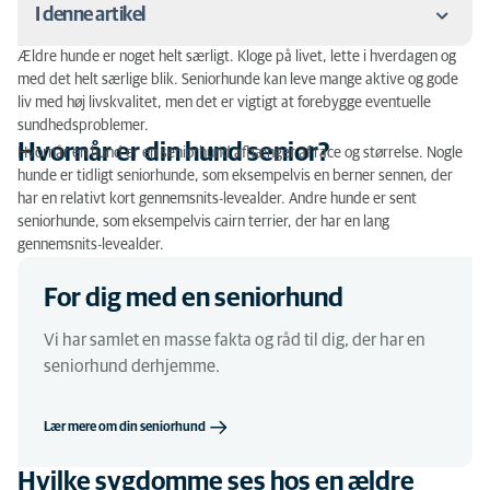
I denne artikel
Ældre hunde er noget helt særligt. Kloge på livet, lette i hverdagen og
Hvornår er din hund senior?
med det helt særlige blik. Seniorhunde kan leve mange aktive og gode
liv med høj livskvalitet, men det er vigtigt at forebygge eventuelle
Hvilke sygdomme ses hos en ældre hund?
sundhedsproblemer.
Hvornår er din hund senior?
Hvornår en hund er en seniorhund afhænger af race og størrelse. Nogle
Hvad er en udvidet seniorundersøgelse?
hunde er tidligt seniorhunde, som eksempelvis en berner sennen, der
har en relativt kort gennemsnits-levealder. Andre hunde er sent
Hvad koster et AniCura Seniortjek?
seniorhunde, som eksempelvis cairn terrier, der har en lang
gennemsnits-levealder.
For dig med en seniorhund
Vi har samlet en masse fakta og råd til dig, der har en
seniorhund derhjemme.
Lær mere om din seniorhund
Hvilke sygdomme ses hos en ældre