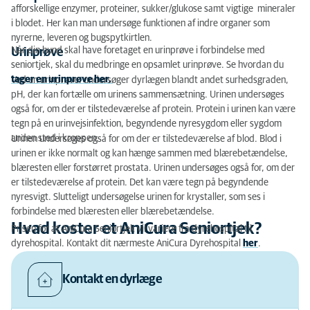
afforskellige enzymer, proteiner, sukker/glukose samt vigtige mineraler
i blodet. Her kan man undersøge funktionen af indre organer som
nyrerne, leveren og bugspytkirtlen.
Når din hund skal have foretaget en urinprøve i forbindelse med
Urinprøve
seniortjek, skal du medbringe en opsamlet urinprøve. Se hvordan du
tager en urinprøve her.
Ved en urinprøve, undersøger dyrlægen blandt andet surhedsgraden,
pH, der kan fortælle om urinens sammensætning. Urinen undersøges
også for, om der er tilstedeværelse af protein. Protein i urinen kan være
tegn på en urinvejsinfektion, begyndende nyresygdom eller sygdom
anden sted i kroppen.
Urinen undersøges også for om der er tilstedeværelse af blod. Blod i
urinen er ikke normalt og kan hænge sammen med blærebetændelse,
blæresten eller forstørret prostata. Urinen undersøges også for, om der
er tilstedeværelse af protein. Det kan være tegn på begyndende
nyresvigt. Slutteligt undersøgelse urinen for krystaller, som ses i
forbindelse med blæresten eller blærebetændelse.
Hvad koster et AniCura Seniortjek?
Prisen for at AniCura Seniortjek vil variere fra dyrehospital til
dyrehospital. Kontakt dit nærmeste AniCura Dyrehospital
her
.
Kontakt en dyrlæge