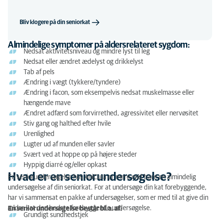
Bliv klogere på din seniorkat
Almindelige symptomer på aldersrelateret sygdom:
Nedsat aktivitetsniveau og mindre lyst til leg
Nedsat eller ændret ædelyst og drikkelyst
Tab af pels
Ændring i vægt (tykkere/tyndere)
Ændring i facon, som eksempelvis nedsat muskelmasse eller
hængende mave
Ændret adfærd som forvirrethed, agressivitet eller nervøsitet
Stiv gang og halthed efter hvile
Urenlighed
Lugter ud af munden eller savler
Svært ved at hoppe op på højere steder
Hyppig diarré og/eller opkast
Hvad er en seniorundersøgelse?
En seniorundersøgelse hos AniCura er mere end bare en almindelig
undersøgelse af din seniorkat. For at undersøge din kat forebyggende,
har vi sammensat en pakke af undersøgelser, som er med til at give din
ældre kat den bedste forebyggende undersøgelse.
En seniorundersøgelse består bl.a. af:
Grundigt sundhedstjek