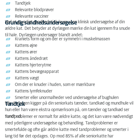
Tandtjek
Relevante blodprøver
Relevante vacciner
Ved et grundigt sundhedstjek laver vi en klinisk undersøgelse af din
Grundig sundhedsundersøgelse
ældre kat. Det betyder at dyrlægen mærke din kat igennem fra snude
til hale. Dyrlægen undersøger blandt andet:
Kraniets form og om der er symmetri i muskelmassen
Kattens øjne
Kattens ører
Kattens åndedræt
Kattens hjerterytme
Kattens bevægeapparat
Kattens vægt
Om der er knuder i huden, som er mærkbare
Kattens lymfeknuder
Smerter eller unormalheder ved undersøgelse af bughulen
Når dyrlægen kigger på din seniorkats tænder, tandkød og mundhule vil
Tandtjek
hun eller han være ekstra opmærksom på, om tænder og tandkød ser
sundt ud.
Tandproblemer er normalt for ældre katte, og det kan være nødvendigt
med yderligere undersøgelse og behandling. Tandproblemer er
smertefulde og ofte går ældre katte med tandproblemer og smerter i
lang tid før det opdages. Op mod 85% af alle seniorkatte har