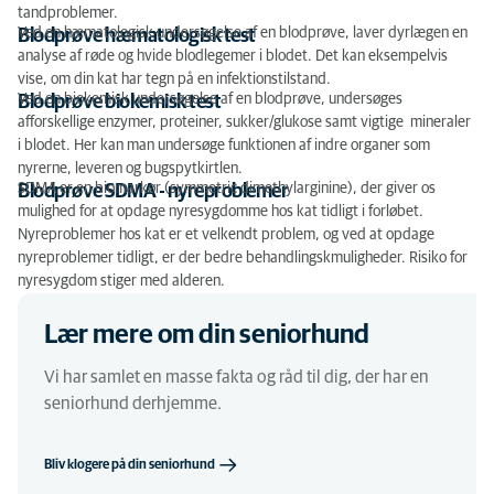
tandproblemer.
Ved en hæmatologisk undersøgelse af en blodprøve, laver dyrlægen en
Blodprøve hæmatologisk test
analyse af røde og hvide blodlegemer i blodet. Det kan eksempelvis
vise, om din kat har tegn på en infektionstilstand.
Ved en biokemisk undersøgelse af en blodprøve, undersøges
Blodprøve biokemisk test
afforskellige enzymer, proteiner, sukker/glukose samt vigtige mineraler
i blodet. Her kan man undersøge funktionen af indre organer som
nyrerne, leveren og bugspytkirtlen.
SDMA er en biomarkør (symmetric dimethylarginine), der giver os
Blodprøve SDMA - nyreproblemer
mulighed for at opdage nyresygdomme hos kat tidligt i forløbet.
Nyreproblemer hos kat er et velkendt problem, og ved at opdage
nyreproblemer tidligt, er der bedre behandlingskmuligheder. Risiko for
nyresygdom stiger med alderen.
Lær mere om din seniorhund
Vi har samlet en masse fakta og råd til dig, der har en
seniorhund derhjemme.
Bliv klogere på din seniorhund