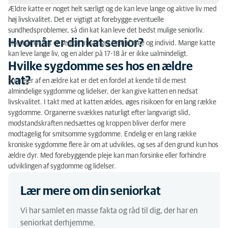
Ældre katte er noget helt særligt og de kan leve lange og aktive liv med
Hvornår er din kat senior?
høj livskvalitet. Det er vigtigt at forebygge eventuelle
sundhedsproblemer, så din kat kan leve det bedst mulige seniorliv.
Hvilke sygdomme ses hos en ældre kat?
Hvornår er din kat senior?
Hvornår en kat er senior, afhænger helt af race og individ. Mange katte
kan leve lange liv, og en alder på 17-18 år er ikke ualmindeligt.
Hvad er en seniorundersøgelse?
Hvilke sygdomme ses hos en ældre
kat?
Hvad koster en senior sundhedsundersøgelse?
Som ejer af en ældre kat er det en fordel at kende til de mest
almindelige sygdomme og lidelser, der kan give katten en nedsat
livskvalitet. I takt med at katten ældes, øges risikoen for en lang række
sygdomme. Organerne svækkes naturligt efter langvarigt slid,
modstandskraften nedsættes og kroppen bliver derfor mere
modtagelig for smitsomme sygdomme. Endelig er en lang række
kroniske sygdomme flere år om at udvikles, og ses af den grund kun hos
ældre dyr. Med forebyggende pleje kan man forsinke eller forhindre
udviklingen af ​​sygdomme og lidelser.
Lær mere om din seniorkat
Vi har samlet en masse fakta og råd til dig, der har en
seniorkat derhjemme.