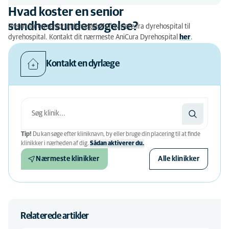
Hvad koster en senior
sundhedsundersøgelse?
Prisen for en seniorundersøgelse vil variere fra dyrehospital til
dyrehospital. Kontakt dit nærmeste AniCura Dyrehospital
her
.
Kontakt en dyrlæge
Tip!
Du kan søge efter kliniknavn, by eller bruge din placering til at finde
klinikker i nærheden af ​​dig.
Sådan aktiverer du.
Nærmeste klinikker
Alle klinikker
Relaterede artikler