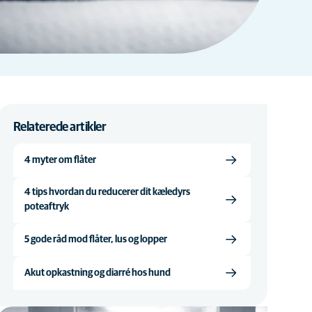
Relaterede artikler
4 myter om flåter
4 tips hvordan du reducerer dit kæledyrs
poteaftryk
5 gode råd mod flåter, lus og lopper
Akut opkastning og diarré hos hund