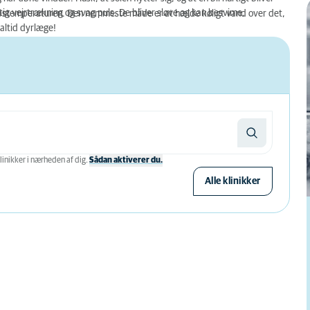
tig vejrtrækning og svag puls. De bliver sløve og kan besvime.
ropstemperaturen. Den nemmeste måde er at hælde køligt vand over det,
 altid dyrlæge!
linikker i nærheden af ​​dig.
Sådan aktiverer du.
Alle klinikker