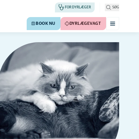
FOR DYRLÆGER
SØG
BOOK NU
DYRLÆGEVAGT