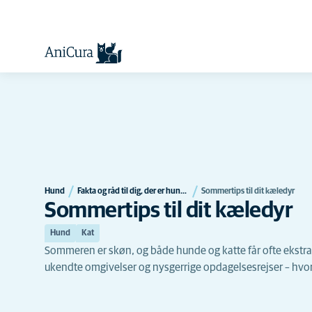
Hund
Fakta og råd til dig, der er hundeejer
Sommertips til dit kæledyr
Sommertips til dit kæledyr
Hund
Kat
Sommeren er skøn, og både hunde og katte får ofte ekstra e
ukendte omgivelser og nysgerrige opdagelsesrejser – hvor 