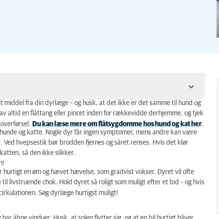
middel fra din dyrlæge – og husk, at det ikke er det samme til hund og
 Hav altid en flåttang eller pincet inden for rækkevidde derhjemme, og tjek
soverførsel.
Du kan læse mere om flåtsygdomme hos hund og kat her
.
er hunde og katte. Nogle dyr får ingen symptomer, mens andre kan være
d. Ved hvepsestik bør brodden fjernes og såret renses. Hvis det klør
atten, så den ikke slikker.
n!
der hurtigt en øm og hævet hævelse, som gradvist vokser. Dyret vil ofte
 til livstruende chok. Hold dyret så roligt som muligt efter et bid – og hvis
cirkulationen. Søg dyrlæge hurtigst muligt!
har åbne vinduer. Husk, at solen flytter sig, og at en bil hurtigt bliver