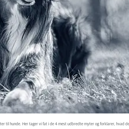
er til hunde. Her tager vi fat i de 4 mest udbredte myter og forklarer, hvad d