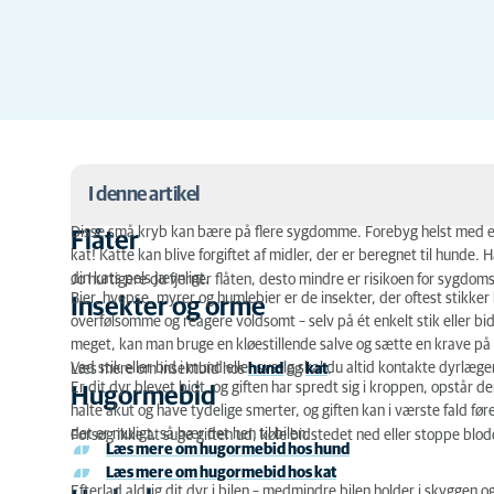
I denne artikel
Disse små kryb kan bære på flere sygdomme. Forebyg helst med et 
Flåter
kat! Katte kan blive forgiftet af midler, der er beregnet til hunde.
Flåter
din kats pels jævnligt.
Jo hurtigere du fjerner flåten, desto mindre er risikoen for sygdom
Bier, hvepse, myrer og humlebier er de insekter, der oftest stikk
Insekter og orme
Insekter og orme
overfølsomme og reagere voldsomt – selv på ét enkelt stik eller bi
Hugormebid
meget, kan man bruge en kløestillende salve og sætte en krave på k
Ved stik eller bid i mund eller svælg skal du altid kontakte dyrlæge
Læs mere om insektbid hos
hund
og
kat
.
Er dit dyr blevet bidt, og giften har spredt sig i kroppen, opstår 
Hedeslag
Hugormebid
halte akut og have tydelige smerter, og giften kan i værste fald føre
det er muligt, så bær det hen til bilen.
Forsøg ikke at suge giften ud, køle bidstedet ned eller stoppe blod
Læs mere om hugormebid hos hund
Læs mere om hugormebid hos kat
Efterlad aldrig dit dyr i bilen – medmindre bilen holder i skyggen og 