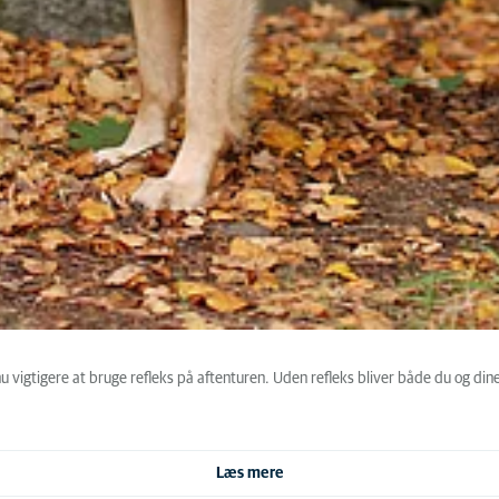
 vigtigere at bruge refleks på aftenturen. Uden refleks bliver både du og dine 
Læs mere