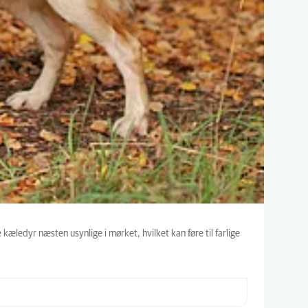
kæledyr næsten usynlige i mørket, hvilket kan føre til farlige