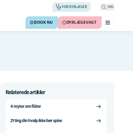
FOR DYRLÆGER
SØG
BOOK NU
DYRLÆGEVAGT
Relaterede artikler
4 myter om flåter
21 ting din hvalp ikke bør spise