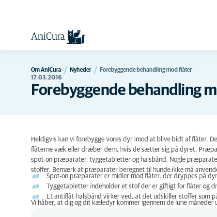
Om AniCura
Nyheder
Forebyggende behandling mod flåter
17.03.2016
Forebyggende behandling mo
Heldigvis kan vi forebygge vores dyr imod at blive bidt af flåter. De
flåterne væk eller dræber dem, hvis de sætter sig på dyret. Præpar
spot-on præparater, tyggetabletter og halsbånd. Nogle præparater
stoffer. Bemærk at præparater beregnet til hunde ikke må anvende
Spot-on præparater er midler mod flåter, der dryppes på dyr
Tyggetabletter indeholder et stof der er giftigt for flåter og
Et antiflåt-halsbånd virker ved, at det udskiller stoffer som p
Vi håber, at dig og dit kæledyr kommer igennem de lune måneder u