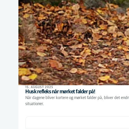
15. AUGUST 2025
Husk refleks når mørket falder på!
Når dagene bliver kortere og mørket falder på, bliver det endnu
situationer.