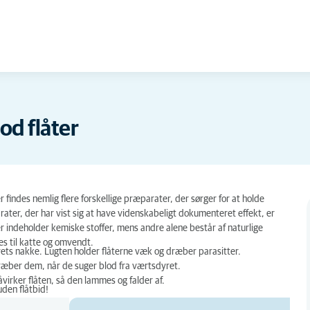
d flåter
r findes nemlig flere forskellige præparater, der sørger for at holde
ater, der har vist sig at have videnskabeligt dokumenteret effekt, er
 indeholder kemiske stoffer, mens andre alene består af naturlige
s til katte og omvendt.
ets nakke. Lugten holder flåterne væk og dræber parasitter.
 dræber dem, når de suger blod fra værtsdyret.
åvirker flåten, så den lammes og falder af.
den flåtbid!