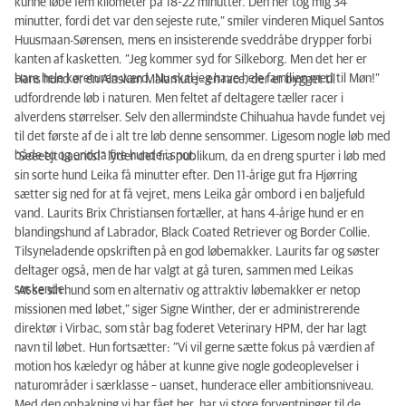
kunne løbe fem kilometer på 18-22 minutter. Den her tog mig 34
minutter, fordi det var den sejeste rute,” smiler vinderen Miquel Santos
Huusmaan-Sørensen, mens en insisterende sveddråbe drypper forbi
kanten af kasketten. ”Jeg kommer syd for Silkeborg. Men det her er
bare hele køreturen værd. Nu skal jeg have hele familien med til Møn!”
Hans hund er en Alaskan Malamute - en race, der er bygget til
udfordrende løb i naturen. Men feltet af deltagere tæller racer i
alverdens størrelser. Selv den allermindste Chihuahua havde fundet vej
til det første af de i alt tre løb denne sensommer. Ligesom nogle løb med
både to og endda fire hunde i snor.
”Seeeejt Laurits!” lyder det fra publikum, da en dreng spurter i løb med
sin sorte hund Leika få minutter efter. Den 11-årige gut fra Hjørring
sætter sig ned for at få vejret, mens Leika går ombord i en baljefuld
vand. Laurits Brix Christiansen fortæller, at hans 4-årige hund er en
blandingshund af Labrador, Black Coated Retriever og Border Collie.
Tilsyneladende opskriften på en god løbemakker. Laurits far og søster
deltager også, men de har valgt at gå turen, sammen med Leikas
søskende.
”At se sin hund som en alternativ og attraktiv løbemakker er netop
missionen med løbet,” siger Signe Winther, der er administrerende
direktør i Virbac, som står bag foderet Veterinary HPM, der har lagt
navn til løbet. Hun fortsætter: ”Vi vil gerne sætte fokus på værdien af
motion hos kæledyr og håber at kunne give nogle godeoplevelser i
naturområder i særklasse – uanset, hunderace eller ambitionsniveau.
Med den opbakning vi har fået her, har vi store forventninger til de