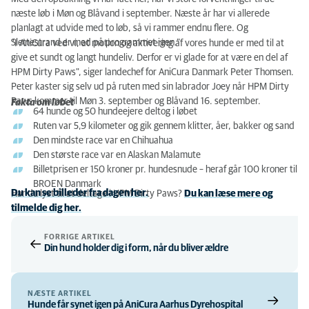
næste løb i Møn og Blåvand i september. Næste år har vi allerede
planlagt at udvide med to løb, så vi rammer endnu flere. Og
Slettestrand er med på programmet igen.”
"I AniCura ved vi, at motion og aktivering af vores hunde er med til at
give et sundt og langt hundeliv. Derfor er vi glade for at være en del af
HPM Dirty Paws", siger landechef for AniCura Danmark Peter Thomsen.
Peter kaster sig selv ud på ruten med sin labrador Joey når HPM Dirty
Paws kommer til Møn 3. september og Blåvand 16. september.
Fakta om løbet
64 hunde og 50 hundeejere deltog i løbet
Ruten var 5,9 kilometer og gik gennem klitter, åer, bakker og sand
Den mindste race var en Chihuahua
Den største race var en Alaskan Malamute
Billetprisen er 150 kroner pr. hundesnude – heraf går 100 kroner til
BROEN Danmark
Du kan se billeder fra dagen her.
Har du lyst til at deltage i HPM Dirty Paws?
Du kan læse mere og
tilmelde dig her.
FORRIGE ARTIKEL
Din hund holder dig i form, når du bliver ældre
NÆSTE ARTIKEL
Hunde får synet igen på AniCura Aarhus Dyrehospital