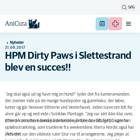
SØG
Nyheder
21.08.2017
HPM Dirty Paws i Slettestrand
blev en succes!!
”Jeg skal også ud og have mig en hund!” lyder det fra kameramanden,
der zoomer inde på de mange hundepoter og gummisko, der løber,
lunter og går henover klitterne ved Vesterhavet, inden turen om lidt for
alvor går op og ned inde i Svinkløv Plantage. ”Jeg var slet ikke klar over,
at man kunne have hund på den måde. Det er da vildt fedt!” siger han.
Efter 34 minutter kommer den første ejer løbende tilbage på samme
opløbsstrækning, som triatlerne fra weekendens Xterra Nordic også har
passeret.
”Årh, det var den vildeste rute! Stor ros til arrangørerne. Jeg plejer at