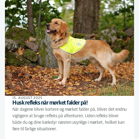
15. AUGUST 2025
Husk refleks når mørket falder på!
Når dagene bliver kortere og mørket falder på, bliver det endnu
vigtigere at bruge refleks på aftenturen. Uden refleks bliver
både du og dine kæledyr næsten usynlige i mørket, hvilket kan
føre til farlige situationer.