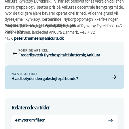
AniCura Rynkeby Dyreklinik. ”Vi har set behovet for at være en del af en
større gruppe og vi sætter pris på AniCuras decentrale fremgangsmåde,
hvor de tidligere ejere bevarer operationel frihed. Af denne grund vil
dyreejerne i Rynkeby, Kerteminde, Nyborg og omegn ikke føle nogen
mærkbar forskel”, siger Poul Borch Nielsen.
For yderligere information kontakt venligst:
Poul Borch Nielsen, dyrlæge og daglig leder af Rynkeby Dyreklinik, +45
2982 4074
Peter Thomsen, landechef AniCura Danmark, +45 7172
4157,
peter.thomsen@anicura.dk
FORRIGE ARTIKEL
Frederiksværk Dyrehospital tilslutter sig AniCura
NÆSTE ARTIKEL
Hvad betyder den gule sløjfe på hunde?
Relaterede artikler
4 myter om flåter