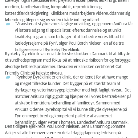
kæledyr, også specialisereret pleje som eksempelvis ledkirurgi, intern
medicin, tandbehandling, kiropraktik, reproduktion og
katteadfærdsrådgivning. Klinikkens medarbejdere videreuddanner sig
løbende og tilegner sig ny viden i både ind- og udland.
”Vi ønsker at styrke vores faglige udvikling, og igennem AniCura får
vi lettere adgang til specialister, efteruddannelse og et unikt
kvalitetsprogram, som bidrager til at forbedre vores tilbud til
kæledyrsejerne på Fyn”, siger Poul Borch Nielsen, en af de tre
tidligere ejere af Rynkeby Dyreklinik.
Rynkeby Dyreklinik var en af de første klinikker i Danmark til at tilbyde
et sundhedsprogram med fokus på at mindske risikoen for og forbygge
alvorlige helbredsproblemer. Desuden er klinikken certificeret Cat
Friendly Clinic på højeste niveau.
”Rynkeby Dyreklinik er en klinik, der er kendt for at have mange
og meget tilfredse kunder. Det bygger på et stærkt team af
dyrlæger og veterinærsygeplejersker med højt fagligt niveau. Det
matcher AniCura rigtig godt og hjælper os i vores bestræbelser på
at skabe fremtidens behandling af familiedyr. Sammen med
AniCura Odense Dyrehospital vil vi kunne tilbyde dyreejerne på
Fyn en meget bred og kompetent pallette af avanceret
behandling”, siger Peter Thomsen, Landechef AniCura Danmark.
Den tidligere ejerkreds Poul Borch Nielsen, Jens Esmann og Johanne
Aakjer vil alle fremover være en del af dagligdagen og ledelsen på