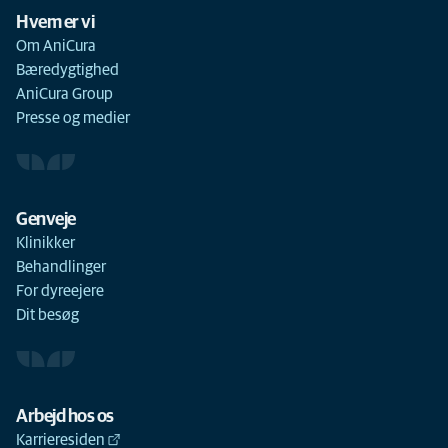
Hvem er vi
Om AniCura
Bæredygtighed
AniCura Group
Presse og medier
Genveje
Klinikker
Behandlinger
For dyreejere
Dit besøg
Arbejd hos os
Karrieresiden