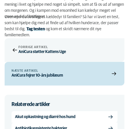
mening i livet og hjælpe med noget så simpelt, som at få os ud af sengen
om morgenen. Og i kampen mod ensomhed kan kæledyr meget vel
være en del af løsningen.
Overvejer du at tilføje et kældedyr til familien? Så har vi lavet en test,
som kan hjælpe dig med at finde ud af hvilken hunderace, der passer
bedst til dig.
Tag testen
og kom et skridt nærmere dit nye
familiemedlem.
FORRIGE ARTIKEL
AniCura støtter Kattens Uge
NÆSTE ARTIKEL
AniCura fejrer 10-års jubilæum
Relaterede artikler
Akut opkastning og diarré hos hund
Antibiotikaresistente bakterier