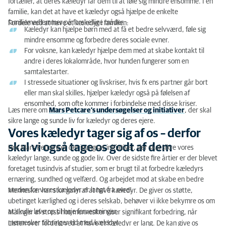
fortæller
,
at deres kæledyr får dem til at føle sig mindre ensom
me
.
I en
familie, kan det at have et kæledyr også hjælpe de enkelte
familiemedlemmer på forskellige måder.
Fordele ved at have et kæledyr i familien:
Kæledyr kan hjælpe børn med at få et bedre selvværd, føle sig
mindre ensomme og forbedre deres sociale evner.
For voksne, kan kæledyr hjælpe dem med at skabe kontakt til
andre i deres lokalområde, hvor hunden fungerer som en
samtalestarter.
I stressede situationer og livskriser, hvis fx ens partner går bort
eller man skal skilles, hjælper kæledyr også på følelsen af
ensomhed, som ofte kommer i forbindelse med disse kriser.
Læs
mere om
Mars
Petcare’s
undersøgelse
r
o
g initi
ativer
, der skal
sikre
lange og
sunde
liv for kæledyr og deres ejere.
Vores kæledyr tager sig af os – derfor
skal vi også tage os godt af dem
Hos Mars Petcare er der igangsat initiativer, der skal sikre vores
kæledyr lange, sunde og gode liv. Over de sidste fire årtier er der blevet
foretaget tusindvis af studier, som er brugt til at forbedre kæledyrs
ernæring, sundhed og velfærd. Og arbejdet mod at skabe en bedre
verden for vores kæledyr er langt fra ovre!
Mennesker har stor gavn af at have kæledyr. De giver os støtte,
ubetinget kærlighed og i deres selskab, behøver vi ikke bekymre os om
at skulle leve op til høje forventninger.
Målinger af stress hos mennesker viser signifikant forbedring, når
mennesker tilbringer
ti
d
med kæledyr.
Listen over fordele ved at have et kæledyr er lang. De kan give os