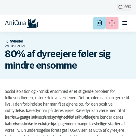
SØG
Nyheder
29.09.2021
80% af dyreejere føler sig
mindre ensomme
S
ocial isolation og kronisk ensomhed
er
et stigende
problem for
folkesundheden
,
i store dele af verdenen
. Det problem vil man gerne til
livs. I
den forbindelse har man fået øjnene op,
for den positive
indflydelse
,
kæledyr har på deres ejere.
Kæ
led
yr kan være med til at
forebygge mental sygdom
og
øge social interaktion
.
Der er 5 gange større sandsynlighed for at hundeejere kender deres
naboer end ikke-
hundeejere.
Kæledyr kan
være en stor hjælp gennem mange forskellige stadier af
vores liv
.
E
n undersøgelse
foretaget i USA
viser
, at 80% af dyreejere