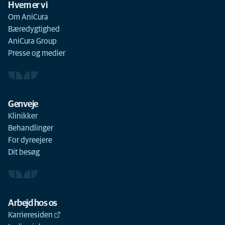
Hvem er vi
Om AniCura
Bæredygtighed
AniCura Group
Presse og medier
Genveje
Klinikker
Behandlinger
For dyreejere
Dit besøg
Arbejd hos os
Karrieresiden