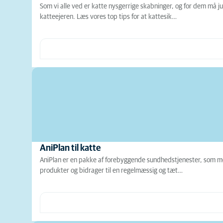
Som vi alle ved er katte nysgerrige skabninger, og for dem må ju
katteejeren. Læs vores top tips for at kattesik…
AniPlan til katte
AniPlan er en pakke af forebyggende sundhedstjenester, som med
produkter og bidrager til en regelmæssig og tæt…