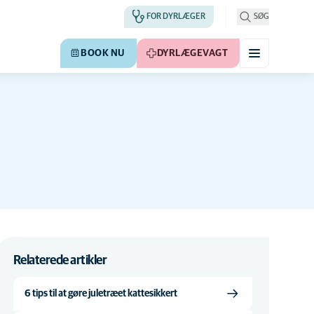
FOR DYRLÆGER
SØG
BOOK NU
DYRLÆGEVAGT
Relaterede artikler
6 tips til at gøre juletræet kattesikkert