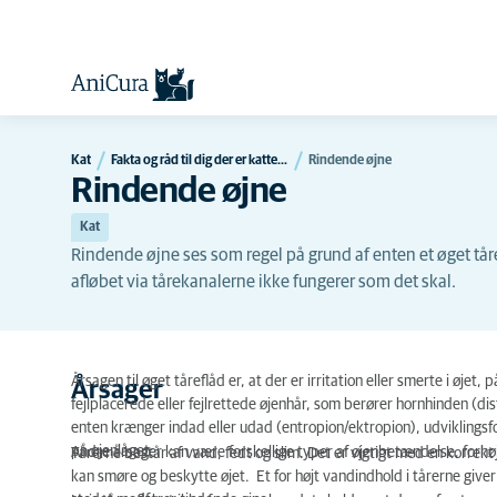
Kat
Fakta og råd til dig der er katteejer
Rindende øjne
Rindende øjne
Kat
Rindende øjne ses som regel på grund af enten et øget tårefl
afløbet via tårekanalerne ikke fungerer som det skal.
Årsagen til øget tåreflåd er, at der er irritation eller smerte i ø
Årsager
fejlplacerede eller fejlrettede øjenhår, som berører hornhinden (disti
enten krænger indad eller udad (entropion/ektropion), udviklingsfo
på øjenlåget.
Andre årsager kan være forskellige typer af øjenbetændelse, forhøjet
Tårerne består af vand, fedt og slim. Det er vigtigt med en korrekt
kan smøre og beskytte øjet. Et for højt vandindhold i tårerne giver 