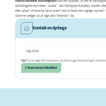
stedet medfører rindende øjne.
Hvis tåreafløbet ikke fungerer, kan det skyldes, at der er forstop
udviklingsforstyrrelser, ”snask”, der tilstopper kanalen, skader ell
eller udad, vil tårerne have svært ved at finde den rigtige vej ned 
Tårerne vælger så at sige den ”letteste” vej.
Kontakt en dyrlæge
Tip!
Du kan søge efter kliniknavn, by eller bruge din placering til at finde k
Nærmeste klinikker