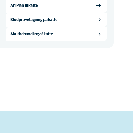
AniPlan til katte
Blodprøvetagning på katte
Akutbehandling af katte