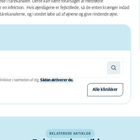
pelse i tårekanalen. Dette kan være forårsaget af medfødte
er en infektion. Hvis øjenlågene er fejlstillede, så de enten krænger indad
i tårekanalerne, og i stedet løbe ud af øjnene og give rindende øjne.
linikker i nærheden af ​​dig.
Sådan aktiverer du.
Alle klinikker
RELATEREDE ARTIKLER