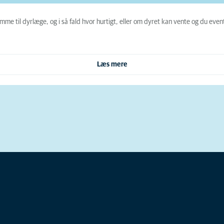
mme til dyrlæge, og i så fald hvor hurtigt, eller om dyret kan vente og du even
Læs mere