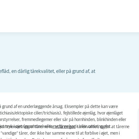
åd, en dårlig tårekvalitet, eller på grund af, at
jet, på grund af en underlæggende årsag. Eksempler på dette kan være
chiasis/ektopiske cilier/trichiasis), fejlstillede øjenlåg, hvor øjenlåget
rstyrrelser, fremmedlegemer eller sår på hornhinden, blinkhinden eller
 tryk i øjet (grøn stær) eller
nydannelser
i- eller omkring øjet.
 sammensætning af tårerne for at få en god tårekvalitet, og for at tårerne
”vandige” tårer, der ikke har samme evne til at forblive i øjet, men i