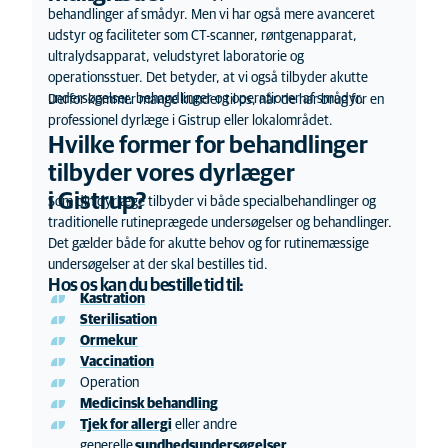
behandlinger af smådyr. Men vi har også mere avanceret
udstyr og faciliteter som CT-scanner, røntgenapparat,
ultralydsapparat, veludstyret laboratorie og
operationsstuer. Det betyder, at vi også tilbyder akutte
undersøgelser, behandlinger og operationer af smådyr.
Derfor kommer mange kunder til os, når de har brug for en
professionel dyrlæge i
Gistrup eller
lokalområdet.
Hvilke former for behandlinger
tilbyder
vores
dyrlæge
r
i
Gistrup?
Som din dyrlæge tilbyder vi både specialbehandlinger og
traditionelle rutineprægede undersøgelser og behandlinger.
Det gælder både for akutte behov og for
rutinemæssige
undersøgelser at der skal bestilles tid
.
Hos os kan du bestille tid til:
Kastration
Sterilisation
Ormekur
Vaccination
Operation
Medicinsk behandling
Tjek for allergi
eller andre
generelle
sundhedsundersøgelser