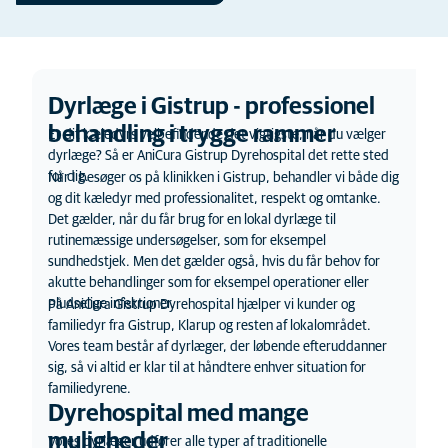
Dyrlæge
i
Gistrup - professionel
behandling i trygge rammer
Er dit kæledyrs velbefindende det vigtigste, når du vælger
dyrlæge? Så er
AniCura
Gistrup Dyrehospital
det rette sted
for dig.
Når I besøger os
på klinikken
i Gistrup, behandler vi både dig
og dit kæledyr med professionalitet, respekt og omtanke.
Det gælder, når du får brug for en lokal dyrlæge til
rutinemæssige undersøgelser, som for eksempel
sundhedstjek. Men det gælder også, hvis du får behov for
akutte behandlinger som for eksempel operationer eller
pludselige infektioner.
På
AniCura
Gistrup Dyrehospital
hjælper
vi
kunder og
familiedyr fra Gistrup, Klarup og resten af lokalområdet.
Vores
team
består af dyrlæger, der løbende efteruddanner
sig, så vi altid er klar til at håndtere enhver situation for
familiedyrene.
Dyrehospital med mange
muligheder
V
ores dyrlæge
r
udfører alle typer af traditionelle