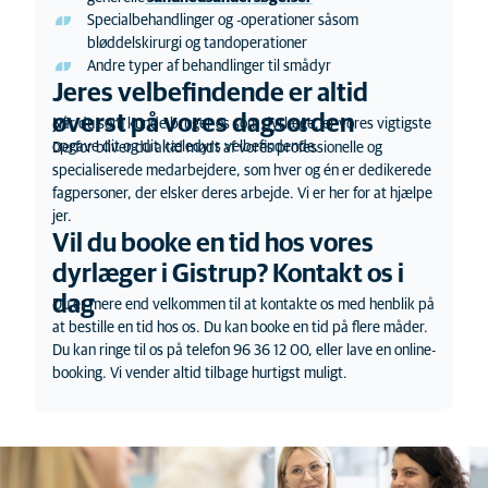
Specialbehandlinger og -operationer såsom
bløddelskirurgi og tandoperationer
Andre typer af behandlinger til smådyr
Jeres velbefindende er altid
øverst på vores dagsorden
Når du som kunde bruger os som dyrlæge, er vores vigtigste
opgave dit og dit kæledyrs velbefindende.
Derfor bliver du altid mødt af vores professionelle og
specialiserede medarbejdere, som hver og én er dedikerede
fagpersoner, der elsker deres arbejde. Vi er her for at hjælpe
jer.
Vil du booke en tid hos vores
dyrlæge
r
i
Gistrup? Kontakt os i
dag
Du er mere end velkommen til at kontakte os med henblik på
at bestille en tid hos os. Du kan booke en tid på flere måder.
Du kan ringe til os på telefon 96 36 12 00, eller lave en online-
booking. Vi vender altid tilbage hurtigst muligt.