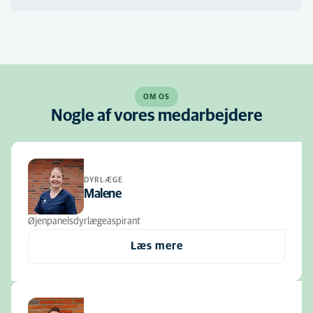
OM OS
Nogle af vores medarbejdere
DYRLÆGE
Malene
Øjenpanelsdyrlægeaspirant
Læs mere