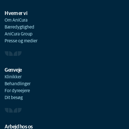
Hvem er vi
Om AniCura
Bæredygtighed
AniCura Group
Presse og medier
Genveje
Klinikker
Behandlinger
For dyreejere
Dit besøg
Arbejd hos os