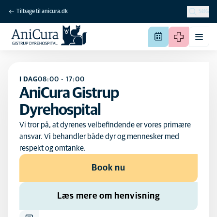
Tilbage til anicura.dk
SØG
I DAG
08:00
-
17:00
AniCura Gistrup
Dyrehospital
Vi tror på, at dyrenes velbefindende er vores primære
ansvar. Vi behandler både dyr og mennesker med
respekt og omtanke.
Book nu
Læs mere om henvisning