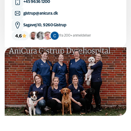
+45 9636 1200
gistrup@anicura.dk
Sagavej 10, 9260 Gistrup
4,6
fra 200+ anmeldelser