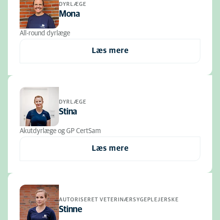
DYRLÆGE
Mona
All-round dyrlæge
Læs mere
DYRLÆGE
Stina
Akutdyrlæge og GP CertSam
Læs mere
AUTORISERET VETERINÆRSYGEPLEJERSKE
Stinne