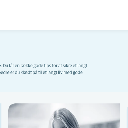
. Du får en række gode tips for at sikre et langt
bedre er du klædt på til et langt liv med gode