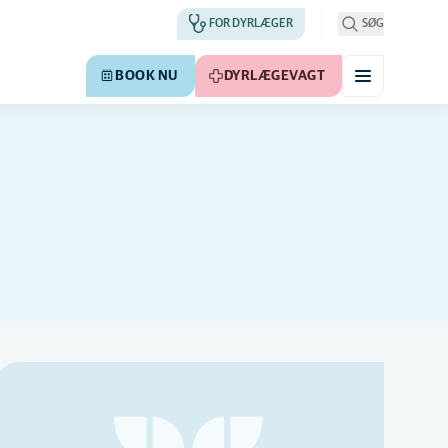
FOR DYRLÆGER
SØG
BOOK NU
DYRLÆGEVAGT