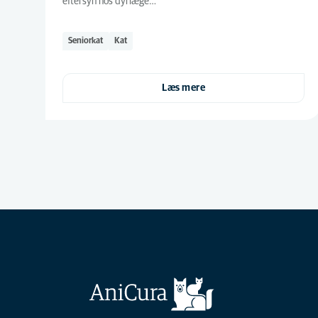
eftersyn hos dyrlæge…
Seniorkat
Kat
Læs mere