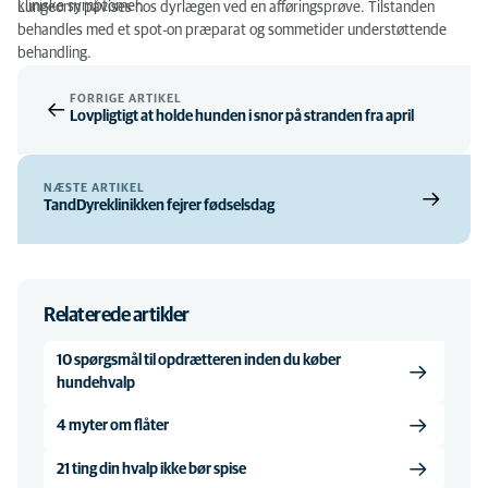
kliniske symptomer.
Lungeorm påvises hos dyrlægen ved en afføringsprøve. Tilstanden
behandles med et spot-on præparat og sommetider understøttende
behandling.
FORRIGE ARTIKEL
Lovpligtigt at holde hunden i snor på stranden fra april
NÆSTE ARTIKEL
TandDyreklinikken fejrer fødselsdag
Relaterede artikler
10 spørgsmål til opdrætteren inden du køber
hundehvalp
4 myter om flåter
21 ting din hvalp ikke bør spise