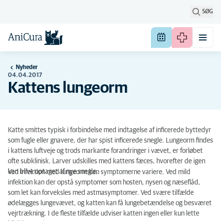
SØG
Nyheder
04.04.2017
Kattens lungeorm
Katte smittes typisk i forbindelse med indtagelse af inficerede byttedyr
som fugle eller gnavere, der har spist inficerede snegle. Lungeorm findes
i kattens luftveje og trods markante forandringer i vævet, er forløbet
ofte subklinisk. Larver udskilles med kattens fæces, hvorefter de igen
kan blive optaget af nye snegle.
Ved infektion med lungeorm kan symptomerne variere. Ved mild
infektion kan der opstå symptomer som hosten, nysen og næseflåd,
som let kan forveksles med astmasymptomer. Ved svære tilfælde
ødelægges lungevævet, og katten kan få lungebetændelse og besværet
vejrtrækning. I de fleste tilfælde udviser katten ingen eller kun lette