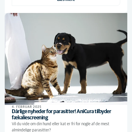
4. FEBRUAR 2025
Dårlige nyheder for parasitter! AniCura tilbyder
fækaliescreening
Vil du vide om din hund eller kat er fri for nogle af de mest
almindelige parasitter?