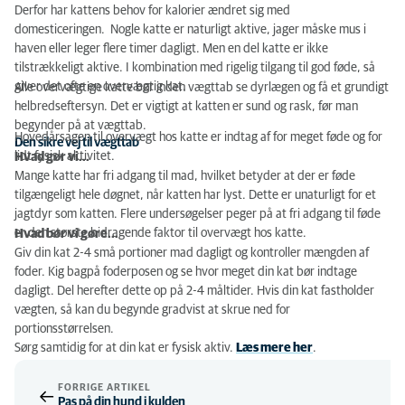
Derfor har kattens behov for kalorier ændret sig med
domesticeringen. Nogle katte er naturligt aktive, jager måske mus i
haven eller leger flere timer dagligt. Men en del katte er ikke
tilstrækkeligt aktive. I kombination med rigelig tilgang til god føde, så
giver det ofte en overvægtig kat.
Alle overvægtige katte bør inden vægttab se dyrlægen og få et grundigt
helbredseftersyn. Det er vigtigt at katten er sund og rask, før man
begynder på at vægttab.
Hovedårsagen til overvægt hos katte er indtag af for meget føde og for
Den sikre vej til vægttab
lidt fysisk aktivitet.
Hvad gør vi...
Mange katte har fri adgang til mad, hvilket betyder at der er føde
tilgængeligt hele døgnet, når katten har lyst. Dette er unaturligt for et
jagtdyr som katten. Flere undersøgelser peger på at fri adgang til føde
er den største bidragende faktor til overvægt hos katte.
Hvad bør vi gøre...
Giv din kat 2-4 små portioner mad dagligt og kontroller mængden af
foder. Kig bagpå foderposen og se hvor meget din kat bør indtage
dagligt. Del herefter dette op på 2-4 måltider. Hvis din kat fastholder
vægten, så kan du begynde gradvist at skrue ned for
portionsstørrelsen.
Sørg samtidig for at din kat er fysisk aktiv.
Læs mere her
.
FORRIGE ARTIKEL
Pas på din hund i kulden