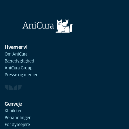
Hvem er vi
Om AniCura
Bæredygtighed
AniCura Group
Presse og medier
Genveje
Klinikker
Behandlinger
For dyreejere