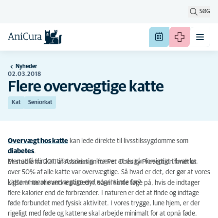
SØG
Nyheder
02.03.2018
Flere overvægtige katte
Kat
Seniorkat
Overvægt hos katte
kan lede direkte til livsstilssygdomme som
diabetes
.
Men at få din kat til at tabe sig, kræver at du går forsigtigt til værks.
Et studie fra 2011 af Association for Pet Obesity Prevention fandt at
over 50% af alle katte var overvægtige. Så hvad er det, der gør at vores
katte er mere overvægtige end nogensinde før?
Ligsom hos alle andre pattedyr, så vil katte tage på, hvis de indtager
flere kalorier end de forbrænder. I naturen er det at finde og indtage
føde forbundet med fysisk aktivitet. I vores trygge, lune hjem, er der
rigeligt med føde og kattene skal arbejde minimalt for at opnå føde.