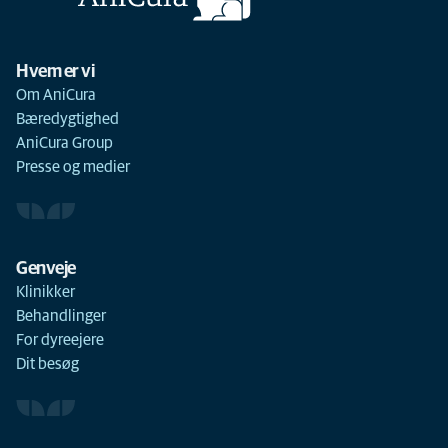
Hvem er vi
Om AniCura
Bæredygtighed
AniCura Group
Presse og medier
Genveje
Klinikker
Behandlinger
For dyreejere
Dit besøg