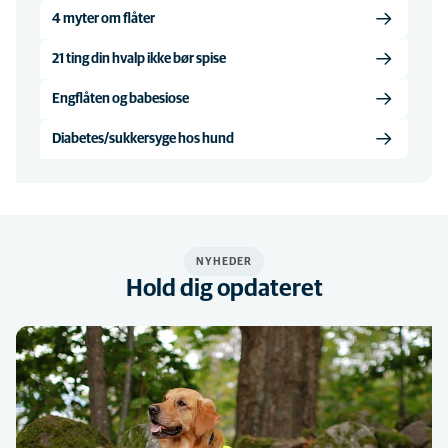
4 myter om flåter
21 ting din hvalp ikke bør spise
Engflåten og babesiose
Diabetes/sukkersyge hos hund
NYHEDER
Hold dig opdateret