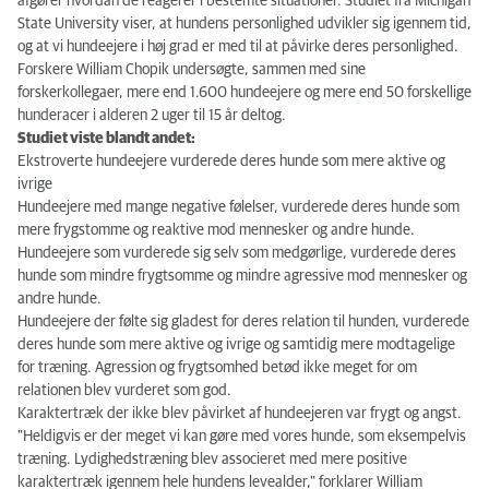
afgører hvordan de reagerer i bestemte situationer. Studiet fra Michigan
State University viser, at hundens personlighed udvikler sig igennem tid,
og at vi hundeejere i høj grad er med til at påvirke deres personlighed.
Forskere William Chopik undersøgte, sammen med sine
forskerkollegaer, mere end 1.600 hundeejere og mere end 50 forskellige
hunderacer i alderen 2 uger til 15 år deltog.
Studiet viste blandt andet:
Ekstroverte hundeejere vurderede deres hunde som mere aktive og
ivrige
Hundeejere med mange negative følelser, vurderede deres hunde som
mere frygstomme og reaktive mod mennesker og andre hunde.
Hundeejere som vurderede sig selv som medgørlige, vurderede deres
hunde som mindre frygtsomme og mindre agressive mod mennesker og
andre hunde.
Hundeejere der følte sig gladest for deres relation til hunden, vurderede
deres hunde som mere aktive og ivrige og samtidig mere modtagelige
for træning. Agression og frygtsomhed betød ikke meget for om
relationen blev vurderet som god.
Karaktertræk der ikke blev påvirket af hundeejeren var frygt og angst.
"Heldigvis er der meget vi kan gøre med vores hunde, som eksempelvis
træning. Lydighedstræning blev associeret med mere positive
karaktertræk igennem hele hundens levealder," forklarer William