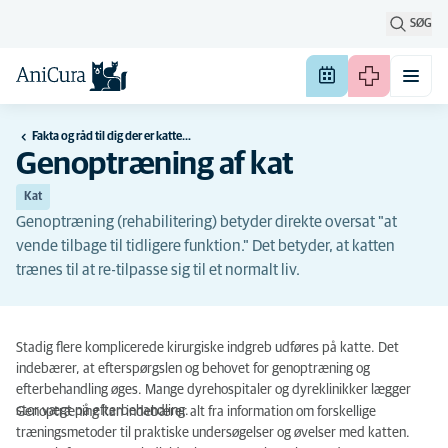
SØG
Fakta og råd til dig der er katteejer
Genoptræning af kat
Kat
Genoptræning (rehabilitering) betyder direkte oversat "at
vende tilbage til tidligere funktion." Det betyder, at katten
trænes til at re-tilpasse sig til et normalt liv.
Stadig flere komplicerede kirurgiske indgreb udføres på katte. Det
indebærer, at efterspørgslen og behovet for genoptræning og
efterbehandling øges. Mange dyrehospitaler og dyreklinikker lægger
stor vægt på efterbehandling.
Genoptræning kan indebærer alt fra information om forskellige
træningsmetoder til praktiske undersøgelser og øvelser med katten.