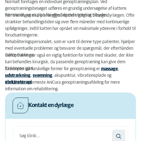
Normalt foretages en individuel genoptræningsplan. Ved
genoptræningsbesøget udføres en grundig undersøgelse af kattens
fremskridt, og en plan for efterfølgende træning tilbydes.
Når træningen skal planlægges, er det vigtigt at besøge dyrlægen. Ofte
strækker behandlingstiden sig over flere måneder med kontinuerlige
opfølgninger, indtil katten har opnået sin maksimale ydeevne i forhold til
forudsætningerne.
Rehabiliteringspersonalet, som er vant til denne type patienter, hjælper
med eventuelle problemer og besvarer de spørgsmål, der efterhånden
måtte dukke op.
Genoptræning er også en vigtig funktion for katte med skader, der ikke
kan behandles kirurgisk, da passende genoptræning kan give dem
funktionen igen.
Eksempler på forskellige former for genoptræning er
massage
,
udstrækning
,
svømning
, akupunktur, vibrationsplade og
elektroterapi
.
Kontakt din nærmeste AniCura genoptræningsafdeling for mere
information om rehabilitering.
Kontakt en dyrlæge