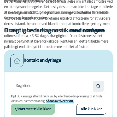
medicinerer for at fremkalde en abort.
Det er vanskeligt at give en præcis forudsigelse om antallet af fostre ved
en ultralydsundersøgelse. Dette skyldes, at man ikke kan tage et billede
af alle fostre samtidigt, og derfor kan samme foster tælles flere gange.
Af denne grund afstår dyrlægen fra at forsøge at estimere antallet af
fostre ved ultralydsscanning.
Ved fødselskomplikationer foretages ultralyd af fostrene for at vurdere
deres tilstand, herunder ved blandt andet at kontrollere hjerterytmen.
Drægtighedsdiagnostik med røntgen
For at få en idé om antallet af fostre kan en
røntgenundersøgelse
udføres efter ca. 45-50 dages drægtighed. Da er fostrenes skelet
normalt begyndt at blive forkalkede. Røntgen er i dette tilfælde mere
pålideligt end ultralyd til at bestemme antallet af fostre.
Kontakt en dyrlæge
Tip!
Du kan søge efter kliniknavn, by eller bruge din placering til at finde
klinikker i nærheden af ​​dig.
Sådan aktiverer du.
Nærmeste klinikker
Alle klinikker