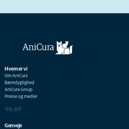
Hvem er vi
Om AniCura
Bæredygtighed
AniCura Group
Presse og medier
Genveje