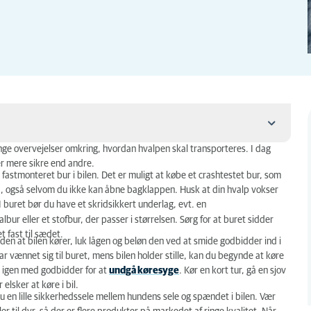
ange overvejelser omkring, hvordan hvalpen skal transporteres. I dag
 er mere sikre end andre.
t fastmonteret bur i bilen. Det er muligt at købe et crashtestet bur, som
, også selvom du ikke kan åbne bagklappen. Husk at din hvalp vokser
I buret bør du have et skridsikkert underlag, evt. en
ur eller et stofbur, der passer i størrelsen. Sørg for at buret sidder
t fast til sædet.
den at bilen kører, luk lågen og beløn den ved at smide godbidder ind i
r vænnet sig til buret, mens bilen holder stille, kan du begynde at køre
ld igen med godbidder for at
undgå køresyge
. Kør en kort tur, gå en sjov
elsker at køre i bil.
du en lille sikkerhedssele mellem hundens sele og spændet i bilen. Vær