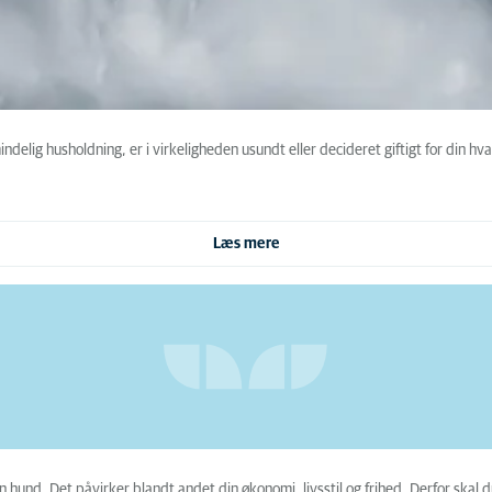
ndelig husholdning, er i virkeligheden usundt eller decideret giftigt for din h
Læs mere
 en hund. Det påvirker blandt andet din økonomi, livsstil og frihed. Derfor skal 