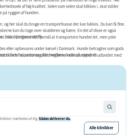
til dyr, så der er flere produkter på markedet af ringe kvalitet. Når
rhedssele af høj kvalitet. Selen som selen skal klikkes i, skal sidder
dde på ryggen af hunden.
r, og her skal du bruge en transportkasse der kan lukkes. Du kan få fine,
askerne kan du tage over skulderen og bære. En del af disse er også
en, hvis du rejser med fly.
de i bilen. De tjener det formål at transportere hunden let, men yder
ndes eller opbevares under kørsel i Danmark. Hunde betragtes som gods
re til fare for personer eller medføre skade på ejendom.
s nabolande, så undersøg altid reglerne inden du rejser til udlandet med
linikker i nærheden af ​​dig.
Sådan aktiverer du.
Alle klinikker