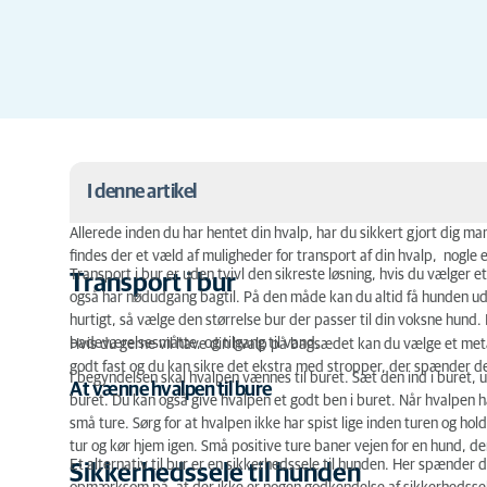
I denne artikel
Allerede inden du har hentet din hvalp, har du sikkert gjort dig m
Transport i bur
findes der et væld af muligheder for transport af din hvalp, nogle
Transport i bur er uden tvivl den sikreste løsning, hvis du vælger e
Transport i bur
Sikkerhedssele til hunden
også har nødudgang bagtil. På den måde kan du altid få hunden ud
hurtigt, så vælge den størrelse bur der passer til din voksne hund. 
Transportkasse
badeværelsesmåtte, og tilgang til vand.
Hvis du gerne vil have din hvalp på bagsædet kan du vælge et metalb
godt fast og du kan sikre det ekstra med stropper, der spænder de
I begyndelsen skal hvalpen vænnes til buret. Sæt den ind i buret, u
Lovgivning omkring hund i bil
At vænne hvalpen til bure
buret. Du kan også give hvalpen et godt ben i buret. Når hvalpen ha
små ture. Sørg for at hvalpen ikke har spist lige inden turen og ho
tur og kør hjem igen. Små positive ture baner vejen for en hund, der 
Et alternativ til bur er en sikkerhedssele til hunden. Her spænder 
Sikkerhedssele til hunden