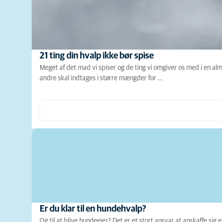
21 ting din hvalp ikke bør spise
Meget af det mad vi spiser og de ting vi omgiver os med i en almi
andre skal indtages i større mængder for …
Er du klar til en hundehvalp?
Og til at blive hundeejer? Det er et stort ansvar at anskaffe sig