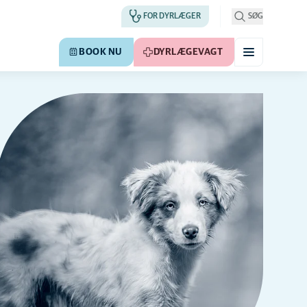
FOR DYRLÆGER
SØG
BOOK NU
DYRLÆGEVAGT