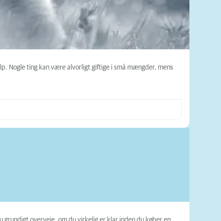
valp. Nogle ting kan være alvorligt giftige i små mængder, mens
du grundigt overveje, om du virkelig er klar inden du køber en