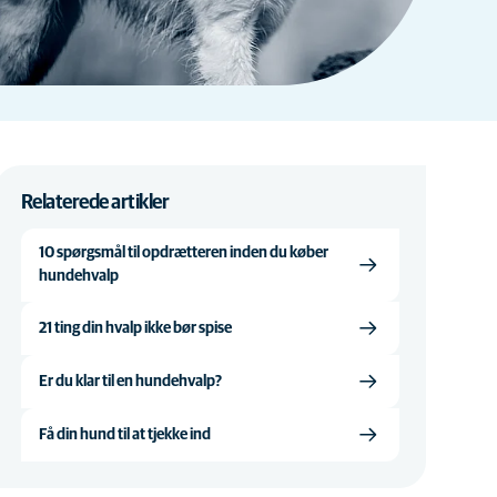
Relaterede artikler
10 spørgsmål til opdrætteren inden du køber
hundehvalp
21 ting din hvalp ikke bør spise
Er du klar til en hundehvalp?
Få din hund til at tjekke ind