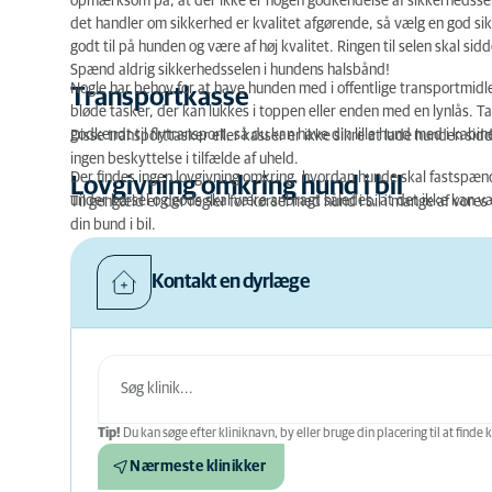
opmærksom på, at der ikke er nogen godkendelse af sikkerhedsseler 
det handler om sikkerhed er kvalitet afgørende, så vælg en god sikke
godt til på hunden og være af høj kvalitet. Ringen til selen skal si
Spænd aldrig sikkerhedsselen i hundens halsbånd!
Nogle har behov for at have hunden med i offentlige transportmidle
Transportkasse
bløde tasker, der kan lukkes i toppen eller enden med en lynlås. T
godkendt til flytransport, så du kan have din lille hund med i kabin
Disse transporttasker eller kasser er ikke sikre at lade hunden sid
ingen beskyttelse i tilfælde af uheld.
Der findes ingen lovgivning omkring, hvordan hunde skal fastspæ
Lovgivning omkring hund i bil
under kørsel og gods skal være anbragt således, at det ikke kan væ
Til gengæld er der regler for kørsel med hund i bil i mange af vore
din bund i bil.
Kontakt en dyrlæge
Tip!
Du kan søge efter kliniknavn, by eller bruge din placering til at finde k
Nærmeste klinikker