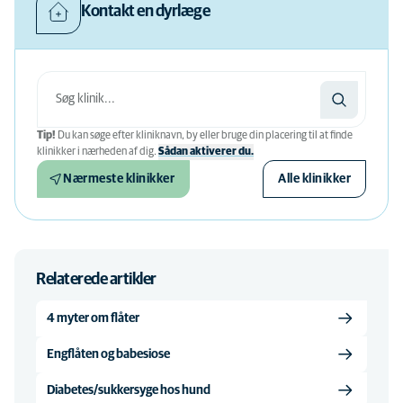
Kontakt en dyrlæge
Tip!
Du kan søge efter kliniknavn, by eller bruge din placering til at finde
klinikker i nærheden af ​​dig.
Sådan aktiverer du.
Nærmeste klinikker
Alle klinikker
Relaterede artikler
4 myter om flåter
Engflåten og babesiose
Diabetes/sukkersyge hos hund