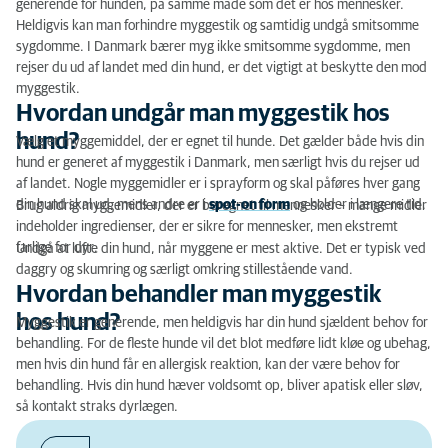
generende for hunden, på samme måde som det er hos mennesker.
Heldigvis kan man forhindre myggestik og samtidig undgå smitsomme
Hvordan undgår man myggestik hos hund?
sygdomme. I Danmark bærer myg ikke smitsomme sygdomme, men
rejser du ud af landet med din hund, er det vigtigt at beskytte den mod
Hvordan behandler man myggestik hos hund?
myggestik.
Hvordan undgår man myggestik hos
hund?
Vælg et myggemiddel, der er egnet til hunde. Det gælder både hvis din
hund er generet af myggestik i Danmark, men særligt hvis du rejser ud
af landet. Nogle myggemidler er i sprayform og skal påføres hver gang
din hund skal ud, mens andre er i
spot-on form
og holder i længere tid.
Brug aldrig myggemidler, der er beregnet til mennesker – mange midler
indeholder ingredienser, der er sikre for mennesker, men ekstremt
farlige for dyr
.
Undgå at lufte din hund, når myggene er mest aktive. Det er typisk ved
daggry og skumring og særligt omkring stillestående vand.
Hvordan behandler man myggestik
hos hund?
Myggestik er generende, men heldigvis har din hund sjældent behov for
behandling. For de fleste hunde vil det blot medføre lidt kløe og ubehag,
men hvis din hund får en allergisk reaktion, kan der være behov for
behandling. Hvis din hund hæver voldsomt op, bliver apatisk eller sløv,
så kontakt straks dyrlægen.