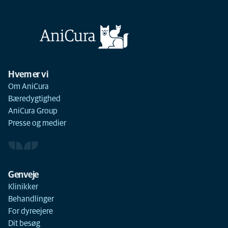
Hvem er vi
Om AniCura
Bæredygtighed
AniCura Group
Presse og medier
Genveje
Klinikker
Behandlinger
For dyreejere
Dit besøg