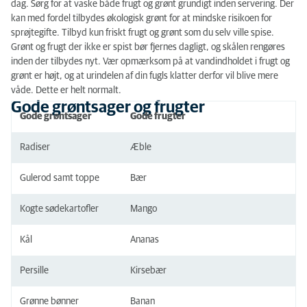
dag. Sørg for at vaske både frugt og grønt grundigt inden servering. Der
kan med fordel tilbydes økologisk grønt for at mindske risikoen for
sprøjtegifte. Tilbyd kun friskt frugt og grønt som du selv ville spise.
Grønt og frugt der ikke er spist bør fjernes dagligt, og skålen rengøres
inden der tilbydes nyt. Vær opmærksom på at vandindholdet i frugt og
grønt er højt, og at urindelen af din fugls klatter derfor vil blive mere
våde. Dette er helt normalt.
Gode grøntsager og frugter
Gode grøntsager
Gode frugter
Radiser
Æble
Gulerod samt toppe
Bær
Kogte sødekartofler
Mango
Kål
Ananas
Persille
Kirsebær
Grønne bønner
Banan