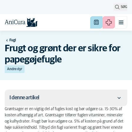
SØG
Fugl
Frugt og grønt der er sikre for
papegøjefugle
Andre dyr
I denne artikel
Grøntsager er en vigtig del af fugles kost og bør udgøre ca. 15-30% af
Gode grøntsager og frugter
kosten afhængig af art. Grøntsager tilfører fuglen vitaminer, mineraler
og kulhydrater. Frugt bør kun udgøre ca. 5% af kosten på grund af det
Foderemner der skal undgås
høje sukkerindhold. Tilbyd din fugl varieret frugt og grønt hver eneste