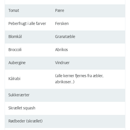
Tomat
Pære
Peberfrugt i alle farver
Fersken
Blomkål
Granatæble
Broccoli
Abrikos
Aubergine
Vindruer
(alle kerner fjernes fra æbler,
Kålrabi
abrikoser..)
Sukkerærter
Skrællet squash
Rødbeder (skrællet)