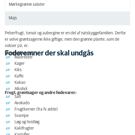
Mørkegrønne salater
Majs
Peberfrugt, tomat og aubergine er en del af natskyggefamilien. Derfor
er selve grøntsagerne ikke giftige, men den grønne plante, som de
vokser på, er.
Foderemner der skal undgås
Menneskemad:
Madrester
Kager
Kiks
Kaffe
Kakao
Alkohol
Frugt, grøntsager og andre fødevarer:
Salt
Avokado
Frugtkerner (fra fx æble)
Svampe
Løg og hvidløg
Kakifrugter
Kartofler