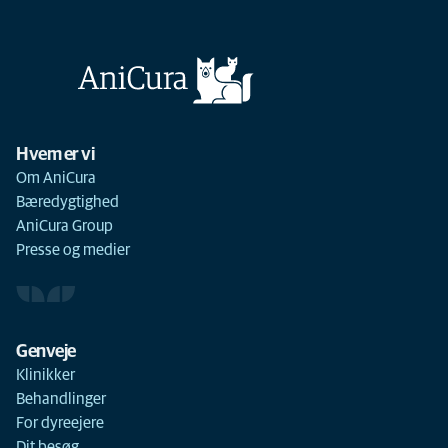
Hvem er vi
Om AniCura
Bæredygtighed
AniCura Group
Presse og medier
Genveje
Klinikker
Behandlinger
For dyreejere
Dit besøg