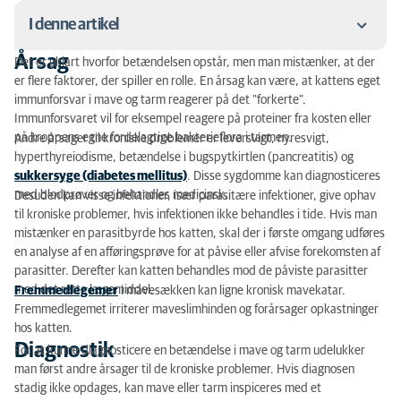
I denne artikel
Årsag
Det er uklart hvorfor betændelsen opstår, men man mistænker, at der
Årsag
er flere faktorer, der spiller en rolle. En årsag kan være, at kattens eget
immunforsvar i mave og tarm reagerer på det "forkerte".
Diagnostik
Immunforsvaret vil for eksempel reagere på proteiner fra kosten eller
på kroppens egne fordelagtige bakterieflora i tarmen.
Andre årsager til kroniske problemer er leversvigt, nyresvigt,
Behandling
hyperthyreiodisme, betændelse i bugspytkirtlen (pancreatitis) og
sukkersyge (diabetes mellitus)
. Disse sygdomme kan diagnosticeres
med blodprøver og behandles medicinsk.
Desuden kan visse infektioner, især parasitære infektioner, give ophav
til kroniske problemer, hvis infektionen ikke behandles i tide. Hvis man
mistænker en parasitbyrde hos katten, skal der i første omgang udføres
en analyse af en afføringsprøve for at påvise eller afvise forekomsten af
parasitter. Derefter kan katten behandles mod de påviste parasitter
med det rette lægemiddel.
Fremmedlegemer
i mavesækken kan ligne kronisk mavekatar.
Fremmedlegemet irriterer maveslimhinden og forårsager opkastninger
hos katten.
Diagnostik
For at kunne diagnosticere en betændelse i mave og tarm udelukker
man først andre årsager til de kroniske problemer. Hvis diagnosen
stadig ikke opdages, kan mave eller tarm inspiceres med et