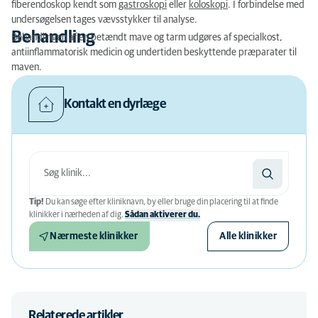
fiberendoskop kendt som
gastroskopi
eller
koloskopi
. I forbindelse med
undersøgelsen tages vævsstykker til analyse.
Behandling
Behandlingen af en betændt mave og tarm udgøres af specialkost,
antiinflammatorisk medicin og undertiden beskyttende præparater til
maven.
Kontakt en dyrlæge
Tip!
Du kan søge efter kliniknavn, by eller bruge din placering til at finde
klinikker i nærheden af ​​dig.
Sådan aktiverer du.
Nærmeste klinikker
Alle klinikker
Relaterede artikler