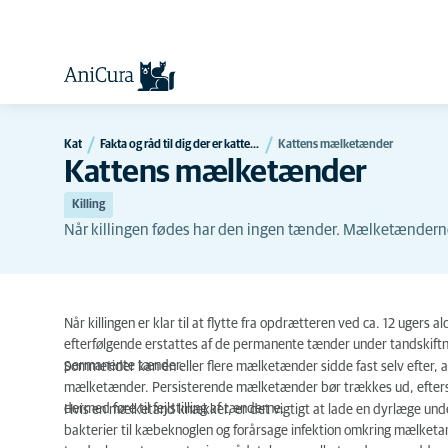
Kat
Fakta og råd til dig der er katteejer
Kattens mælketænder
Kattens mælketænder
Killing
Når killingen fødes har den ingen tænder. Mælketændern
Når killingen er klar til at flytte fra opdrætteren ved ca. 12 uge
efterfølgende erstattes af de permanente tænder under tandskift
permanente tænder.
Sommetider kan en eller flere mælketænder sidde fast selv efter,
mælketænder. Persisterende mælketænder bør trækkes ud, efters
dermed føre til fejlstilling af tænderne.
Hvis en mælketand knækker, er det vigtigt at lade en dyrlæge und
bakterier til kæbeknoglen og forårsage infektion omkring mælket