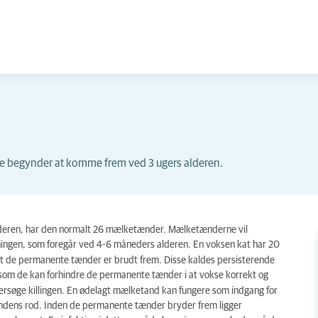
e begynder at komme frem ved 3 ugers alderen.
rs alderen, har den normalt 26 mælketænder. Mælketænderne vil
ningen, som foregår ved 4-6 måneders alderen. En voksen kat har 20
 at de permanente tænder er brudt frem. Disse kaldes persisterende
om de kan forhindre de permanente tænder i at vokse korrekt og
ersøge killingen. En ødelagt mælketand kan fungere som indgang for
andens rod. Inden de permanente tænder bryder frem ligger