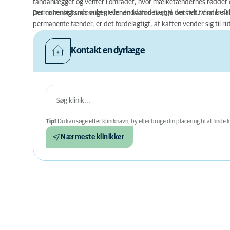
tandanlægget og venter i området, hvor mælketændernes rødder er
permanente tands anlæg eller endda ødelægge det helt. Vi anbef
Det er hensigtsmæssigt at vende katten til at få børstet tænder al
permanente tænder, er det fordelagtigt, at katten vender sig til r
Kontakt en dyrlæge
Tip!
Du kan søge efter kliniknavn, by eller bruge din placering til at finde k
Nærmeste klinikker