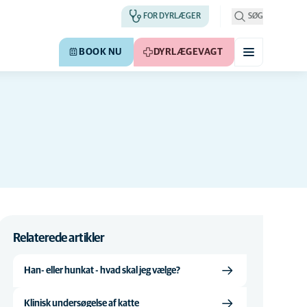
FOR DYRLÆGER
SØG
BOOK NU
DYRLÆGEVAGT
Relaterede artikler
Han- eller hunkat - hvad skal jeg vælge?
Klinisk undersøgelse af katte