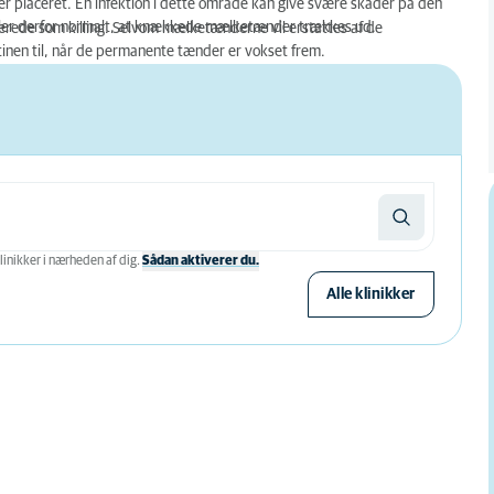
 placeret. En infektion i dette område kan give svære skader på den
aler derfor normalt, at knækkede mælketænder trækkes ud.
lerede som killing. Selvom mælketænderne vil erstattes af de
utinen til, når de permanente tænder er vokset frem.
linikker i nærheden af ​​dig.
Sådan aktiverer du.
Alle klinikker