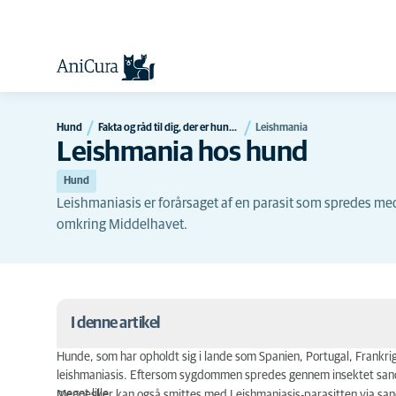
Hund
Fakta og råd til dig, der er hundeejer
Leishmania
Leishmania hos hund
Hund
Leishmaniasis er forårsaget af en parasit som spredes 
omkring Middelhavet.
I denne artikel
Hunde, som har opholdt sig i lande som Spanien, Portugal, Frankri
Symptomer
leishmaniasis. Eftersom sygdommen spredes gennem insektet sandmy
meget lille.
Mennesker kan også smittes med Leishmaniasis-parasitten via san