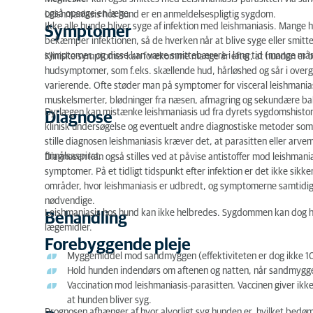
Diagnose
også opsøge en læge.
Leishmaniasis hos hund er en anmeldelsespligtig sygdom.
Ikke alle hunde bliver syge af infektion med leishmaniasis. Mange 
Symptomer
Behandling
bekæmper infektionen, så de hverken når at blive syge eller smitt
symptomer, og disse kan være smittebærere i lang tid (mange måne
Kliniske symptomer kan forekomme mange år efter, at hunden er 
Forebyggende pleje
hudsymptomer, som f.eks. skællende hud, hårløshed og sår i ove
varierende. Ofte støder man på symptomer for visceral leishmanias
Prognose
muskelsmerter, blødninger fra næsen, afmagring og sekundære ba
Dyrlægen kan mistænke leishmaniasis ud fra dyrets sygdomshistori
Diagnose
klinisk undersøgelse og eventuelt andre diagnostiske metoder som 
stille diagnosen leishmaniasis kræver det, at parasitten eller arvem
finnålsaspirat.
Diagnosen kan også stilles ved at påvise antistoffer mod leishmani
symptomer. På et tidligt tidspunkt efter infektion er det ikke sikker
områder, hvor leishmaniasis er udbredt, og symptomerne samtidig
nødvendige.
Leishmaniasis hos hund kan ikke helbredes. Sygdommen kan dog ho
Behandling
lægemidler.
Forebyggende pleje
Myggemiddel mod sandmyggen (effektiviteten er dog ikke 
Hold hunden indendørs om aftenen og natten, når sandmygge
Vaccination mod leishmaniasis-parasitten. Vaccinen giver ikk
at hunden bliver syg.
Prognosen afhænger af hvor alvorligt syg hunden er, hvilket bedømme