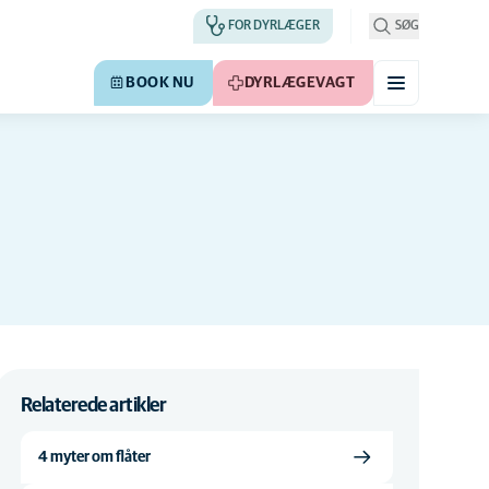
FOR DYRLÆGER
SØG
BOOK NU
DYRLÆGEVAGT
Relaterede artikler
4 myter om flåter