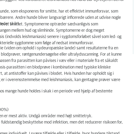
hunde, som eksponeres for smitte, har et effektivt immunforsvar, som
ebærere. Andre hunde bliver langvarigt inficerede uden at udvise nogle
der til år).
blevet smittet. Symptomerne optræder sædvanligvis som
rgangen mellem hud og slimhinde. Symptomerne er dog meget
is (indvolds leishmaniasis) senere i sygdomsforløbet såvel som led- og
kterielle sygdomme som følge af nedsat immunforsvar.
e (viden om ophold i sydeuropæiske lande) samt resultaterne fra en
blodprøver, røntgenundersøgelse eller ultralydsscanning. For at kunne
assen fra parasitten kan påvises i væv eller i materiale fra et såkaldt
asis-parasitten i en blodprøve i kombination med typiske kliniske
t, at antistoffer kan påvises i blodet. Hvis hunden har opholdt sig i
 er i overensstemmelse med leishmaniasis, kan gentagne prøver være
s mange hunde holdes i skak i en periode ved hjælp af bestemte
100%)
n er mest aktiv. Undgå områder med højt smittetryk.
e fuldstændig beskyttelse mod infektion, men det reducerer risikoen for,
s individuelt. I svære tilfælde eller i tilfælde, hvor hundens tilstand