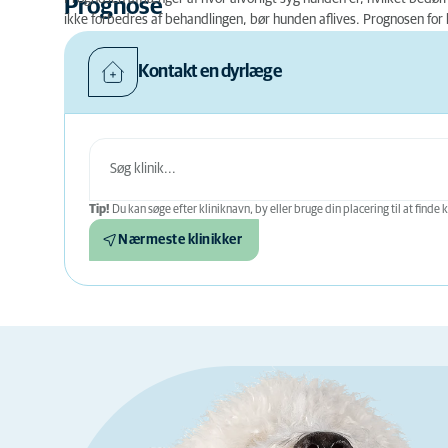
Prognose
ikke forbedres af behandlingen, bør hunden aflives. Prognosen for h
Kontakt en dyrlæge
Tip!
Du kan søge efter kliniknavn, by eller bruge din placering til at finde k
Nærmeste klinikker