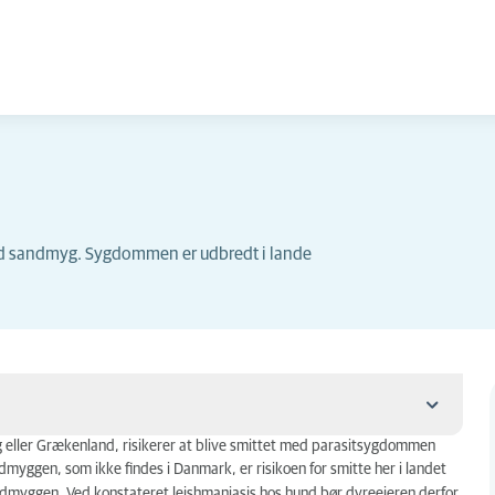
med sandmyg. Sygdommen er udbredt i lande
g eller Grækenland, risikerer at blive smittet med parasitsygdommen
ggen, som ikke findes i Danmark, er risikoen for smitte her i landet
dmyggen. Ved konstateret leishmaniasis hos hund bør dyreejeren derfor