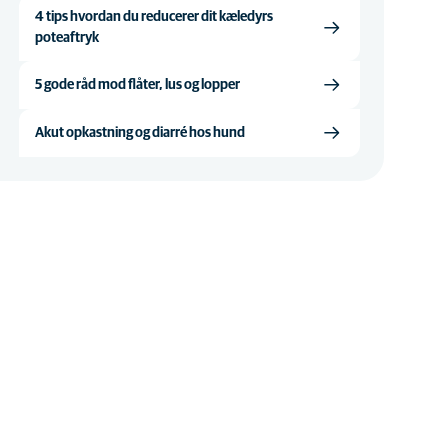
4 tips hvordan du reducerer dit kæledyrs
poteaftryk
5 gode råd mod flåter, lus og lopper
Akut opkastning og diarré hos hund