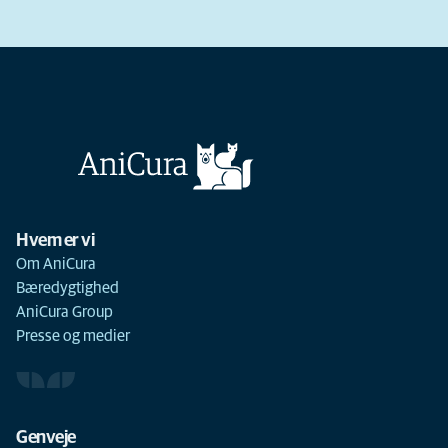
Hvem er vi
Om AniCura
Bæredygtighed
AniCura Group
Presse og medier
Genveje