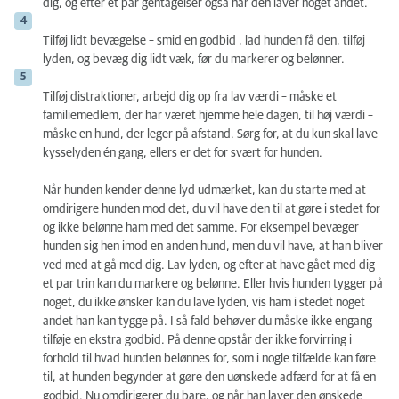
dig, og efter et par gentagelser også når den laver noget andet.
Tilføj lidt bevægelse – smid en godbid , lad hunden få den, tilføj
lyden, og bevæg dig lidt væk, før du markerer og belønner.
Tilføj distraktioner, arbejd dig op fra lav værdi – måske et
familiemedlem, der har været hjemme hele dagen, til høj værdi –
måske en hund, der leger på afstand. Sørg for, at du kun skal lave
kysselyden én gang, ellers er det for svært for hunden.
Når hunden kender denne lyd udmærket, kan du starte med at
omdirigere hunden mod det, du vil have den til at gøre i stedet for
og ikke belønne ham med det samme. For eksempel bevæger
hunden sig hen imod en anden hund, men du vil have, at han bliver
ved med at gå med dig. Lav lyden, og efter at have gået med dig
et par trin kan du markere og belønne. Eller hvis hunden tygger på
noget, du ikke ønsker kan du lave lyden, vis ham i stedet noget
andet han kan tygge på. I så fald behøver du måske ikke engang
tilføje en ekstra godbid. På denne opstår der ikke forvirring i
forhold til hvad hunden belønnes for, som i nogle tilfælde kan føre
til, at hunden begynder at gøre den uønskede adfærd for at få en
godbid. Nu omdirigerer du bare, og når han laver den ønskede