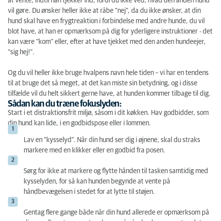
at vente, indtil han tjekker ind, fordi du ikke ved, hvad den anden hund
vil gøre. Du ønsker heller ikke at råbe "nej", da du ikke ønsker, at din
hund skal have en frygtreaktion i forbindelse med andre hunde, du vil
blot have, at han er opmærksom på dig for yderligere instruktioner - det
kan være "kom” eller, efter at have tjekket med den anden hundeejer,
“sig hej!”.
Og du vil heller ikke bruge hvalpens navn hele tiden – vi har en tendens
til at bruge det så meget, at det kan miste sin betydning, og i disse
tilfælde vil du helt sikkert gerne have, at hunden kommer tilbage til dig.
Sådan kan du træne fokuslyden:
Start i et distraktionsfrit miljø, såsom i dit køkken. Hav godbidder, som
din hund kan lide, i en godbidspose eller i lommen.
Lav en "kysselyd". Når din hund ser dig i øjnene, skal du straks
markere med en klikker eller en godbid fra posen.
Sørg for ikke at markere og flytte hånden til tasken samtidig med
kysselyden, for så kan hunden begynde at vente på
håndbevægelsen i stedet for at lytte til støjen.
Gentag flere gange både når din hund allerede er opmærksom på