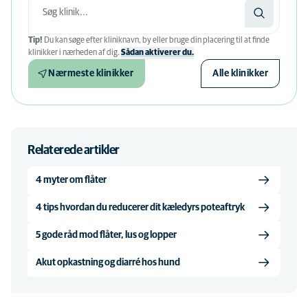
Tip!
Du kan søge efter kliniknavn, by eller bruge din placering til at finde
klinikker i nærheden af ​​dig.
Sådan aktiverer du.
Nærmeste klinikker
Alle klinikker
Relaterede artikler
4 myter om flåter
4 tips hvordan du reducerer dit kæledyrs poteaftryk
5 gode råd mod flåter, lus og lopper
Akut opkastning og diarré hos hund