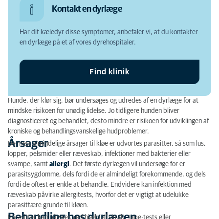
Kontakt en dyrlæge
Behandling hos dyrlægen
Har dit kæledyr disse symptomer, anbefaler vi, at du kontakter
Hvad kan man selv gøre?
en dyrlæge på et af vores dyrehospitaler.
Find klinik
Hunde, der klør sig, bør undersøges og udredes af en dyrlæge for at
mindske risikoen for unødig lidelse. Jo tidligere hunden bliver
diagnosticeret og behandlet, desto mindre er risikoen for udviklingen af
kroniske og behandlingsvanskelige hudproblemer.
Årsager
De mest almindelige årsager til kløe er udvortes parasitter, så som lus,
lopper, pelsmider eller ræveskab, infektioner med bakterier eller
svampe, samt
allergi
. Det første dyrlægen vil undersøge for er
parasitsygdomme, dels fordi de er almindeligt forekommende, og dels
fordi de oftest er enkle at behandle. Endvidere kan infektion med
ræveskab påvirke allergitests, hvorfor det er vigtigt at udelukke
parasittære grunde til kløen.
Behandling hos dyrlægen
Parasitter kan påvises ved hjælp af skrab, tape-tests eller