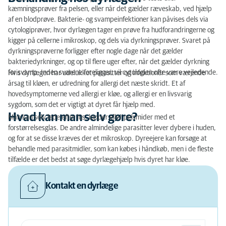
kæmningsprøver fra pelsen, eller når det gælder ræveskab, ved hjælp
af en blodprøve. Bakterie- og svampeinfektioner kan påvises dels via
cytologiprøver, hvor dyrlægen tager en prøve fra hudforandringerne og
kigger på cellerne i mikroskop, og dels via dyrkningsprøver. Svaret på
dyrkningsprøverne forligger efter nogle dage når det gælder
bakteriedyrkninger, og op til flere uger efter, når det gælder dyrkning
for svamp. Inden svarene foreligger, vil cytologien ofte være vejledende.
Hvis dyrlægen har udelukket parasitter og infektioner som værende
årsag til kløen, er udredning for allergi det næste skridt. Et af
hovedsymptomerne ved allergi er kløe, og allergi er en livsvarig
sygdom, som det er vigtigt at dyret får hjælp med.
Hvad kan man selv gøre?
Man kan selv lede efter lus, lopper eller pelsmider med et
forstørrelsesglas. De andre almindelige parasitter lever dybere i huden,
og for at se disse kræves der et mikroskop. Dyreejere kan forsøge at
behandle med parasitmidler, som kan købes i håndkøb, men i de fleste
tilfælde er det bedst at søge dyrlægehjælp hvis dyret har kløe.
Kontakt en dyrlæge