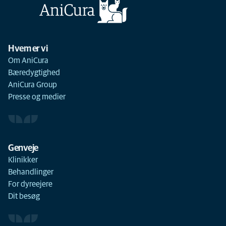
Hvem er vi
Om AniCura
Bæredygtighed
AniCura Group
Presse og medier
Genveje
Klinikker
Behandlinger
For dyreejere
Dit besøg