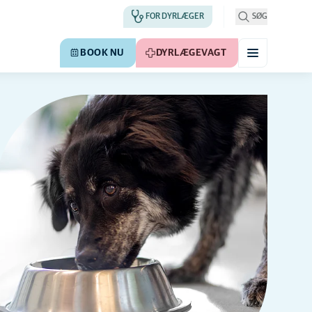
FOR DYRLÆGER
SØG
BOOK NU
DYRLÆGEVAGT