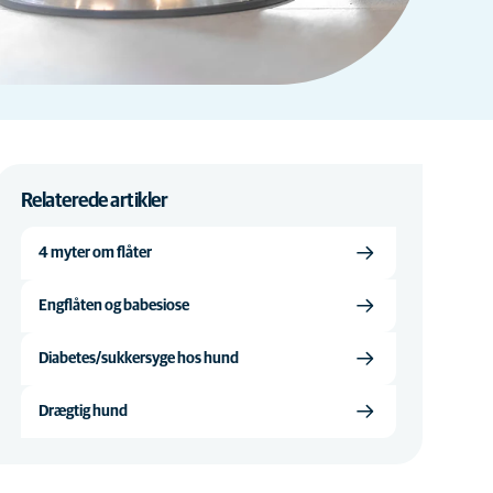
Relaterede artikler
4 myter om flåter
Engflåten og babesiose
Diabetes/sukkersyge hos hund
Drægtig hund