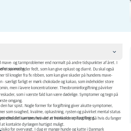
ed mave- og tarmproblemer end normalt på andre tidspunkter af året. I
eller spareribs.
der store mængder fedt, som kan give opkast og diarré. Du skal også
r til knogler fra fx ribben, som kan give skader på hundens mave-
en - særligt farligt er mørk chokolade og kakao, som indeholder store
in, men i lavere koncentrationer. Theobrominforgiftning påvirker
 nyreskader, som i værste fald kan være dødelige. Symptomer og tegn på
første omgang.
d den har spist. Nogle former for forgiftning giver akutte symptomer,
mer som svaghed, kvalme, opkastning, rysten og påvirket mental status
ægen med det samme, hvis der er mistanke om forgiftning.
maveindholdet kan tømmes ved at fremkalde opkastning. Så hvis du fanger
 at kontakte dyrlægen hurtigst muligt.
r risiko for overvægt. I dag er mange hunde og katte i Danmark