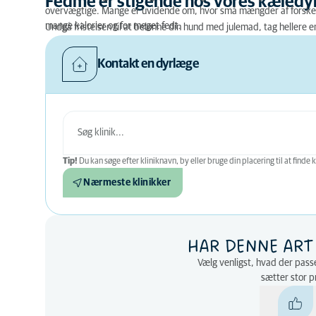
Fedme er stigende hos vores kæledyr
overvægtige. Mange er uvidende om, hvor små mængder af forskelli
mange kalorier og for meget fedt.
Undgå fristelsen til at belønne din hund med julemad, tag hellere 
Kontakt en dyrlæge
Tip!
Du kan søge efter kliniknavn, by eller bruge din placering til at finde k
Nærmeste klinikker
HAR DENNE ART
Vælg venligst, hvad der passer 
sætter stor p