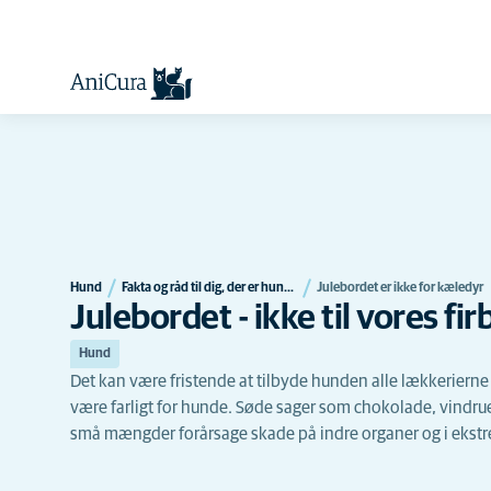
Hund
Fakta og råd til dig, der er hundeejer
Julebordet er ikke for kæledyr
Julebordet - ikke til vores f
Hund
Det kan være fristende at tilbyde hunden alle lækkerierne 
være farligt for hunde. Søde sager som chokolade, vindruer
små mængder forårsage skade på indre organer og i ekstr