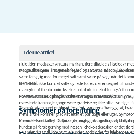
I denne artikel
I juletiden modtager AniCura markant flere tilfælde af kæledyr m
Symptomer på forgiftning
mange tilfælde er årsagen alt for fed og salt mad, såsom julepølser 
Meget af det julemad vi spiser og måske tilbyder hunden, indehol
være forsigtig med for meget salt samt være på vagt når det komme
Fedme er stigende hos vores kæledyr.
tarmkanal.
Men det er ikke kun det salte og fede foder, der er uegnet til hund
mængder af theobromin. Mælkechokolade indeholder også theobrom
nervesystemet, det kardiovaskulære system og musklerne.
Rosiner, vindruer og nogle nødder bør også holdes væk fra hunde.
En hund, der har spist rosiner eller vindruer, kan få uoprettelige
nyreskade kan nogle gange være gradvise og ikke altid tydelige i 
Tegn på, at en hund er blevet forgiftet, varierer afhængigt af, hva
Symptomer på forgiftning
mens andre kommer gradvist efter et par dage eller uger. Sympto
bør vække mistanke. Derfor er det vigtigt at tage hunden til dyrl
Kommer dyret tidligt til dyrlægen, er prognosen ofte god, fordi 
hunden på fersk gerning med næsen i chokoladeæsken er det tid til
En anden årsag til ikke at give hunden godbidder fra julebordet, e