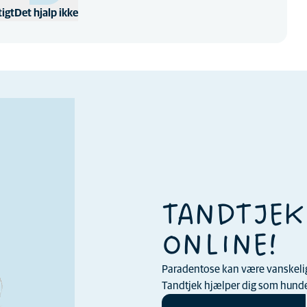
tigt
Det hjalp ikke
TANDTJEK
ONLINE!
Paradentose kan være vanskelig a
Tandtjek hjælper dig som hundee