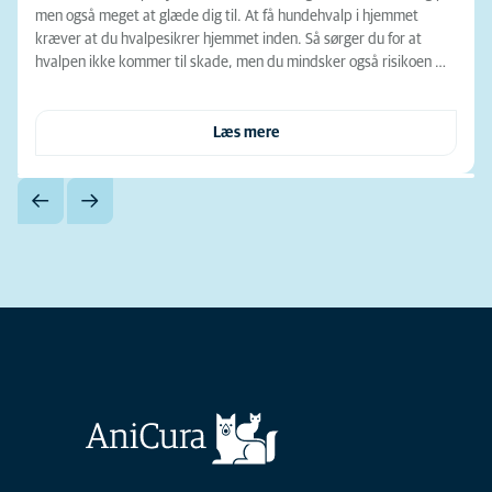
men også meget at glæde dig til. At få hundehvalp i hjemmet
kræver at du hvalpesikrer hjemmet inden. Så sørger du for at
hvalpen ikke kommer til skade, men du mindsker også risikoen …
Læs mere