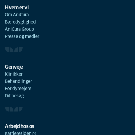
Hvem er vi
Om AniCura
Bæredygtighed
AniCura Group
Presse og medier
Genveje
Klinikker
Behandlinger
For dyreejere
Dit besøg
Arbejd hos os
Karrieresiden