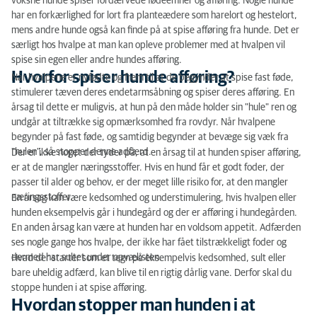
voksne hunde spiser fordærvede fødeemner og afføring. Nogle hunde
har en forkærlighed for lort fra planteædere som harelort og hestelort,
Hvordan stopper man hunden i at spise afføring?
mens andre hunde også kan finde på at spise afføring fra hunde. Det er
særligt hos hvalpe at man kan opleve problemer med at hvalpen vil
spise sin egen eller andre hundes afføring.
Hvorfor spiser hunde afføring?
Når hvalpene er nyfødte og frem til at de begynder at spise fast føde,
stimulerer tæven deres endetarmsåbning og spiser deres afføring. En
årsag til dette er muligvis, at hun på den måde holder sin "hule" ren og
undgår at tiltrække sig opmærksomhed fra rovdyr. Når hvalpene
begynder på fast føde, og samtidig begynder at bevæge sig væk fra
"hulen", så stopper denne adfærd.
Der er ikke noget der tyder på, at en årsag til at hunden spiser afføring,
er at de mangler næringsstoffer. Hvis en hund får et godt foder, der
passer til alder og behov, er der meget lille risiko for, at den mangler
næringsstoffer.
En årsag kan være kedsomhed og understimulering, hvis hvalpen eller
hunden eksempelvis går i hundegård og der er afføring i hundegården.
En anden årsag kan være at hunden har en voldsom appetit. Adfærden
ses nogle gange hos hvalpe, der ikke har fået tilstrækkeligt foder og
dermed har sultet under opvæksten.
Hvad der starter som et tegn på eksempelvis kedsomhed, sult eller
bare uheldig adfærd, kan blive til en rigtig dårlig vane. Derfor skal du
stoppe hunden i at spise afføring.
Hvordan stopper man hunden i at