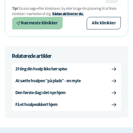
Tip!
Du kan søge efter kliniknavn, by eller bruge din placering til at finde
klinikker i nærheden af ​​dig.
Sådan aktiverer du.
Nærmeste klinikker
Alle klinikker
Relaterede artikler
21 ting din hvalp ikke bør spise
At sætte hvalpen "på plads" - en myte
Den første dag i det nye hjem
Få et hvalpesikkert hjem