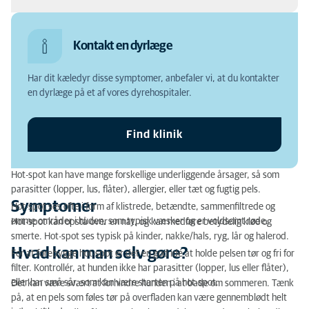
Symptomer
Kontakt en dyrlæge
Hvad kan man selv gøre?
Har dit kæledyr disse symptomer, anbefaler vi, at du kontakter
Hvornår bør dyrlægen opsøges?
en dyrlæge på et af vores dyrehospitaler.
Behandling hos dyrlægen
Find klinik
Hot-spot kan have mange forskellige underliggende årsager, så som
parasitter (lopper, lus, flåter), allergier, eller tæt og fugtig pels.
Symptomer
Hot-spot ses ofte i form af klistrede, betændte, sammenfiltrede og
ømme områder i huden, som typisk væsker og er voldsomt røde.
Hot-spot kan opstå over en nat, og kan medføre betydelig kløe og
smerte. Hot-spot ses typisk på kinder, nakke/hals, ryg, lår og halerod.
Hvad kan man selv gøre?
For at forebygge hot-spot er det en god idé at holde pelsen tør og fri for
filter. Kontrollér, at hunden ikke har parasitter (lopper, lus eller flåter),
eller har små sår, som kan være starten på hot-spot.
Det kan være svært at forhindre hunden i at bade om sommeren. Tænk
på, at en pels som føles tør på overfladen kan være gennemblødt helt