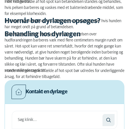
inde ved huden.
I det tidlige stadie af hot-spot kan betændelsen standes og behandles,
hvis pelsen barberes og vaskes med et bakteriedræbende middel, som
for eksempel klorhexidin.
Hvornår bør dyrlægen opsøges?
Dyrlægen bør kontaktes hvis infektionen spreder sig, eller hvis hunden
har meget ondt på grund af betændelsen.
Behandling hos dyrlægen
Behandlingen består først og fremmest i, at pelsen over
hudforandringen barberes væk med flere centimeters margin rundt om
såret. Hot-spot kan være ret smertefuldt, hvorfor det nogle gange kan
være nødvendigt, at give hunden noget beroligende inden barbering og
behandling. Hunden bør have skærm på for at forhindre, at den kan
slikke og klø i såret, og forværre tilstanden. Ofte skal hunden have
smertestillende medicin.
Hunde med gentagne tilfælde af hot-spot bør udredes for underliggende
årsag, for at forhindre tilbagefald.
Kontakt en dyrlæge