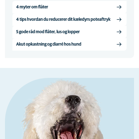
4 myter om flåter
4 tips hvordan du reducerer dit kæledyrs poteaftryk
5 gode råd mod flåter, lus og lopper
Akut opkastning og diarré hos hund