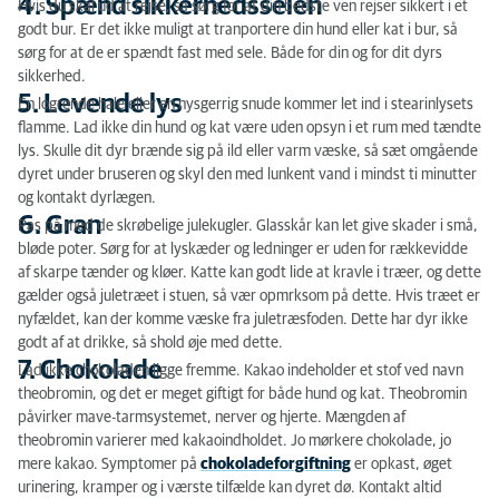
4. Spænd sikkerhedsselen
Hvis du skal ud at rejse, så sørg for at din bedste ven rejser sikkert i et
godt bur. Er det ikke muligt at tranportere din hund eller kat i bur, så
sørg for at de er spændt fast med sele. Både for din og for dit dyrs
sikkerhed.
5. Levende lys
En logrende hale eller en nysgerrig snude kommer let ind i stearinlysets
flamme. Lad ikke din hund og kat være uden opsyn i et rum med tændte
lys. Skulle dit dyr brænde sig på ild eller varm væske, så sæt omgående
dyret under bruseren og skyl den med lunkent vand i mindst ti minutter
og kontakt dyrlægen.
6. Gran
Pas på med de skrøbelige julekugler. Glasskår kan let give skader i små,
bløde poter. Sørg for at lyskæder og ledninger er uden for rækkevidde
af skarpe tænder og kløer. Katte kan godt lide at kravle i træer, og dette
gælder også juletræet i stuen, så vær opmrksom på dette. Hvis træet er
nyfældet, kan der komme væske fra juletræsfoden. Dette har dyr ikke
godt af at drikke, så shold øje med dette.
7. Chokolade
Lad ikke chokoladen ligge fremme. Kakao indeholder et stof ved navn
theobromin, og det er meget giftigt for både hund og kat. Theobromin
påvirker mave-tarmsystemet, nerver og hjerte. Mængden af
theobromin varierer med kakaoindholdet. Jo mørkere chokolade, jo
mere kakao. Symptomer på
chokoladeforgiftning
er opkast, øget
urinering, kramper og i værste tilfælde kan dyret dø. Kontakt altid