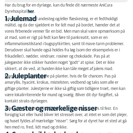
Har du brug for en dyrlæge, kan du finde dit nærmeste AniCura
1. Julemad
Dyrehospital
her
.
1. Julemad
Julemiddagen med andesteg og/eller flæskesteg, er et fedtholdigt
2. Juleplanter
måltid, og da der sjældent er for lidt mad på bordet, hænder det at
vores firbenede venner får en bid. Men man skal være opmærksom på
3. Gæster og mærkelige nisser
at mad, som er rigt på fedt kan føre til pankreatit, som er en
inflammationstilstand i bugspytkirtlen, samt til mave-tarm problemer.
4. Spænd sikkerhedsselen
Derudover skal hunde også holdes fra løg (som der eksempelvis er i
frikadeller), nødder, vindruer, rosiner og chokolade. Pas på at
5. Levende lys
julegæster ikke stikker hunden noget "godt" at spise. Det er ikke
sikkert, at de ved, at hunden ikke kan tåle meget af julens mad.
6. Gran
2. Juleplanter
Mange katte tygger gerne på planter, hvis de får chancen. Pas på
7. Chokolade
amaryllis, hyacint, krokus, mistelsten, vedbend og taks som alle er
giftige planter. Julestjerne er ikke så giftig som tidligere troet, men kan
8. Gavebånd
være lokalirriterende for mund og svælg. Bliver dit dyr forgiftet, så
kontakt straks dyrlægen.
3. Gæster og mærkelige nisser
Jule- og nytårsgæster indebærer ofte, at mange samles til fest. En
forsigtig kat eller hund bliver let stresset over, at intet er som det plejer,
og huset fyldes af mærkelige "nisser". Sørg for at dyret har et sted at gå
hen med ro, fred, lidt mad og drikke.