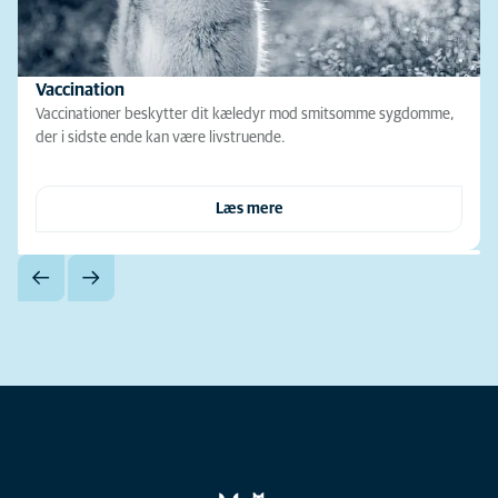
Vaccination
Vaccinationer beskytter dit kæledyr mod smitsomme sygdomme,
der i sidste ende kan være livstruende.
Læs mere