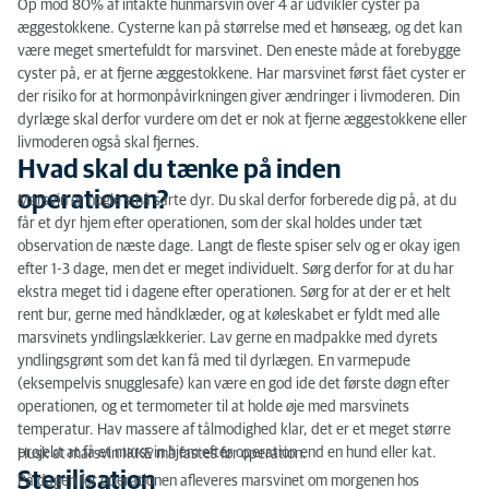
Op mod 80% af intakte hunmarsvin over 4 år udvikler cyster på
æggestokkene. Cysterne kan på størrelse med et hønseæg, og det kan
Hvad skal du tænke på inden operationen?
være meget smertefuldt for marsvinet. Den eneste måde at forebygge
cyster på, er at fjerne æggestokkene. Har marsvinet først fået cyster er
Sterilisation
der risiko for at hormonpåvirkningen giver ændringer i livmoderen. Din
dyrlæge skal derfor vurdere om det er nok at fjerne æggestokkene eller
Jeg er bekymret for at mit marsvin skal bedøves
livmoderen også skal fjernes.
Hvad skal du tænke på inden
operationen?
Marsvin er nogle små sarte dyr. Du skal derfor forberede dig på, at du
får et dyr hjem efter operationen, som der skal holdes under tæt
observation de næste dage. Langt de fleste spiser selv og er okay igen
efter 1-3 dage, men det er meget individuelt. Sørg derfor for at du har
ekstra meget tid i dagene efter operationen. Sørg for at der er et helt
rent bur, gerne med håndklæder, og at køleskabet er fyldt med alle
marsvinets yndlingslækkerier. Lav gerne en madpakke med dyrets
yndlingsgrønt som det kan få med til dyrlægen. En varmepude
(eksempelvis snugglesafe) kan være en god ide det første døgn efter
operationen, og et termometer til at holde øje med marsvinets
temperatur. Hav massere af tålmodighed klar, det er et meget større
projekt at få et marsvin hjem efter operation end en hund eller kat.
Husk at marsvin IKKE må fastes før operation.
Sterilisation
På dagen for operationen afleveres marsvinet om morgenen hos