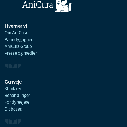
Hvem er vi
Om AniCura
Bæredygtighed
AniCura Group
Presse og medier
Genveje
Klinikker
Behandlinger
For dyreejere
Dit besøg