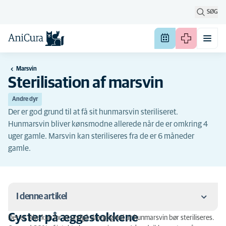
SØG
Marsvin
Sterilisation af marsvin
Andre dyr
Der er god grund til at få sit hunmarsvin steriliseret.
Hunmarsvin bliver kønsmodne allerede når de er omkring 4
uger gamle. Marsvin kan steriliseres fra de er 6 måneder
gamle.
I denne artikel
Cyster på æggestokkene
Der er ikke kun for at undgå drægtighed at hunmarsvin bør steriliseres.
Cyster på æggestokkene