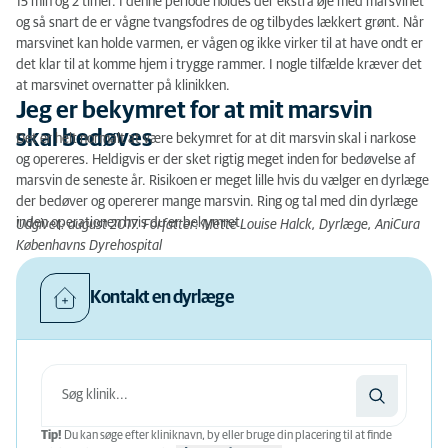
15 min og 2 timer. I denne periode holdes der ekstra øje med marsvinet
og så snart de er vågne tvangsfodres de og tilbydes lækkert grønt. Når
marsvinet kan holde varmen, er vågen og ikke virker til at have ondt er
det klar til at komme hjem i trygge rammer. I nogle tilfælde kræver det
at marsvinet overnatter på klinikken.
Jeg er bekymret for at mit marsvin
skal bedøves
Det er helt normalt at være bekymret for at dit marsvin skal i narkose
og opereres. Heldigvis er der sket rigtig meget inden for bedøvelse af
marsvin de seneste år. Risikoen er meget lille hvis du vælger en dyrlæge
der bedøver og opererer mange marsvin. Ring og tal med din dyrlæge
inden operationen hvis du er bekymret.
Udgivet: august 2017. Forfatter: Mette Louise Halck, Dyrlæge, AniCura
Københavns Dyrehospital
Kontakt en dyrlæge
Tip!
Du kan søge efter kliniknavn, by eller bruge din placering til at finde