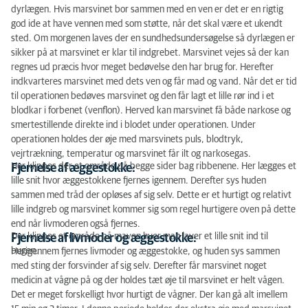
dyrlægen. Hvis marsvinet bor sammen med en ven er det er en rigtig
god ide at have vennen med som støtte, når det skal være et ukendt
sted. Om morgenen laves der en sundhedsundersøgelse så dyrlægen er
sikker på at marsvinet er klar til indgrebet. Marsvinet vejes så der kan
regnes ud præcis hvor meget bedøvelse den har brug for. Herefter
indkvarteres marsvinet med dets ven og får mad og vand. Når det er tid
til operationen bedøves marsvinet og den får lagt et lille rør ind i et
blodkar i forbenet (venflon). Herved kan marsvinet få både narkose og
smertestillende direkte ind i blodet under operationen. Under
operationen holdes der øje med marsvinets puls, blodtryk,
vejrtrækning, temperatur og marsvinet får ilt og narkosegas.
Her klippes der et område på begge sider bag ribbenene. Her lægges et
Fjernelse af æggestokke:
lille snit hvor æggestokkene fjernes igennem. Derefter sys huden
sammen med tråd der opløses af sig selv. Dette er et hurtigt og relativt
lille indgreb og marsvinet kommer sig som regel hurtigere oven på dette
end når livmoderen også fjernes.
Der klippes et område på maven hvor man laver et lille snit ind til
Fjernelse af livmoder og æggestokke:
bugen.
Herigennem fjernes livmoder og æggestokke, og huden sys sammen
med sting der forsvinder af sig selv. Derefter får marsvinet noget
medicin at vågne på og der holdes tæt øje til marsvinet er helt vågen.
Det er meget forskelligt hvor hurtigt de vågner. Der kan gå alt imellem