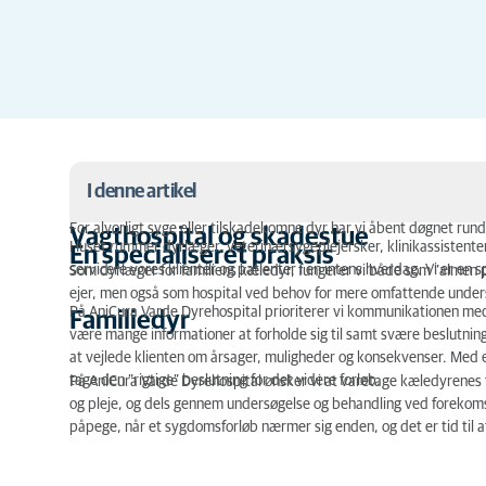
I denne artikel
For alvorligt syge eller tilskadekomne dyr har vi åbent døgnet rund
Vagthospital og skadestue
Huset rummer dyrlæger, veterinærsygeplejersker, klinikassistenter
En specialiseret praksis
Vagthospital og skadestue
servicere vores klienter og patienter i en intens hverdag. Vi er en 
Som dyrlæger for familiens kæledyr, fungerer vi både som ”almen 
ejer, men også som hospital ved behov for mere omfattende under
En specialiseret praksis
På AniCura Varde Dyrehospital prioriterer vi kommunikationen med
Familiedyr
være mange informationer at forholde sig til samt svære beslutnin
Familiedyr
at vejlede klienten om årsager, muligheder og konsekvenser. Med en 
tage den ”rigtige” beslutning for det videre forløb.
På AniCura Varde Dyrehospital ønsker vi at varetage kæledyrenes 
og pleje, og dels gennem undersøgelse og behandling ved forekom
påpege, når et sygdomsforløb nærmer sig enden, og det er tid til a