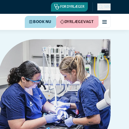
FOR DYRLÆGER
SØG
BOOK NU
DYRLÆGEVAGT