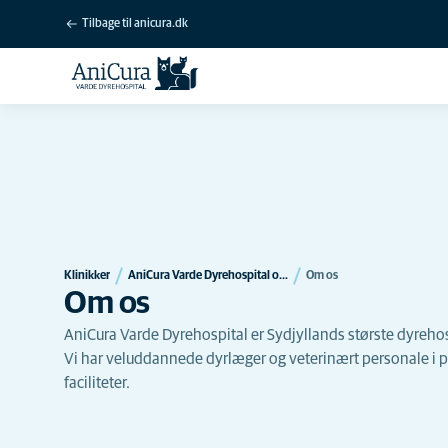
Tilbage til anicura.dk
Klinikker
AniCura Varde Dyrehospital og skadestue
Om os
Om os
AniCura Varde Dyrehospital er Sydjyllands største dyrehos
Vi har veluddannede dyrlæger og veterinært personale i
faciliteter.