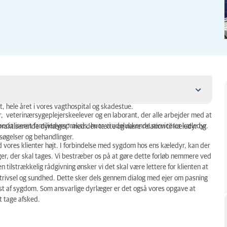
t, hele året i vores vagthospital og skadestue.
, veterinærsygeplejerskeelever og en laborant, der alle arbejder med at
specialiseret familiedyrspraksis, hvor vi udelukkende servicerer kæledyr.
praktiserende dyrlæger” med den tætte og nære relation til kæledyr og
søgelser og behandlinger.
 vores klienter højt. I forbindelse med sygdom hos ens kæledyr, kan der
ger, der skal tages. Vi bestræber os på at gøre dette forløb nemmere ved
tilstrækkelig rådgivning ønsker vi det skal være lettere for klienten at
trivsel og sundhed. Dette sker dels gennem dialog med ejer om pasning
st af sygdom. Som ansvarlige dyrlæger er det også vores opgave at
t tage afsked.