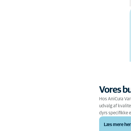
Vores bu
Hos AniCura Vard
udvalg af kvali
dyrs specifikke 
Læs mere he