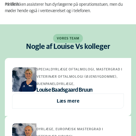
medicin.
På klinikken assisterer hun dyrlægerne på operationsstuen, men du
møder hende også i venteværelset og i telefonen.
VORES TEAM
Nogle af Louise Vs kolleger
SPECIALDYRLÆGE OFTALMOLOGI, MASTERGRAD I
VETERINÆR OFTALMOLOGI (ØJENSYGDOMME),
ØJENPANELDYRLÆGE,
Louise Baadsgaard Bruun
Læs mere
DYRLÆGE, EUROPÆISK MASTERGRAD I