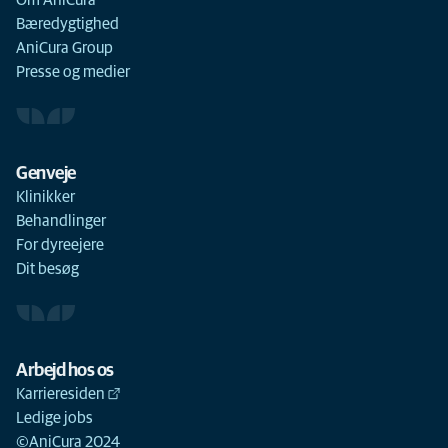
Om AniCura
Bæredygtighed
AniCura Group
Presse og medier
Genveje
Klinikker
Behandlinger
For dyreejere
Dit besøg
Arbejd hos os
Karrieresiden
Ledige jobs
©AniCura 2024