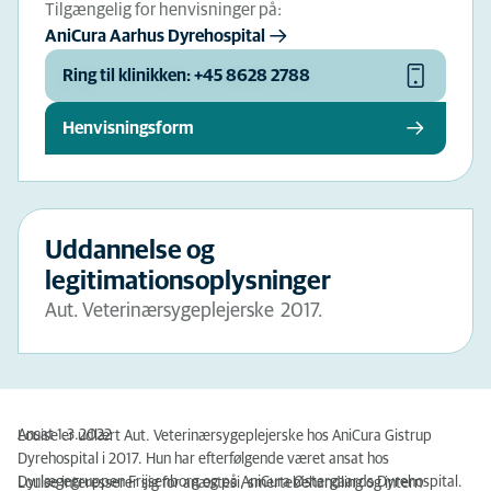
Tilgængelig for henvisninger på:
AniCura Aarhus Dyrehospital
Ring til klinikken: +45 8628 2788
Henvisningsform
Uddannelse og
legitimationsoplysninger
Aut. Veterinærsygeplejerske 2017.
Ansat 1.3.2022
Louise er udlært Aut. Veterinærsygeplejerske hos AniCura Gistrup
Dyrehospital i 2017. Hun har efterfølgende været ansat hos
Dyrlægegruppen Frijsenborg og på AniCura Østergaards Dyrehospital.
Louise interesserer sig for anæstesi, smertebehandling og intern