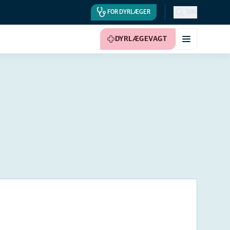
FOR DYRLÆGER
SØG
DYRLÆGEVAGT