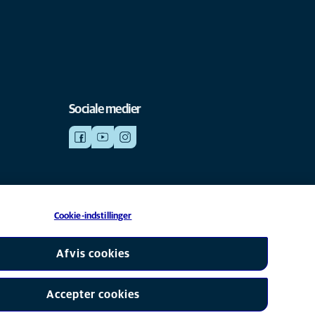
Sociale medier
Cookie-indstillinger
datterselskab af Mars, Inc © 2026
Afvis cookies
Accepter cookies