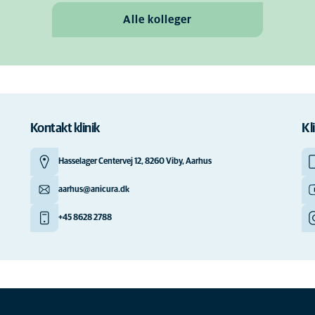
Alle kolleger
Kontakt klinik
Kl
Hasselager Centervej 12, 8260 Viby, Aarhus
aarhus@anicura.dk
+45 8628 2788