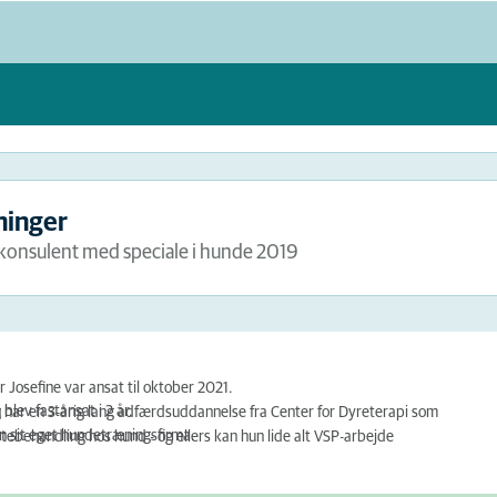
ninger
konsulent med speciale i hunde 2019
 Josefine var ansat til oktober 2021.
blev fastansat i 2 år.
g har en 3-årig lang adfærdsuddannelse fra Center for Dyreterapi som
n sit eget hundetræningsfirma.
tebehandling hos hund - og ellers kan hun lide alt VSP-arbejde