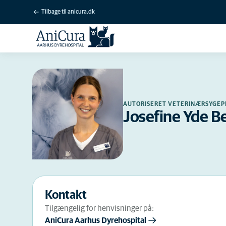
Tilbage til anicura.dk
AUTORISERET VETERINÆRSYGEP
Josefine Yde B
Kontakt
Tilgængelig for henvisninger på:
AniCura Aarhus Dyrehospital