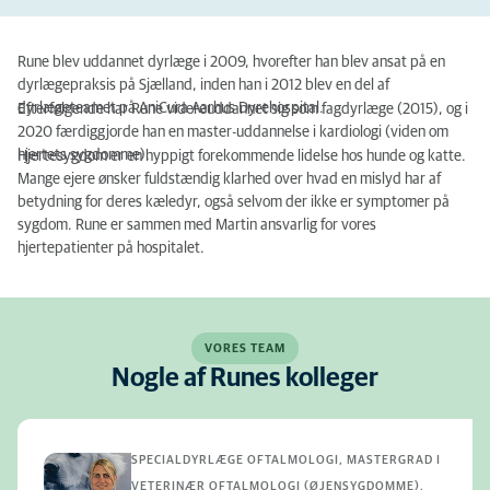
Rune blev uddannet dyrlæge i 2009, hvorefter han blev ansat på en
dyrlægepraksis på Sjælland, inden han i 2012 blev en del af
dyrlægeteamet på AniCura Aarhus Dyrehospital.
Efterfølgende har Rune videreuddannet sig som fagdyrlæge (2015), og i
2020 færdiggjorde han en master-uddannelse i kardiologi (viden om
hjertets sygdomme).
Hjertesygdom er en hyppigt forekommende lidelse hos hunde og katte.
Mange ejere ønsker fuldstændig klarhed over hvad en mislyd har af
betydning for deres kæledyr, også selvom der ikke er symptomer på
sygdom. Rune er sammen med Martin ansvarlig for vores
hjertepatienter på hospitalet.
VORES TEAM
Nogle af Runes kolleger
SPECIALDYRLÆGE OFTALMOLOGI, MASTERGRAD I
VETERINÆR OFTALMOLOGI (ØJENSYGDOMME),