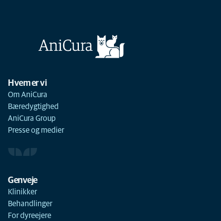
Hvem er vi
Om AniCura
Bæredygtighed
AniCura Group
Presse og medier
Genveje
Klinikker
Behandlinger
For dyreejere