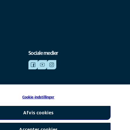
Sociale medier
Cookie-indstillinger
datterselskab af Mars, Inc © 2026
Afvis cookies
Accepter cookies