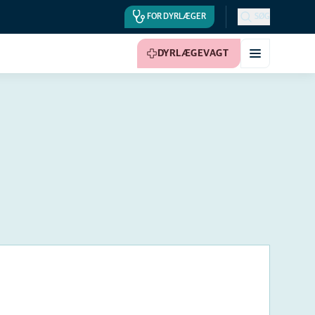
FOR DYRLÆGER
SØG
DYRLÆGEVAGT