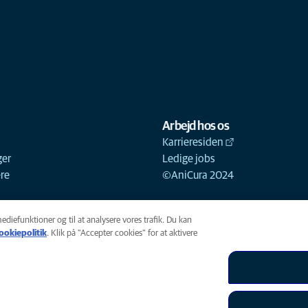
Arbejd hos os
Karrieresiden
ger
Ledige jobs
ere
©AniCura 2024
mediefunktioner og til at analysere vores trafik. Du kan
ookiepolitik
(opens in a new tab)
. Klik på "Accepter cookies" for at aktivere
k
Legal
Tilgængelighed
Global Human Rights
AniCura er et 