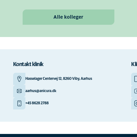
Alle kolleger
Kontakt klinik
Kl
Hasselager Centervej 12, 8260 Viby, Aarhus
aarhus@anicura.dk
+45 8628 2788