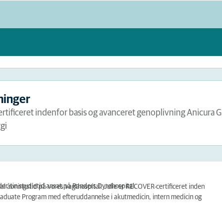
ninger
tificeret indenfor basis og avanceret genoplivning Anicura 
gi
er sin studietid ansat på Randers Dyrehospital.
l åbningstid på vores vagthospital. Julie er RECOVER-certificeret inden
raduate Program med efteruddannelse i akutmedicin, intern medicin og