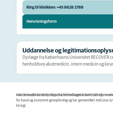
Ring til klinikken: +45 8628 2788
Henvisningsform
Uddannelse og legitimationsoplys
Dyrlæge fra Københavns Universitet RECOVER cer
henholdsvis akutmedicin, intern medicin og kirur
Julie blev uddannet dyrlæge fra Københavns Universitet og var und
Hos os møder du Julie i den akutte modtagelse samt uden for norma
for basal og avanceret genoplivning og har gennemført AniCuras G
kirurgi.