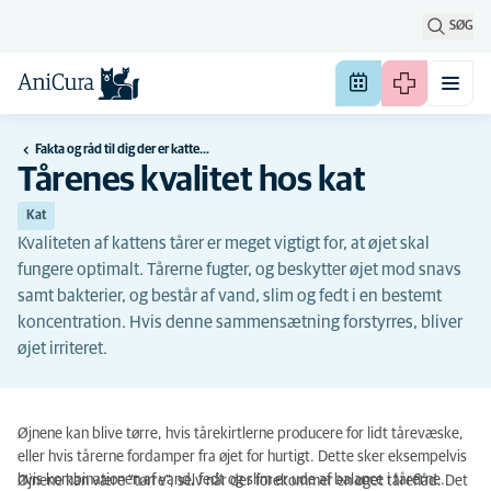
SØG
Fakta og råd til dig der er katteejer
Tårenes kvalitet hos kat
Kat
Kvaliteten af ​​kattens tårer er meget vigtigt for, at øjet skal
fungere optimalt. Tårerne fugter, og beskytter øjet mod snavs
samt bakterier, og består af vand, slim og fedt i en bestemt
koncentration. Hvis denne sammensætning forstyrres, bliver
øjet irriteret.
Øjnene kan blive tørre, hvis tårekirtlerne producere for lidt tårevæske,
eller hvis tårerne fordamper fra øjet for hurtigt. Dette sker eksempelvis
hvis kombinationen af vand, fedt og slim er ude af balance i tårerne.
Øjnene kan være "tørre", selv når der forekommer en øget tåreflåd. Det