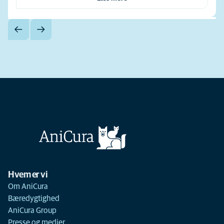
Hvem er vi
Om AniCura
Bæredygtighed
AniCura Group
Presse og medier