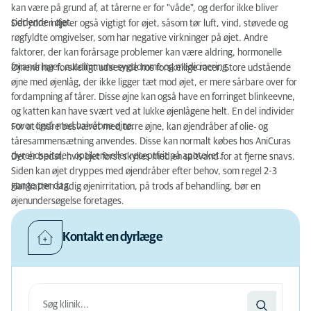
kan være på grund af, at tårerne er for "våde", og derfor ikke bliver
siddende i øjet.
Det ydre miljø er også vigtigt for øjet, såsom tør luft, vind, støvede og
røgfyldte omgivelser, som har negative virkninger på øjet. Andre
faktorer, der kan forårsage problemer kan være aldring, hormonelle
forandringer, autoimmune sygdomme og medicinering.
Øjnene har forskelligt udseende hos forskellige racer. Store udstående
øjne med øjenlåg, der ikke ligger tæt mod øjet, er mere sårbare over for
fordampning af tårer. Disse øjne kan også have en forringet blinkeevne,
og katten kan have svært ved at lukke øjenlågene helt. En del individer
sover også med halvåbne øjne.
For at lindre besværet med tørre øjne, kan øjendråber af olie- og
tåresammensætning anvendes. Disse kan normalt købes hos AniCuras
dyrehospitaler, optikere eller receptfrit på apoteket.
Det er bedst, hvis øjet først skylles med en saltvand for at fjerne snavs.
Siden kan øjet dryppes med øjendråber efter behov, som regel 2-3
gange per dag.
Har katten stadig øjenirritation, på trods af behandling, bør en
øjenundersøgelse foretages.
Kontakt en dyrlæge