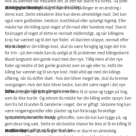
hvis du allerede har mistanke om, at den har diarré fra stress - så prøv
at bruge feromoner til at berolige din killing.
Ændringer i kosten
En meget almindelig årsag til diarré blandt killinger er en ændring i
deres kost. Dette inkluderer ikke kun deres almindelige mad. Det kan
også være godbidder, medicin, kosttilskud eller spiseligt legetøj. Eller
måske har din killing spist noget af din mad eller hundens mad. Diarré
forårsaget af noget af dette er normalt midlertidigt, og når killingens
krop har vænnet sig til det nye foder, vil diarréen stoppe, normalt efter
et par dage.
Når du ændrer din killings kost, skal du være forsigtig og tage det trin
for trin – på den måde kan du undgå at få problemer med killingediarré.
Bland langsomt den gamle mad med den nye. Tilføj mere af det nye
foder og mindre af det gamle gradvist over en uge eller to, indtil din
killing har vænnet sig til sin nye kost. Hold altid øje med din killings
afføring, når du skifter diæt - hvis den bliver meget løs, skal du bremse
overgangen. Hvis det ikke bliver bedre, kan det være noget i det nye
foder, som din killing er allergisk over for.
Gifte
De små nysgerrige killinger har en tendens til at spise og tygge på ting,
som de ikke burde. Og selvom du måske har din killing under opsyn, kan
den fra tid til anden få tænderne i noget, der er giftigt. Sådanne ting kan
være rengøringsmidler eller planter og kan forårsage forskellige
symptomer, herunder diarré.
Scan altid hjemmet for mulige giftstoffer, som din kat kan tygge på, og
gem disse ting væk. Dette er din bedste chance for ikke at få en killing til
at spise noget giftigt og få diarré af det.
Antibiotika
Medicin kan have bivirkninger. Desværre er diarré en almindelig