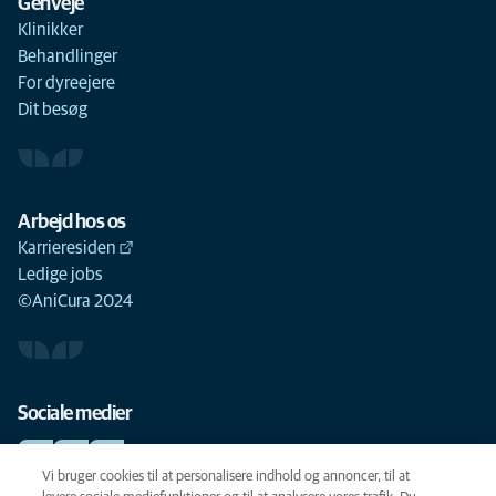
Genveje
Klinikker
Behandlinger
For dyreejere
Dit besøg
Arbejd hos os
Karrieresiden
Ledige jobs
©AniCura 2024
Sociale medier
Vi bruger cookies til at personalisere indhold og annoncer, til at