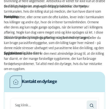
bivirkning af flere lægemidler. Antibiotika er kendt for ikke kun at dræbe
de dårlige bakterier, men også de gode bakterier i tarmene.
Bed din dyrlæge om at give din killing probiotika, der hjælper
tarmkanalen, hvis din killing skal på medicin, der kan have diarré som
bivirkning.
Parasitter
Tarmparasitter, eller orme som de ofte kaldes, lever inde i tarmkanalen
hos killinger og andre dyr, hvor de irriterer tarmslimhinden. Ormene
eller deres æg kan nogle gange opdages, når de kommer ud i killingens
afføring. Nogle kan dog være meget små og ikke opdages så let. I disse
tilfælde skal din dyrlæge diagnosticere og behandle et angreb.
Du kan få tjekket din killings afføring, når du er hos dyrlægen, eller du
kan bruge parasitforebyggelse, som din killing tager hver måned – på
denne måde stresser ubehaget ved parasitterne ikke din killing, og den
får forhåbentlig ikke diarré.
Sygdomme
Selvom dette måske ikke er den mest almindelige årsag til, at din killing
har diarré, er der mange forskellige sygdomme, der kan forårsage
fordøjelsesproblemer. Tal altid med din dyrlæge, hvis du har mistanke
om en sygdom.
Kontakt en dyrlæge