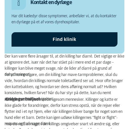
Kontakt en dyrlæge
Har dit kæledyr disse symptomer, anbefaler vi, at du kontakter
en dyrlæge på et af vores dyrehospitaler.
Find klinik
Der kan være flere årsager til, at din killing har diarré. Det vigtige er ikke
at ignorere det, især når det har stået på i mere end et par dage –
killinger kan blive meget svage, når de lider af diarré på grund af
dehydreringen.
For at kunne afgøre, om din killing har mave-tarmproblemer, skal du
vide, hvordan din killings normale toiletadfærd ser ud. Hvor ofte bruger
den kattebakken, og hvordan ser dens afføring normalt ud? Hvilken
konsistens, hvilken farve? Når du har styr på dette, kan du nemt
opdage eventuelle afvigelser.
Ændringer i miljøet
Killinger kan blive stressede ligesom mennesker. Killinger og katte er
ikke glade for forandringer, derfor kan stress opstå, når de rejser eller
flytter ind i et nyt hjem, eller når killingen bliver bange for noget som en
hund eller et barn. Dette kan igen udløse killingernes "fight or flight"-
respons og forårsage diarré.
Hvis du ved, at noget i din killings omgivelser snart vil ændre sig, eller