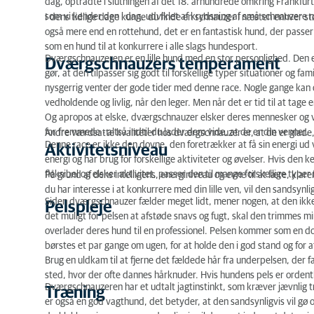
dag, optrådte i slutningen af det 18. århundrede omkring Frankfur
Dværgschnauzers temperament
som vi kender den i dag, udviklet af krydsning af små schnauzere 
I dens tidlige dage kunne du finde en schnauzer i næsten enhver s
også mere end en rottehund, det er en fantastisk hund, der passer til
Aktivitetsniveau
som en hund til at konkurrere i alle slags hundesport.
Dværgschnauzeren
er en lille hund med en stor personlighed. Den er
Dværgschnauzers temperament
Pelspleje
gør, at den tilpasser sig godt til forskellige typer situationer og f
nysgerrig venter der gode tider med denne race. Nogle gange kan 
Træning
vedholdende og livlig, når den leger. Men når det er tid til at tag
Og apropos at elske,
dværgschnauzer
elsker deres mennesker og v
Størrelse og vægt
for fremmede - altså indtil du lader dem vide, at de er din venner.
Andre værdsatte kvaliteter hos
dværgschnauzer
er, at de er glade
Denne race er ikke den dovne, den foretrækker at få sin energi ud ve
Aktivitetsniveau
Farve
energi og har brug for forskellige aktiviteter og øvelser. Hvis den 
fleksibel og elsker aktivitet, passer den til mange forskellige typer 
På grund af dens intelligens, energiniveau og evne til at lære, klare
Specielt om racen
du har interesse i at konkurrere med din lille ven, vil den sandsynli
Siden
dværgschnauzer
fælder meget lidt, mener nogen, at den ikke 
Pelspleje
Arvelig sygdom
det muligt for pelsen at afstøde snavs og fugt, skal den trimmes 
overlader deres hund til en professionel. Pelsen kommer som en d
Foder
børstes et par gange om ugen, for at holde den i god stand og for at
Brug en uldkam til at fjerne det fældede hår fra underpelsen, der f
Hundetype
sted, hvor der ofte dannes hårknuder. Hvis hundens pels er ordentl
Dværgschnauzeren
har et udtalt jagtinstinkt, som kræver jævnlig t
Træning
5 fakta om dværgschnauzer
er også en god vagthund, det betyder, at den sandsynligvis vil gø o