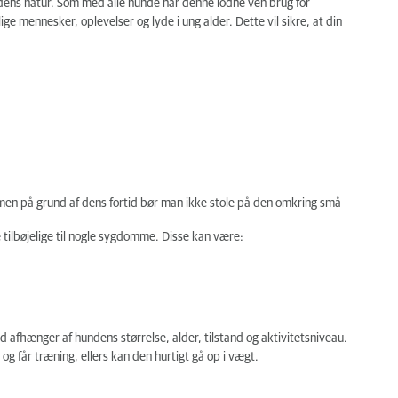
i dens natur. Som med alle hunde har denne lodne ven brug for
lige mennesker, oplevelser og lyde i ung alder. Dette vil sikre, at din
men på grund af dens fortid bør man ikke stole på den omkring små
tilbøjelige til nogle sygdomme. Disse kan være:
d afhænger af hundens størrelse, alder, tilstand og aktivitetsniveau.
t og får træning, ellers kan den hurtigt gå op i vægt.