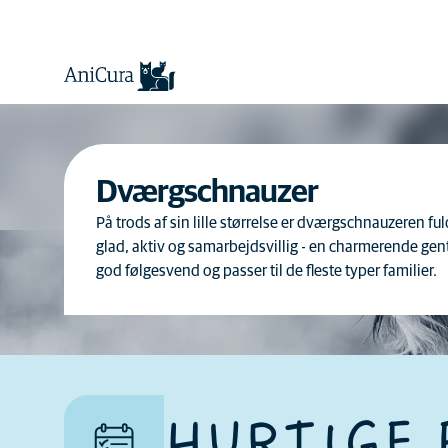
Dværgschnauzer
På trods af sin lille størrelse er dværgschnauzeren fu
glad, aktiv og samarbejdsvillig - en charmerende gen
god følgesvend og passer til de fleste typer familier.
Nogle hunde har en tendens
til at være mere legesyge og
omgængelige omkring børn
og mere tolerante over for
HURTIGE 
børns adfærd end andre.