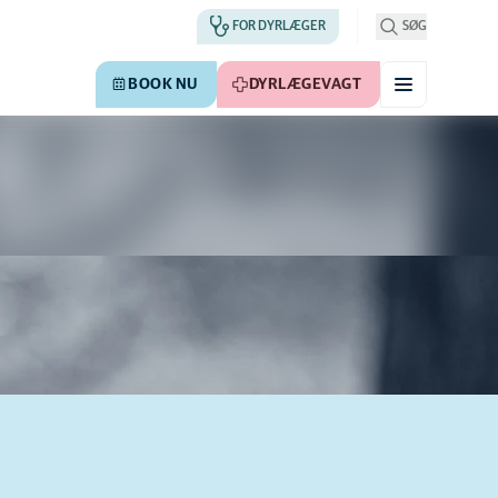
FOR DYRLÆGER
SØG
BOOK NU
DYRLÆGEVAGT