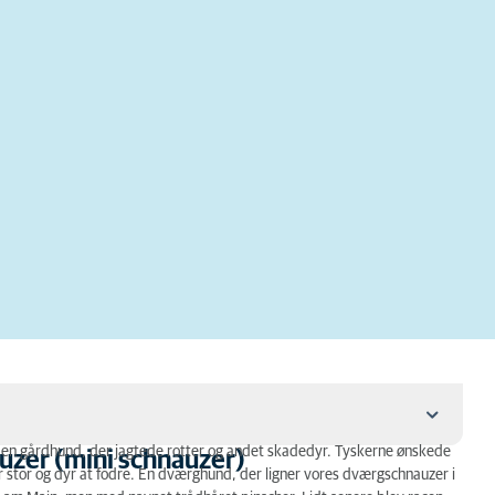
gt en gårdhund, der jagtede rotter og andet skadedyr. Tyskerne ønskede
uzer (mini schnauzer)
 stor og dyr at fodre. En dværghund, der ligner vores
chnauzer)
dværgschnauzer
i