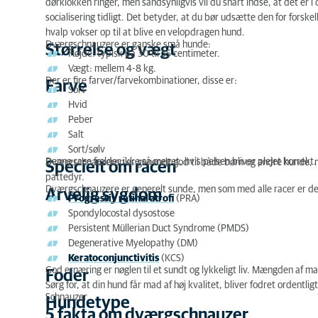
dørklokken ringer, men sandsynligvis vil du snart indse, at det er 
socialisering tidligt. Det betyder, at du bør udsætte den for forskel
hvalp vokser op til at blive en velopdragen hund.
Dværgschnauzere
er ganske små hunde:
Størrelse og vægt
Højde: typisk på 30 til 35 centimeter.
Vægt: mellem 4-8 kg.
Der er fire farver/farvekombinationer, disse er:
Farve
Sort
Hvid
Peber
Salt
Sort/sølv
Denne race fælder ikke så meget, hvis pelsen bliver plejet korrekt.
Dværgschnauzeren
er generelt god til både børn og andre hunde, 
Specielt om racen
pattedyr.
Dværgschnauzere
er generelt sunde, men som med alle racer er de 
Arvelig sygdom
Progressiv retinal atrofi
(PRA)
Spondylocostal dysostose
Persistent Müllerian Duct Syndrome (PMDS)
Degenerative Myelopathy (DM)
Keratoconjunctivitis
(KCS)
God ernæring er nøglen til et sundt og lykkeligt liv. Mængden af ma
Foder
Sørg for, at din hund får mad af høj kvalitet, bliver fodret ordentlig
Schnauzer
Hundetype
5 fakta om dværgschnauzer