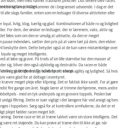
t am Main, men med navnet trådhåret pinscher. Lidt senere blev racen,
med miniature pinscher.
tørrelse og farve, i dag kommer de i begrænset udseende. I dag er det
 alle slags familier, enten som en ledsager til diverse aktiviteter eller
 loyal, livlig, klog, kærlig og glad. Kombinationen af både ro og livlighed
amilier. For dem, der ønsker en ledsager, der er lærenem, vaks, aktiv og
det føles som om den er umulig at udmatte, da den er meget
e en pause indendørs, sætter den pris på at være tæt på dem, den elsker.
il beskytte dem. Dette betyder også at de kan være mistænkelige over
, loyale og meget intelligente.
d at løbe og grave. På trods af sin lille størrelse har den masser af
keder sig, bliver den også ulykkelig og destruktiv. Da racen er både
familier, så længe den får udløb for sin energi.
r den sig godt i flere slags hundesport, såsom agility og lydighed. Så hvis
gvis være glad for at deltage i eventyret.
kræver meget pleje eller klipning. Det er faktisk ikke sandt. For at gøre
mindst fire gange om året. Nogle lærer at trimme derhjemme, mens andre
obbeltpels - med en tyk underpels og en grovere toppels. Peslen bør
 undgå filtring. Dette er især vigtigt i det længere hår ved ansigt og ben.
anges i toppelsen. Sørg også for at kontrollere armhulerne, da det er et
igt plejet fælder racen meget lidt.
ræning. Denne race er let at træne takket være sin store intelligens. Det
g være ret støjende. Du kan prøve at træne den til ikke at gø, når