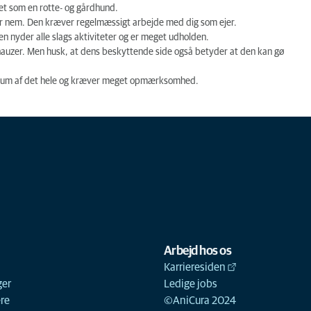
et som en rotte- og gårdhund.
 er nem. Den kræver regelmæssigt arbejde med dig som ejer.
n nyder alle slags aktiviteter og er meget udholden.
auzer
. Men husk, at dens beskyttende side også betyder at den kan gø
entrum af det hele og kræver meget opmærksomhed.
Arbejd hos os
Karrieresiden
ger
Ledige jobs
ere
©AniCura 2024