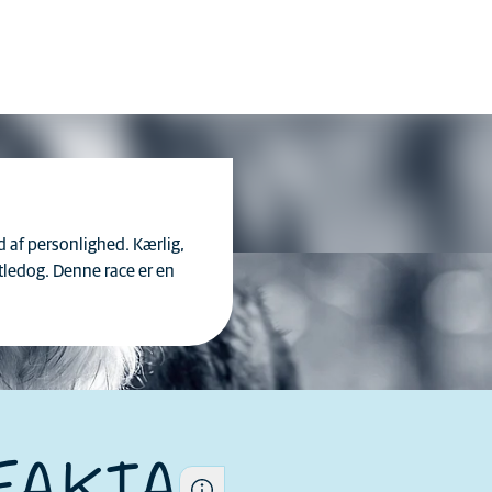
ld af personlighed. Kærlig,
tledog. Denne race er en
Hver hund er et unikt individ,
og deres egenskaber er også
forskellige inden for racen
FAKTA