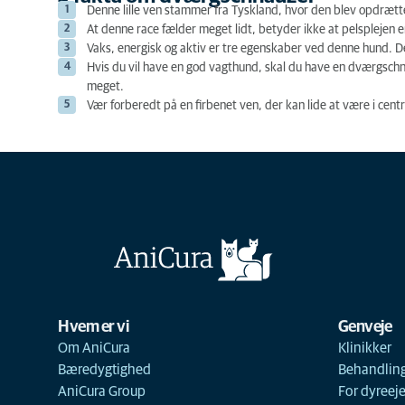
Denne lille ven stammer fra Tyskland, hvor den blev opdrætt
At denne race fælder meget lidt, betyder ikke at pelsplejen
Vaks, energisk og aktiv er tre egenskaber ved denne hund. De
Hvis du vil have en god vagthund, skal du have en
dværgschn
meget.
Vær forberedt på en firbenet ven, der kan lide at være i c
Hvem er vi
Genveje
Om AniCura
Klinikker
Bæredygtighed
Behandlin
AniCura Group
For dyreej