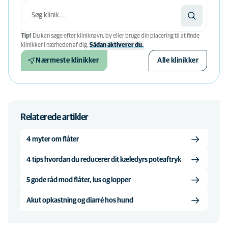
Tip!
Du kan søge efter kliniknavn, by eller bruge din placering til at finde
klinikker i nærheden af ​​dig.
Sådan aktiverer du.
Nærmeste klinikker
Alle klinikker
Relaterede artikler
4 myter om flåter
4 tips hvordan du reducerer dit kæledyrs poteaftryk
5 gode råd mod flåter, lus og lopper
Akut opkastning og diarré hos hund