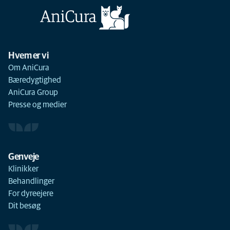
Hvem er vi
Om AniCura
Bæredygtighed
AniCura Group
Presse og medier
Genveje
Klinikker
Behandlinger
For dyreejere
Dit besøg