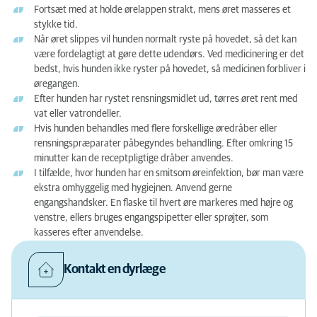
Fortsæt med at holde ørelappen strakt, mens øret masseres et
stykke tid.
Når øret slippes vil hunden normalt ryste på hovedet, så det kan
være fordelagtigt at gøre dette udendørs. Ved medicinering er det
bedst, hvis hunden ikke ryster på hovedet, så medicinen forbliver i
øregangen.
Efter hunden har rystet rensningsmidlet ud, tørres øret rent med
vat eller vatrondeller.
Hvis hunden behandles med flere forskellige øredråber eller
rensningspræparater påbegyndes behandling. Efter omkring 15
minutter kan de receptpligtige dråber anvendes.
I tilfælde, hvor hunden har en smitsom øreinfektion, bør man være
ekstra omhyggelig med hygiejnen. Anvend gerne
engangshandsker. En flaske til hvert øre markeres med højre og
venstre, ellers bruges engangspipetter eller sprøjter, som
kasseres efter anvendelse.
Kontakt en dyrlæge