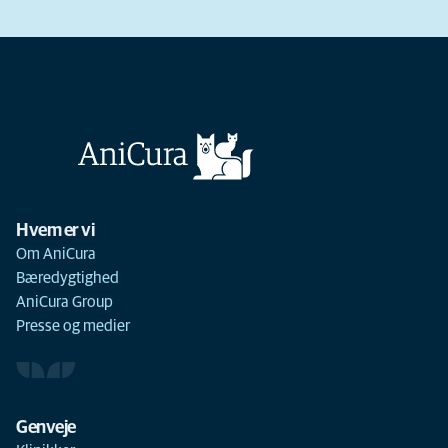
Hvem er vi
Om AniCura
Bæredygtighed
AniCura Group
Presse og medier
Genveje