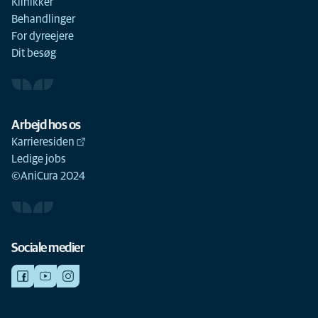
Klinikker
Behandlinger
For dyreejere
Dit besøg
Arbejd hos os
Karrieresiden
Ledige jobs
©AniCura 2024
Sociale medier