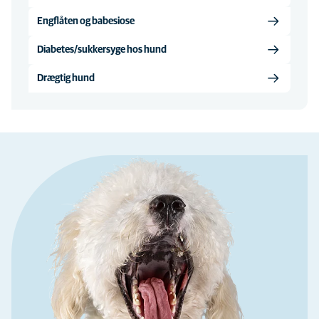
Engflåten og babesiose
Diabetes/sukkersyge hos hund
Drægtig hund