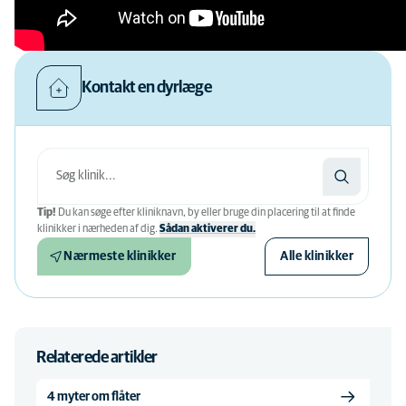
Kontakt en dyrlæge
Tip!
Du kan søge efter kliniknavn, by eller bruge din placering til at finde
klinikker i nærheden af ​​dig.
Sådan aktiverer du.
Nærmeste klinikker
Alle klinikker
Relaterede artikler
4 myter om flåter