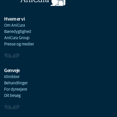
Hvem er vi
Om AniCura
Bæredygtighed
AniCura Group
Presse og medier
Genveje
Klinikker
Behandlinger
For dyreejere
Dit besøg