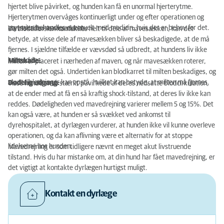
hjertet blive påvirket, og hunden kan få en unormal hjerterytme.
Hjerterytmen overvåges kontinuerligt under og efter operationen og
arytmien behandles eventuelt med medicin, hvis der er behov for det.
Vævsskade i mavesækken:
Da blodtilførslen kan lukkes helt til dele af mavesækken, kan det
betyde, at visse dele af mavesækken bliver så beskadigede, at de må
fjernes. I sjældne tilfælde er vævsdød så udbredt, at hundens liv ikke
kan reddes.
Miltskade:
Milten er placeret i nærheden af ​​maven, og når mavesækken roterer,
gør milten det også. Undertiden kan blodkarret til milten beskadiges, og
akutte blødninger kan opstå, hvilket kan betyde, at milten må fjernes.
Dødelig udgang:
Visse hunde er så stærkt påvirkede af deres nedsatte blodcirkulation,
at de ender med at få en så kraftig shock-tilstand, at deres liv ikke kan
reddes. Dødeligheden ved mavedrejning varierer mellem 5 og 15%. Det
kan også være, at hunden er så svækket ved ankomst til
dyrehospitalet, at dyrlægen vurderer, at hunden ikke vil kunne overleve
operationen, og da kan aflivning være et alternativ for at stoppe
lidelserne hos hunden.
Mavedrejning er som tidligere nævnt en meget akut livstruende
tilstand. Hvis du har mistanke om, at din hund har fået mavedrejning, er
det vigtigt at kontakte dyrlægen hurtigst muligt.
Kontakt en dyrlæge