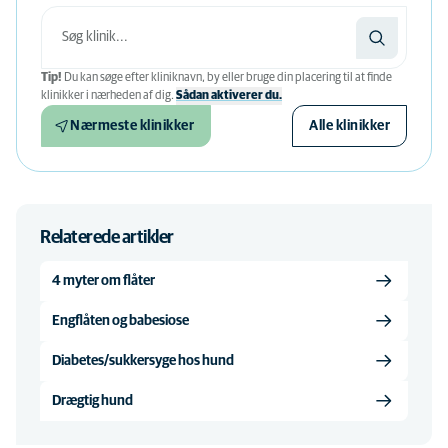
Tip!
Du kan søge efter kliniknavn, by eller bruge din placering til at finde
klinikker i nærheden af ​​dig.
Sådan aktiverer du.
Nærmeste klinikker
Alle klinikker
Relaterede artikler
4 myter om flåter
Engflåten og babesiose
Diabetes/sukkersyge hos hund
Drægtig hund