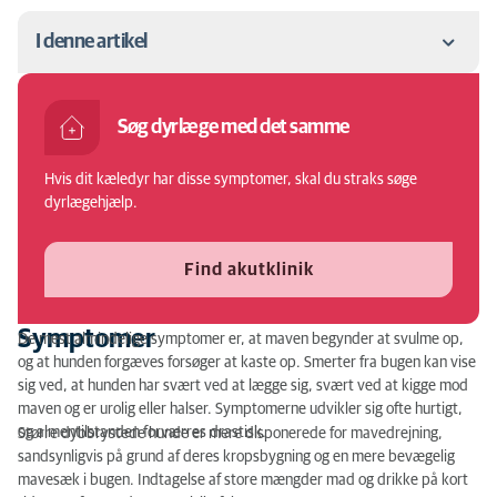
I denne artikel
Symptomer
Søg dyrlæge med det samme
Diagnose
Hvis dit kæledyr har disse symptomer, skal du straks søge
Behandling
dyrlægehjælp.
Komplikationer
Find akutklinik
Symptomer
De mest almindelige symptomer er, at maven begynder at svulme op,
og at hunden forgæves forsøger at kaste op. Smerter fra bugen kan vise
sig ved, at hunden har svært ved at lægge sig, svært ved at kigge mod
maven og er urolig eller halser. Symptomerne udvikler sig ofte hurtigt,
og almentilstanden forværres drastisk.
Større dybbrystede hunde er mere disponerede for mavedrejning,
sandsynligvis på grund af deres kropsbygning og en mere bevægelig
mavesæk i bugen. Indtagelse af store mængder mad og drikke på kort