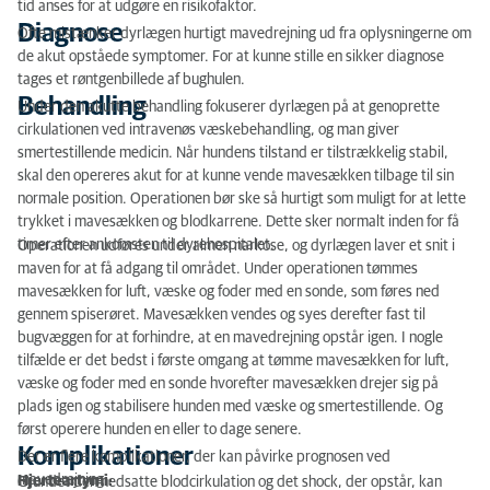
tid anses for at udgøre en risikofaktor.
Diagnose
Ofte mistænker dyrlægen hurtigt mavedrejning ud fra oplysningerne om
de akut opståede symptomer. For at kunne stille en sikker diagnose
tages et røntgenbillede af bughulen.
Behandling
Under den akutte behandling fokuserer dyrlægen på at genoprette
cirkulationen ved intravenøs væskebehandling, og man giver
smertestillende medicin. Når hundens tilstand er tilstrækkelig stabil,
skal den opereres akut for at kunne vende mavesækken tilbage til sin
normale position. Operationen bør ske så hurtigt som muligt for at lette
trykket i mavesækken og blodkarrene. Dette sker normalt inden for få
timer efter ankomsten til dyrehospitalet.
Operationen udføres under almen narkose, og dyrlægen laver et snit i
maven for at få adgang til området. Under operationen tømmes
mavesækken for luft, væske og foder med en sonde, som føres ned
gennem spiserøret. Mavesækken vendes og syes derefter fast til
bugvæggen for at forhindre, at en mavedrejning opstår igen. I nogle
tilfælde er det bedst i første omgang at tømme mavesækken for luft,
væske og foder med en sonde hvorefter mavesækken drejer sig på
plads igen og stabilisere hunden med væske og smertestillende. Og
først operere hunden en eller to dage senere.
Komplikationer
Der er flere komplikationer, der kan påvirke prognosen ved
mavedrejning.
Hjerteartymi:
Grundet den nedsatte blodcirkulation og det shock, der opstår, kan