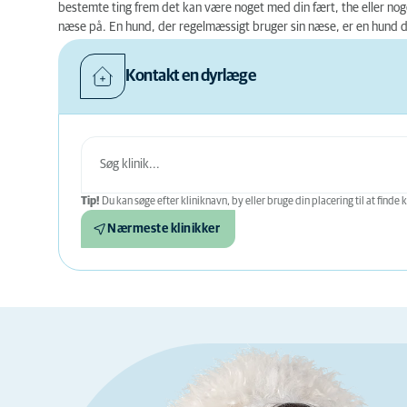
bestemte ting frem det kan være noget med din fært, the eller nog
næse på. En hund, der regelmæssigt bruger sin næse, er en hund d
Kontakt en dyrlæge
Tip!
Du kan søge efter kliniknavn, by eller bruge din placering til at finde k
Nærmeste klinikker