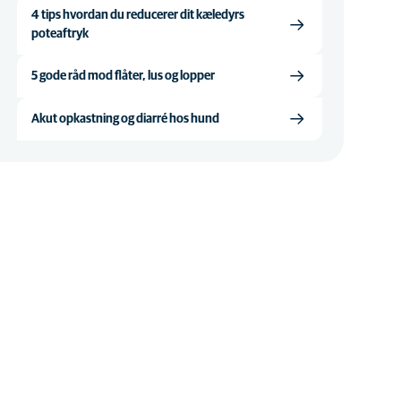
4 tips hvordan du reducerer dit kæledyrs
poteaftryk
5 gode råd mod flåter, lus og lopper
Akut opkastning og diarré hos hund