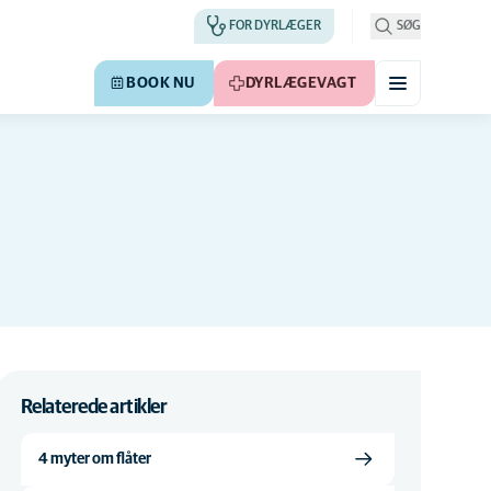
FOR DYRLÆGER
SØG
BOOK NU
DYRLÆGEVAGT
Relaterede artikler
4 myter om flåter