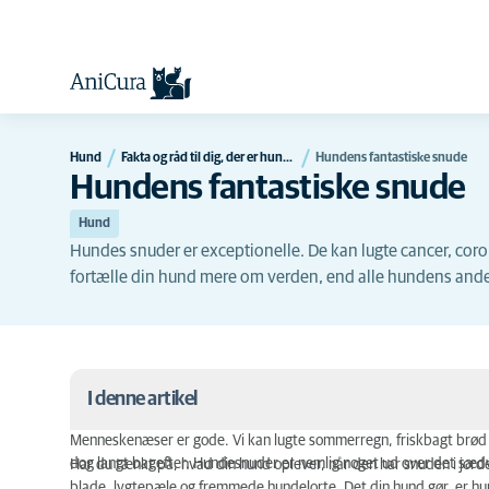
Hund
Fakta og råd til dig, der er hundeejer
Hundens fantastiske snude
Hundens fantastiske snude
Hund
Hundes snuder er exceptionelle. De kan lugte cancer, cor
fortælle din hund mere om verden, end alle hundens ande
I denne artikel
Menneskenæser er gode. Vi kan lugte sommerregn, friskbagt brød
Hvordan virker hundens snude?
dog langt bagefter. Hundesnuder er nemlig noget ud over det sædv
Har du tænkt på, hvad din hund oplever, når den har snuden i jorden 
blade, lygtepæle og fremmede hundelorte. Det din hund gør, er hund