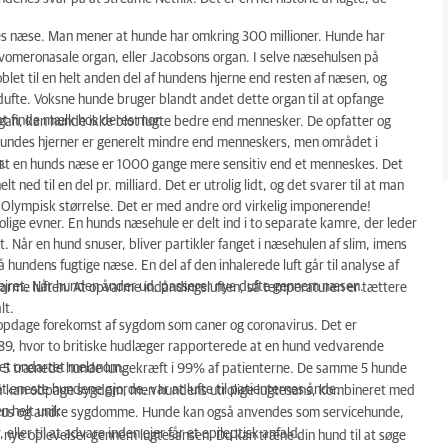
res næse. Man mener at hunde har omkring 300 millioner. Hunde har
 vomeronasale organ, eller Jacobsons organ. I selve næsehulsen på
blet til en helt anden del af hundens hjerne end resten af næsen, og
ufte. Voksne hunde bruger blandt andet dette organ til at opfange
at finde mælk hos deres mor.
gan, kan hunde ikke blot lugte bedre end mennesker. De opfatter og
Hundes hjerner er generelt mindre end menneskers, men området i
r.
r at en hunds næse er 1000 gange mere sensitiv end et menneskes. Det
ned til en del pr. milliard. Det er utrolig lidt, og det svarer til at man
af Olympisk størrelse. Det er med andre ord virkelig imponerende!
ige evner. En hunds næsehule er delt ind i to separate kamre, der leder
. Når en hund snuser, bliver partikler fanget i næsehulen af slim, imens
hundens fugtige næse. En del af den inhalerede luft går til analyse af
 vejret. Når hunden ånder ud, passerer nye dufte gennem næsen.
varme luften. At opvarme indåndingsluften, så temperaturen er tættere
lt.
at opdage forekomst af sygdom som caner og coronavirus. Det er
89, hvor to britiske hudlæger rapporterede at en hund vedvarende
e et ondartet melanom.
rede 5 trænede hunde lungekræft i 99% af patienterne. De samme 5 hunde
 eneste hundene gjorde, var at lufte til patienternes ånde.
å kan odpage sygdom, men hundens utrolige lugtesans, kombineret med
n helt unik.
navirus og andre sygdomme. Hunde kan også anvendes som servicehunde,
 eller til at advare inden ejer får et epileptisk anfald.
å nye oplevelser gennem lugtesansen. Du kan træne din hund til at søge