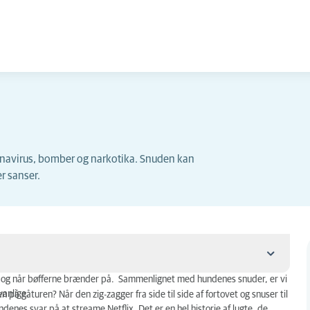
onavirus, bomber og narkotika. Snuden kan
r sanser.
 og når bøfferne brænder på.
Sammenlignet med hundenes snuder, er vi
anlige.
på gåturen? Når den zig-zagger fra side til side af fortovet og snuser til
enes svar på at streame Netflix. Det er en hel historie af lugte, de