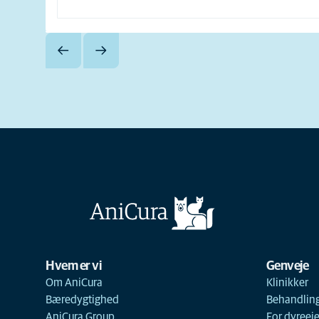
Hvem er vi
Genveje
Om AniCura
Klinikker
Bæredygtighed
Behandlin
AniCura Group
For dyreej