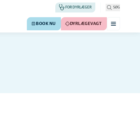
FOR DYRLÆGER
SØG
BOOK NU
DYRLÆGEVAGT