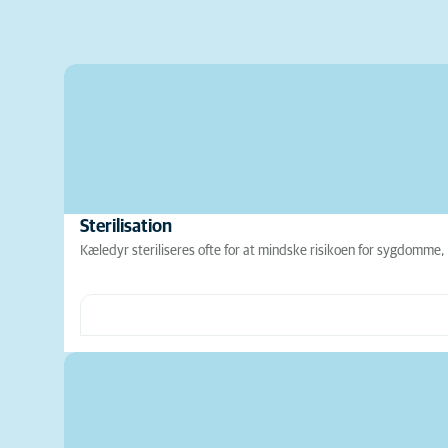
Sterilisation
Kæledyr steriliseres ofte for at mindske risikoen for sygdomme,