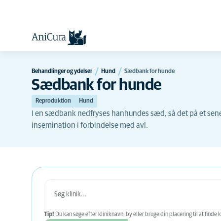
Behandlinger og ydelser
Hund
Sædbank for hunde
Sædbank for hunde
Reproduktion
Hund
I en sædbank nedfryses hanhundes sæd, så det på et senere
insemination i forbindelse med avl.
Tip!
Du kan søge efter kliniknavn, by eller bruge din placering til at finde k