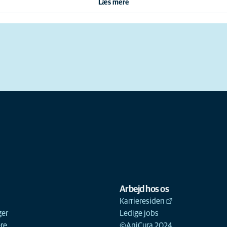
Læs mere
Arbejd hos os
Karrieresiden
ger
Ledige jobs
ere
©AniCura 2024