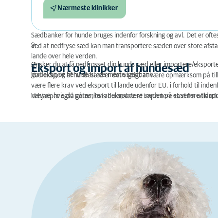
Nærmeste klinikker
Sædbanker for hunde bruges indenfor forskning og avl.
Det er ofte
år.
Ved at nedfryse sæd kan man transportere sæden over store afstan
lande over hele verden.
Ønsker du at få nedfrosset din hunds sæd eller importere/eksporte
Eksport og import af hundesæd
guide dig og henvise til nærmeste sædbank.
Ved eksport af hundesæd er det vigtigt at være opmærksom på tillad
være flere krav ved eksport til lande udenfor EU, i forhold til inde
nævne, hvis du påtænker at eksportere sæden på et senere tidspun
Vi hjælper også gerne, hvis du ønsker at importere sæd fra udlande