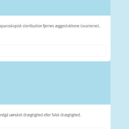
laparoskopisk sterilisation fjernes æggestokkene (ovarierne),
 undgå uønsket drægtighed eller falsk drægtighed.