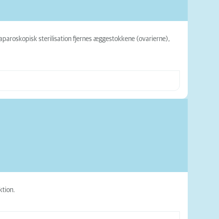
laparoskopisk sterilisation fjernes æggestokkene (ovarierne),
ktion.