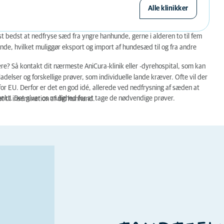
Alle klinikker
st bedst at nedfryse sæd fra yngre hanhunde, gerne i alderen to til fem
de, hvilket muliggør eksport og import af hundesæd til og fra andre
re? Så kontakt dit nærmeste AniCura-klinik eller -dyrehospital, som kan
elser og forskellige prøver, som individuelle lande kræver. Ofte vil der
nfor EU. Derfor er det en god idé, allerede ved nedfrysning af sæden at
kt. Det giver os mulighed for at tage de nødvendige prøver.
t til insemination af din hunhund.