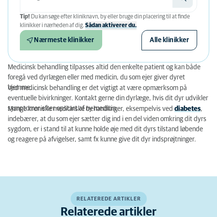
Tip!
Du kan søge efter kliniknavn, by eller bruge din placering til at finde
klinikker i nærheden af ​​dig.
Sådan aktiverer du.
Nærmeste klinikker
Alle klinikker
Medicinsk behandling tilpasses altid den enkelte patient og kan både
foregå ved dyrlægen eller med medicin, du som ejer giver dyret
hjemme.
Ved medicinsk behandling er det vigtigt at være opmærksom på
eventuelle bivirkninger. Kontakt gerne din dyrlæge, hvis dit dyr udvikler
symptomer efter opstart af ny medicin.
Mange kroniske medicinske behandlinger, eksempelvis ved
diabetes
,
indebærer, at du som ejer sætter dig ind i en del viden omkring dit dyrs
sygdom, er i stand til at kunne holde øje med dit dyrs tilstand løbende
og reagere på afvigelser, samt fx kunne give dit dyr indsprøjtninger.
RELATEREDE ARTIKLER
Relaterede artikler