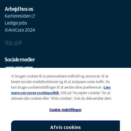
Arbejd hos os
Karrieresiden
Ledige jobs
©AniCura 2024
Sociale medier
Vi bruger cookies til at personalisere indhold og annoncer, til at
levere sociale mediefunktioner og til at analysere vores trafik. Du
kan bruge cookieindstillinger til at ændre dine præferencer.
Læs
Cookie-politik
mere om vores cookiepolitik
(opens in a new tab)
. Klik på "Accepter cookies" for at
Privatlivspolitik
aktivere alle cookies eller "Afvis cookies", hvis du ikke ønsker dem.
Legal
Cookie-indstillinger
Tilgængelighed
Global Human Rights
AniCura er et datterselskab af Mars, Inc © 2026
Afvis cookies