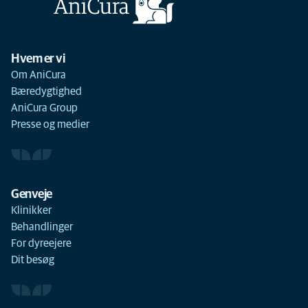
Hvem er vi
Om AniCura
Bæredygtighed
AniCura Group
Presse og medier
Genveje
Klinikker
Behandlinger
For dyreejere
Dit besøg