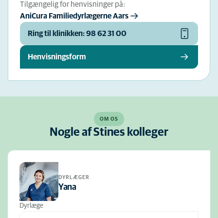
Tilgængelig for henvisninger på:
AniCura Familiedyrlægerne Aars
Ring til klinikken: 98 62 31 00
Henvisningsform
OM OS
Nogle af Stines kolleger
DYRLÆGER
Yana
Dyrlæge