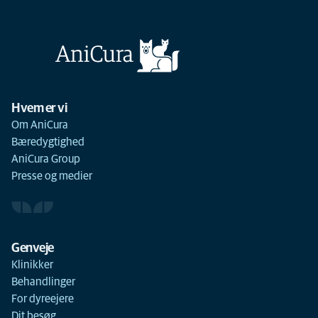
Hvem er vi
Om AniCura
Bæredygtighed
AniCura Group
Presse og medier
Genveje
Klinikker
Behandlinger
For dyreejere
Dit besøg