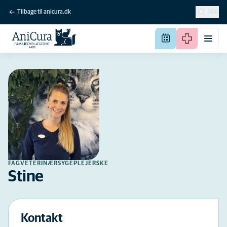
Tilbage til anicura.dk
SØG
FAGVETERINÆRSYGEPLEJERSKE
Stine
Kontakt