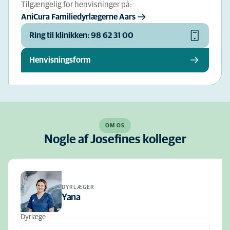
Tilgængelig for henvisninger på:
AniCura Familiedyrlægerne Aars
Ring til klinikken: 98 62 31 00
Henvisningsform
OM OS
Nogle af Josefines kolleger
DYRLÆGER
Yana
Dyrlæge