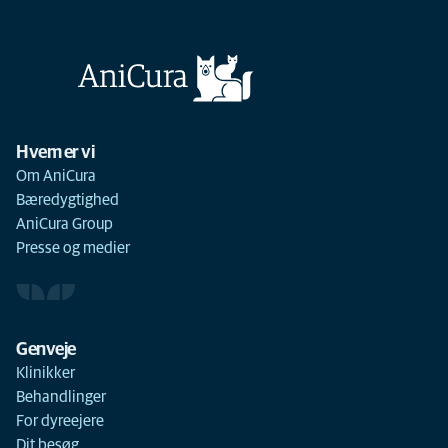
Hvem er vi
Om AniCura
Bæredygtighed
AniCura Group
Presse og medier
Genveje
Klinikker
Behandlinger
For dyreejere
Dit besøg