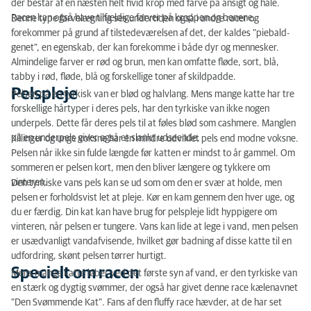
der består af en næsten helt hvid krop med farve på ansigt og hale.
Racen kan også have tilfældige farver på kroppen og benene.
Denne type farvelægning ses undertiden også i andre racer og
forekommer på grund af tilstedeværelsen af det, der kaldes "piebald-
genet", en egenskab, der kan forekomme i både dyr og mennesker.
Almindelige farver er rød og brun, men kan omfatte fløde, sort, blå,
tabby i rød, fløde, blå og forskellige toner af skildpadde.
Pelspleje
Pelsen på en tyrkisk van er blød og halvlang. Mens mange katte har tre
forskellige hårtyper i deres pels, har den tyrkiske van ikke nogen
underpels. Dette får deres pels til at føles blød som cashmere. Manglen
på en underpels giver også et slankt udseende.
Killinger og unge voksne har en mindre udviklet pels end modne voksne.
Pelsen når ikke sin fulde længde før katten er mindst to år gammel. Om
sommeren er pelsen kort, men den bliver længere og tykkere om
vinteren.
Den tyrkiske vans pels kan se ud som om den er svær at holde, men
pelsen er forholdsvist let at pleje. Kør en kam gennem den hver uge, og
du er færdig. Din kat kan have brug for pelspleje lidt hyppigere om
vinteren, når pelsen er tungere. Vans kan lide at lege i vand, men pelsen
er usædvanligt vandafvisende, hvilket gør badning af disse katte til en
udfordring, skønt pelsen tørrer hurtigt.
Specielt om racen
Mens mange katte løber ved det første syn af vand, er den tyrkiske van
en stærk og dygtig svømmer, der også har givet denne race kælenavnet
“Den Svømmende Kat”. Fans af den fluffy race hævder, at de har set