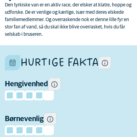
Den tyrkiske van er en aktiv race, der elsker at klatre, hoppe og
udforske. De er venlige og kærlige, især med deres elskede
Hver kat er et unikt individ, og
familiemedlemmer. Og overraskende nok er denne lille fyr en
deres egenskaber er også
stor fan af vand, så du skal ikke blive overrasket, hvis du får
forskellige inden for racen
selskab i bruseren.
Hvor meget hengivenhed du
kan forvente.
HURTIGE FAKTA
Nogle katte har en tendens til
at være mere legesyge og
omgængelige omkring børn
og mere tolerante over for
Hengivenhed
børns adfærd end andre.
Hvor aktiv denne race plejer
Børnevenlig
at være.