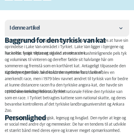
I denne artikel
Baggrund for den tyrkisk van kat
Den tyrkiske van er en sjælden og gammel race, der antages at have sin
Baggrund for den tyrkisk van kat
oprindelse i Lake Van-området i Tyrkiet. Lake Van ligger i bjergene og
har kolde, lange vintre og relativt varme somre.
Racen har fysisk tilpasset sig ved at vokse sin kashmirlignende pels tyk
Personlighed
og voluminøs til vinteren og derefter fælde sit halvlange hår om
sommeren og fremstå som en korthåret kat. Antageligt tilpassede den
Udseende, størrelse og vægt for den tyrkiske van
sig denne egenskab, så den kunne svømme for at køle af.
Kattedyret her blev først kaldt den tyrkiske kat, da den blev en
anerkendt race, men i 1979 blev navnet ændret til tyrkisk van for bedre
Farve
at kunne distancere racen fra den tyrkiske angora-kat, der havde sin
oprindelse omkring Ankara, Tyrkiet.
I 1960 anerkendte Fédération Internationale Féline den tyrkiske van
Pelspleje
som en race. I Tyrkiet betragtes kattene som national skatte, og deres
bevarelse kontrolleres af det tyrkiske landbrugsuniversitet og Ankara
Specielt om racen
Zoo.
Arvelige sygdomme
Personlighed
Den tyrkiske van er energisk, legesyg og livsglad. Den nyder at lege og
er social med andre dyr og mennesker. De har en tendens til at udvikle
Foder
et stærkt bånd med deres ejere og kræver meget opmærksomhed.