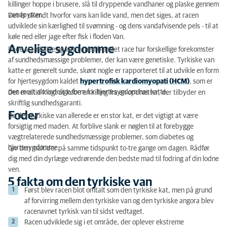
killinger hoppe i brusere, slå til dryppende vandhaner og plaske gennem
vandpytter.
Det er ukendt hvorfor vans kan lide vand, men det siges, at racen
udviklede sin kærlighed til svømning - og dens vandafvisende pels - til at
køle ned eller jage efter fisk i floden Van.
Arvelige sygdomme
Både stamkatte og katte med blandet race har forskellige forekomster
af sundhedsmæssige problemer, der kan være genetiske. Tyrkiske van
katte er generelt sunde, skønt nogle er rapporteret til at udvikle en form
for hjertesygdom kaldet
hypertrofisk kardiomyopati (HCM)
, som er
den mest almindelige form for hjertesygdom hos katte.
Det er altid klogt at købe en killing fra en opdrætter, der tilbyder en
skriftlig sundhedsgaranti.
Foder
Da den tyrkiske van allerede er en stor kat, er det vigtigt at være
forsigtig med maden. At forblive slank er nøglen til at forebygge
vægtrelaterede sundhedsmæssige problemer, som diabetes og
hjertesygdomme.
Giv den måltider på samme tidspunkt to-tre gange om dagen. Rådfør
dig med din dyrlæge vedrørende den bedste mad til fodring af din lodne
ven.
5 fakta om den tyrkiske van
Først blev racen blot omtalt som den tyrkiske kat, men på grund
af forvirring mellem den tyrkiske van og den tyrkiske angora blev
racenavnet tyrkisk van til sidst vedtaget.
Racen udviklede sig i et område, der oplever ekstreme