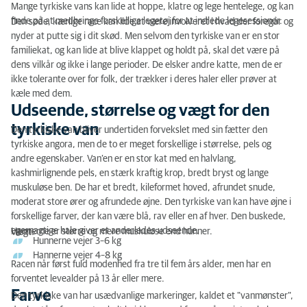
Mange tyrkiske vans kan lide at hoppe, klatre og lege hentelege, og kan
5 fakta om den tyrkiske van
finde på at medbringe forskellige legetøj for at indlede legesessioner.
Den søde, kærlige race kan lide at være involveret i hvad der foregår og
nyder at putte sig i dit skød. Men selvom den tyrkiske van er en stor
familiekat, og kan lide at blive klappet og holdt på, skal det være på
dens vilkår og ikke i lange perioder. De elsker andre katte, men de er
ikke tolerante over for folk, der trækker i deres haler eller prøver at
kæle med dem.
Udseende, størrelse og vægt for den
tyrkiske van
Den tyrkiske van bliver undertiden forvekslet med sin fætter den
tyrkiske angora, men de to er meget forskellige i størrelse, pels og
andre egenskaber. Van’en er en stor kat med en halvlang,
kashmirlignende pels, en stærk kraftig krop, bredt bryst og lange
muskuløse ben. De har et bredt, kileformet hoved, afrundet snude,
moderat store ører og afrundede øjne. Den tyrkiske van kan have øjne i
forskellige farver, der kan være blå, rav eller en af hver. Den buskede,
egernagtige hale giver et anderledes udseende.
Hannerne er større og mere muskuløse end hunner.
Vægt:
Hunnerne vejer 3–6 kg
Hannerne vejer 4–8 kg
Racen når først fuld modenhed fra tre til fem års alder, men har en
forventet levealder på 13 år eller mere.
Farve
Den tyrkiske van har usædvanlige markeringer, kaldet et "vanmønster",